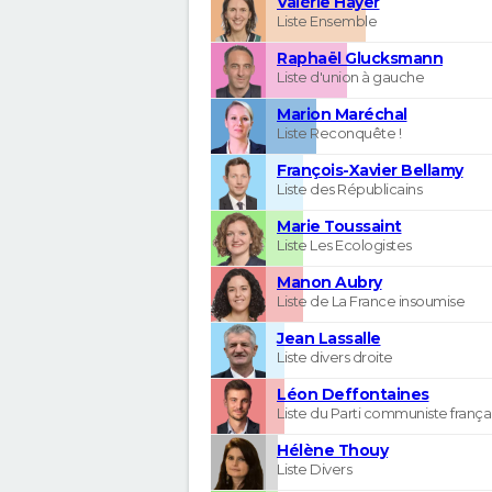
Valérie Hayer
Liste Ensemble
Raphaël Glucksmann
Liste d'union à gauche
Marion Maréchal
Liste Reconquête !
François-Xavier Bellamy
Liste des Républicains
Marie Toussaint
Liste Les Ecologistes
Manon Aubry
Liste de La France insoumise
Jean Lassalle
Liste divers droite
Léon Deffontaines
Liste du Parti communiste frança
Hélène Thouy
Liste Divers