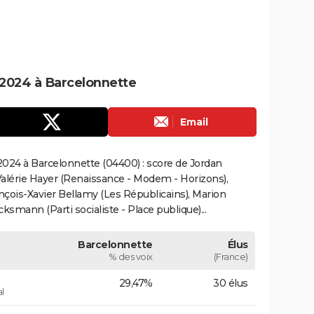
2024 à Barcelonnette
Email
024 à Barcelonnette (04400) : score de Jordan
alérie Hayer (Renaissance - Modem - Horizons),
çois-Xavier Bellamy (Les Républicains), Marion
smann (Parti socialiste - Place publique)...
Barcelonnette
Élus
% des voix
(France)
29,47%
30 élus
l