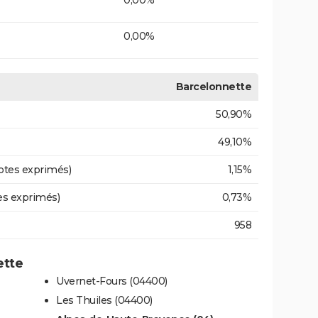
0,00%
Barcelonnette
50,90%
49,10%
otes exprimés)
1,15%
es exprimés)
0,73%
958
ette
Uvernet-Fours (04400)
Les Thuiles (04400)