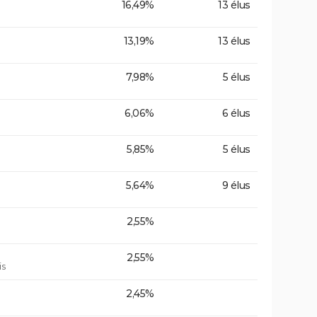
16,49%
13 élus
13,19%
13 élus
7,98%
5 élus
6,06%
6 élus
5,85%
5 élus
5,64%
9 élus
2,55%
2,55%
is
2,45%