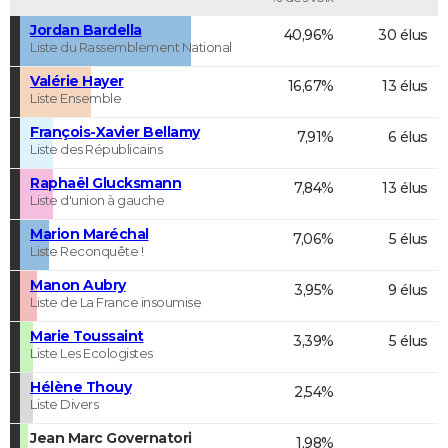
Jordan Bardella
40,96%
30 élus
Liste du Rassemblement National
Valérie Hayer
16,67%
13 élus
Liste Ensemble
François-Xavier Bellamy
7,91%
6 élus
Liste des Républicains
Raphaël Glucksmann
7,84%
13 élus
Liste d'union à gauche
Marion Maréchal
7,06%
5 élus
Liste Reconquête !
Manon Aubry
3,95%
9 élus
Liste de La France insoumise
Marie Toussaint
3,39%
5 élus
Liste Les Ecologistes
Hélène Thouy
2,54%
Liste Divers
Jean Marc Governatori
1,98%