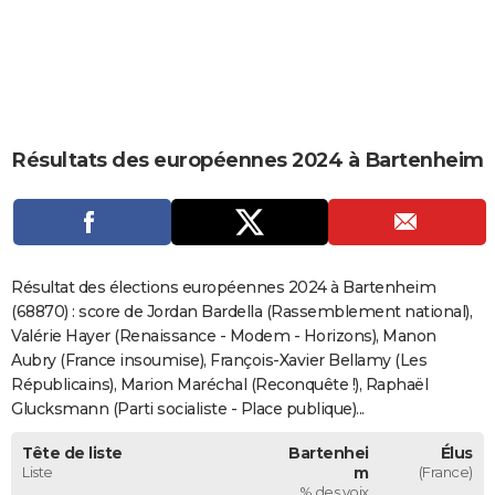
City break
Voyage de noces
Climat
Destinations
Voyage nature
Forum
+
PHOTO
GUIDES D'ACHAT
BONS PLANS
Résultats des européennes 2024 à Bartenheim
CARTE DE VOEUX
Carte Bonne année
Carte Pâques
Carte de Noël
Carte Saint-Valentin
Carte d'anniversaire
DICTIONNAIRE
Biographies
Expressions
Dictionnaire
Citations
Proverbes
PROGRAMME TV
Résultat des élections européennes 2024 à Bartenheim
COPAINS D'AVANT
(68870) : score de Jordan Bardella (Rassemblement national),
Valérie Hayer (Renaissance - Modem - Horizons), Manon
Se connecter
Collèges
Universités
Service militaire
S'inscrire
Lycées
Primaires
Entreprises
Avis de recherche
AVIS DE DÉCÈS
Aubry (France insoumise), François-Xavier Bellamy (Les
Républicains), Marion Maréchal (Reconquête !), Raphaël
FORUM
Glucksmann (Parti socialiste - Place publique)...
Lifestyle
Sport
Television
Cinema
Bricolage
Culture
Auto
Voyage
Tête de liste
Bartenhei
Élus
Liste
m
(France)
% des voix