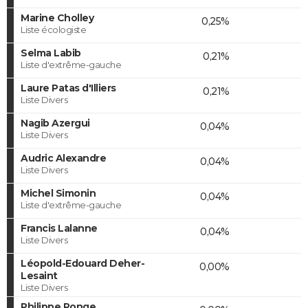
Marine Cholley
0,25%
Liste écologiste
Selma Labib
0,21%
Liste d'extrême-gauche
Laure Patas d'Illiers
0,21%
Liste Divers
Nagib Azergui
0,04%
Liste Divers
Audric Alexandre
0,04%
Liste Divers
Michel Simonin
0,04%
Liste d'extrême-gauche
Francis Lalanne
0,04%
Liste Divers
Léopold-Edouard Deher-
0,00%
Lesaint
Liste Divers
Philippe Ponge