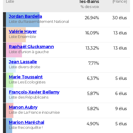
Liste
les-Bains
(France)
% des voix
Jordan Bardella
26,94%
30 élus
Liste du Rassemblement National
Valérie Hayer
16,09%
13 élus
Liste Ensemble
Raphaël Glucksmann
13,32%
13 élus
Liste d'union à gauche
Jean Lassalle
7,71%
Liste divers droite
Marie Toussaint
6,37%
5 élus
Liste Les Ecologistes
François-Xavier Bellamy
5,87%
6 élus
Liste des Républicains
Manon Aubry
5,82%
9 élus
Liste de La France insoumise
Marion Maréchal
4,90%
5 élus
Liste Reconquête !