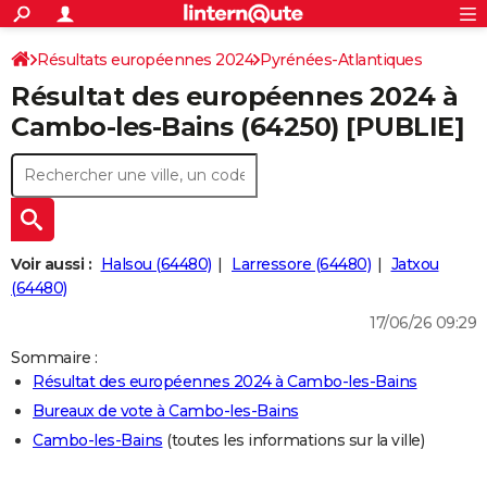
ACTUALITÉS
Connexion
S'inscrire
Résultats européennes 2024
Pyrénées-Atlantiques
Rechercher
Société
Education
Villes
Politique
Faits Divers
Monde
+
SPORT
Résultat des européennes 2024 à
Football
Cyclisme
Forum
Coupe du monde 2026
Tennis
Rugby
CULTURE
Cambo-les-Bains (64250) [PUBLIE]
TNT
Cinéma
Musique
Programme TV
Streaming
Sorties cinéma
+
FINANCE
Impôts
Immobilier
Banque
Crédit
Retraite
Epargne
Risques naturels par ville
Assurance
AUTO
Réserver un essai
Berlines
Forum auto
Essais
Citadines
SUV
+
HIGH-TECH
Voir aussi :
Halsou (64480)
Larressore (64480)
Jatxou
Meilleur smartphone
Ordinateurs
Guide high-tech
Mobiles
Internet
Jeux vidéo
+
(64480)
BRICOLAGE
17/06/26 09:29
Aménagement intérieur
Cuisine
Jardinage
+
Forum
Extérieur
Salle de bains
Rangement
WEEK-END
Sommaire :
Escapades
Expositions
Week-end nature
Guides de France
Patrimoine
Musées
+
LIFESTYLE
Résultat des européennes 2024 à Cambo-les-Bains
Bureaux de vote à Cambo-les-Bains
Bien-être
Mode
+
Art de vivre
Loisirs
Modes de vie
SANTE
Cambo-les-Bains
(toutes les informations sur la ville)
Guide de la santé
Médicaments
+
Alimentation
Maladies
Sommeil
VOYAGE