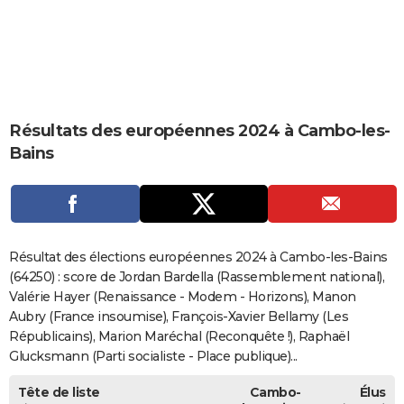
City break
Voyage de noces
Climat
Destinations
Voyage nature
Forum
+
PHOTO
GUIDES D'ACHAT
BONS PLANS
Résultats des européennes 2024 à Cambo-les-
CARTE DE VOEUX
Bains
Carte Bonne année
Carte Pâques
Carte de Noël
Carte Saint-Valentin
Carte d'anniversaire
DICTIONNAIRE
Biographies
Expressions
Dictionnaire
Citations
Proverbes
PROGRAMME TV
COPAINS D'AVANT
Résultat des élections européennes 2024 à Cambo-les-Bains
Se connecter
Collèges
Universités
Service militaire
S'inscrire
Lycées
Primaires
Entreprises
Avis de recherche
(64250) : score de Jordan Bardella (Rassemblement national),
AVIS DE DÉCÈS
Valérie Hayer (Renaissance - Modem - Horizons), Manon
FORUM
Aubry (France insoumise), François-Xavier Bellamy (Les
Républicains), Marion Maréchal (Reconquête !), Raphaël
Lifestyle
Sport
Television
Cinema
Bricolage
Culture
Auto
Voyage
Glucksmann (Parti socialiste - Place publique)...
Tête de liste
Cambo-
Élus