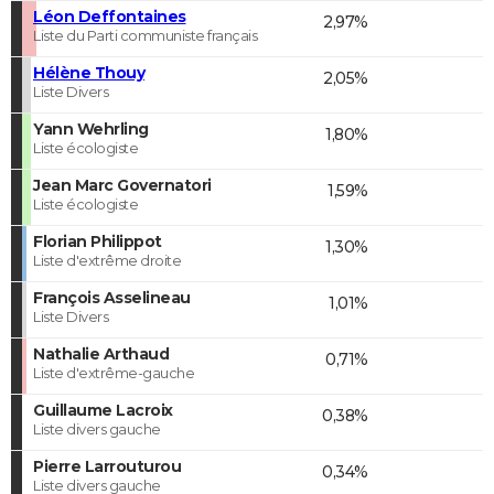
Léon Deffontaines
2,97%
Liste du Parti communiste français
Hélène Thouy
2,05%
Liste Divers
Yann Wehrling
1,80%
Liste écologiste
Jean Marc Governatori
1,59%
Liste écologiste
Florian Philippot
1,30%
Liste d'extrême droite
François Asselineau
1,01%
Liste Divers
Nathalie Arthaud
0,71%
Liste d'extrême-gauche
Guillaume Lacroix
0,38%
Liste divers gauche
Pierre Larrouturou
0,34%
Liste divers gauche