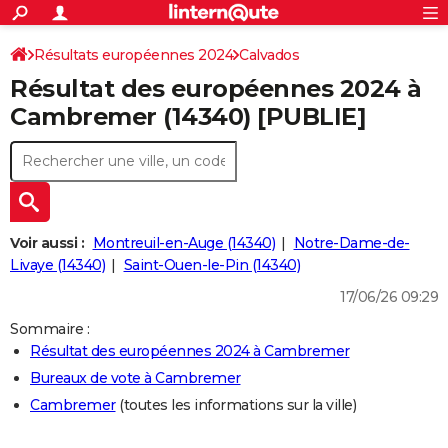
ACTUALITÉS
Connexion
S'inscrire
Résultats européennes 2024
Calvados
Rechercher
Société
Education
Villes
Politique
Faits Divers
Monde
+
SPORT
Résultat des européennes 2024 à
Football
Cyclisme
Forum
Coupe du monde 2026
Tennis
Rugby
CULTURE
Cambremer (14340) [PUBLIE]
TNT
Cinéma
Musique
Programme TV
Streaming
Sorties cinéma
+
FINANCE
Impôts
Immobilier
Banque
Crédit
Retraite
Epargne
Risques naturels par ville
Assurance
AUTO
Réserver un essai
Berlines
Forum auto
Essais
Citadines
SUV
+
HIGH-TECH
Voir aussi :
Montreuil-en-Auge (14340)
Notre-Dame-de-
Meilleur smartphone
Ordinateurs
Guide high-tech
Mobiles
Internet
Jeux vidéo
+
Livaye (14340)
Saint-Ouen-le-Pin (14340)
BRICOLAGE
17/06/26 09:29
Aménagement intérieur
Cuisine
Jardinage
+
Forum
Extérieur
Salle de bains
Rangement
WEEK-END
Sommaire :
Escapades
Expositions
Week-end nature
Guides de France
Patrimoine
Musées
+
LIFESTYLE
Résultat des européennes 2024 à Cambremer
Bureaux de vote à Cambremer
Bien-être
Mode
+
Art de vivre
Loisirs
Modes de vie
SANTE
Cambremer
(toutes les informations sur la ville)
Guide de la santé
Médicaments
+
Alimentation
Maladies
Sommeil
VOYAGE