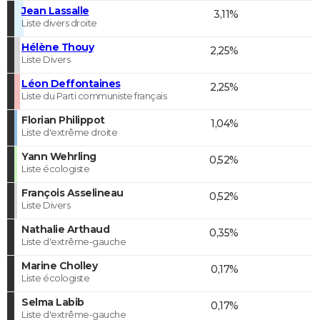
Jean Lassalle
3,11%
Liste divers droite
Hélène Thouy
2,25%
Liste Divers
Léon Deffontaines
2,25%
Liste du Parti communiste français
Florian Philippot
1,04%
Liste d'extrême droite
Yann Wehrling
0,52%
Liste écologiste
François Asselineau
0,52%
Liste Divers
Nathalie Arthaud
0,35%
Liste d'extrême-gauche
Marine Cholley
0,17%
Liste écologiste
Selma Labib
0,17%
Liste d'extrême-gauche