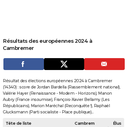
City break
Voyage de noces
Climat
Destinations
Voyage nature
Forum
+
PHOTO
GUIDES D'ACHAT
BONS PLANS
Résultats des européennes 2024 à
CARTE DE VOEUX
Cambremer
Carte Bonne année
Carte Pâques
Carte de Noël
Carte Saint-Valentin
Carte d'anniversaire
DICTIONNAIRE
Biographies
Expressions
Dictionnaire
Citations
Proverbes
PROGRAMME TV
COPAINS D'AVANT
Résultat des élections européennes 2024 à Cambremer
Se connecter
Collèges
Universités
Service militaire
S'inscrire
Lycées
Primaires
Entreprises
Avis de recherche
(14340) : score de Jordan Bardella (Rassemblement national),
AVIS DE DÉCÈS
Valérie Hayer (Renaissance - Modem - Horizons), Manon
FORUM
Aubry (France insoumise), François-Xavier Bellamy (Les
Républicains), Marion Maréchal (Reconquête !), Raphaël
Lifestyle
Sport
Television
Cinema
Bricolage
Culture
Auto
Voyage
Glucksmann (Parti socialiste - Place publique)...
Tête de liste
Cambrem
Élus