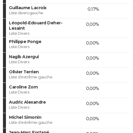
Guillaume Lacroix
0,17%
Liste divers gauche
Léopold-Edouard Deher-
0,00%
Lesaint
Liste Divers
Philippe Ponge
0,00%
Liste Divers
Nagib Azergui
0,00%
Liste Divers
Olivier Terrien
0,00%
Liste d'extrême-gauche
Caroline Zorn
0,00%
Liste Divers
Audric Alexandre
0,00%
Liste Divers
Michel Simonin
0,00%
Liste d'extrême-gauche
Jean-Marc Fortané