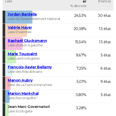
Liste
er
(France)
% des voix
Jordan Bardella
24,53%
30 élus
Liste du Rassemblement National
Valérie Hayer
20,38%
13 élus
Liste Ensemble
Raphaël Glucksmann
15,54%
13 élus
Liste d'union à gauche
Marie Toussaint
9,67%
5 élus
Liste Les Ecologistes
François-Xavier Bellamy
7,25%
6 élus
Liste des Républicains
Manon Aubry
5,01%
9 élus
Liste de La France insoumise
Marion Maréchal
3,80%
5 élus
Liste Reconquête !
Jean Marc Governatori
3,28%
Liste écologiste