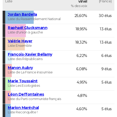
Liste
vinel
(France)
% des voix
Jordan Bardella
25,60%
30 élus
Liste du Rassemblement National
Raphaël Glucksmann
18,95%
13 élus
Liste d'union à gauche
Valérie Hayer
18,32%
13 élus
Liste Ensemble
François-Xavier Bellamy
6,22%
6 élus
Liste des Républicains
Manon Aubry
6,08%
9 élus
Liste de La France insoumise
Marie Toussaint
4,95%
5 élus
Liste Les Ecologistes
Léon Deffontaines
4,81%
Liste du Parti communiste français
Marion Maréchal
4,60%
5 élus
Liste Reconquête !