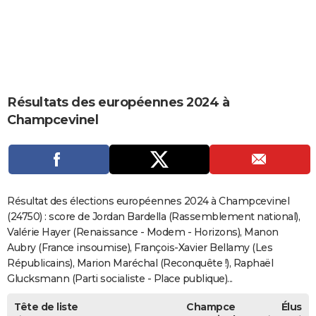
City break
Voyage de noces
Climat
Destinations
Voyage nature
Forum
+
PHOTO
GUIDES D'ACHAT
BONS PLANS
Résultats des européennes 2024 à
CARTE DE VOEUX
Champcevinel
Carte Bonne année
Carte Pâques
Carte de Noël
Carte Saint-Valentin
Carte d'anniversaire
DICTIONNAIRE
Biographies
Expressions
Dictionnaire
Citations
Proverbes
PROGRAMME TV
COPAINS D'AVANT
Résultat des élections européennes 2024 à Champcevinel
Se connecter
Collèges
Universités
Service militaire
S'inscrire
Lycées
Primaires
Entreprises
Avis de recherche
(24750) : score de Jordan Bardella (Rassemblement national),
AVIS DE DÉCÈS
Valérie Hayer (Renaissance - Modem - Horizons), Manon
FORUM
Aubry (France insoumise), François-Xavier Bellamy (Les
Républicains), Marion Maréchal (Reconquête !), Raphaël
Lifestyle
Sport
Television
Cinema
Bricolage
Culture
Auto
Voyage
Glucksmann (Parti socialiste - Place publique)...
Tête de liste
Champce
Élus