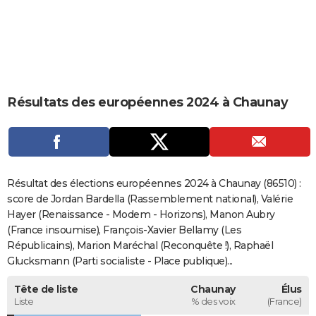
City break
Voyage de noces
Climat
Destinations
Voyage nature
Forum
+
PHOTO
GUIDES D'ACHAT
BONS PLANS
Résultats des européennes 2024 à Chaunay
CARTE DE VOEUX
Carte Bonne année
Carte Pâques
Carte de Noël
Carte Saint-Valentin
Carte d'anniversaire
DICTIONNAIRE
Biographies
Expressions
Dictionnaire
Citations
Proverbes
PROGRAMME TV
Résultat des élections européennes 2024 à Chaunay (86510) :
COPAINS D'AVANT
score de Jordan Bardella (Rassemblement national), Valérie
Hayer (Renaissance - Modem - Horizons), Manon Aubry
Se connecter
Collèges
Universités
Service militaire
S'inscrire
Lycées
Primaires
Entreprises
Avis de recherche
AVIS DE DÉCÈS
(France insoumise), François-Xavier Bellamy (Les
Républicains), Marion Maréchal (Reconquête !), Raphaël
FORUM
Glucksmann (Parti socialiste - Place publique)...
Lifestyle
Sport
Television
Cinema
Bricolage
Culture
Auto
Voyage
Tête de liste
Chaunay
Élus
Liste
% des voix
(France)