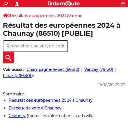
ACTUALITÉS
Connexion
S'inscrire
Résultats européennes 2024
Vienne
Rechercher
Société
Education
Villes
Politique
Faits Divers
Monde
+
SPORT
Résultat des européennes 2024 à
Football
Cyclisme
Forum
Coupe du monde 2026
Tennis
Rugby
CULTURE
Chaunay (86510) [PUBLIE]
TNT
Cinéma
Musique
Programme TV
Streaming
Sorties cinéma
+
FINANCE
Impôts
Immobilier
Banque
Crédit
Retraite
Epargne
Risques naturels par ville
Assurance
AUTO
Réserver un essai
Berlines
Forum auto
Essais
Citadines
SUV
+
HIGH-TECH
Voir aussi :
Champagné-le-Sec (86510)
Vanzay (79120)
Meilleur smartphone
Ordinateurs
Guide high-tech
Mobiles
Internet
Jeux vidéo
+
Linazay (86400)
BRICOLAGE
17/06/26 09:22
Aménagement intérieur
Cuisine
Jardinage
+
Forum
Extérieur
Salle de bains
Rangement
WEEK-END
Sommaire :
Escapades
Expositions
Week-end nature
Guides de France
Patrimoine
Musées
+
LIFESTYLE
Résultat des européennes 2024 à Chaunay
Bureaux de vote à Chaunay
Bien-être
Mode
+
Art de vivre
Loisirs
Modes de vie
SANTE
Chaunay
(toutes les informations sur la ville)
Guide de la santé
Médicaments
+
Alimentation
Maladies
Sommeil
VOYAGE