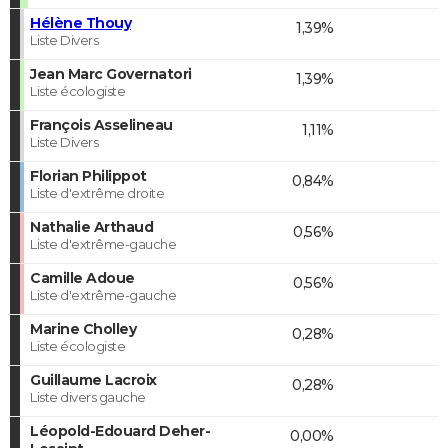
Hélène Thouy
1,39%
Liste Divers
Jean Marc Governatori
1,39%
Liste écologiste
François Asselineau
1,11%
Liste Divers
Florian Philippot
0,84%
Liste d'extrême droite
Nathalie Arthaud
0,56%
Liste d'extrême-gauche
Camille Adoue
0,56%
Liste d'extrême-gauche
Marine Cholley
0,28%
Liste écologiste
Guillaume Lacroix
0,28%
Liste divers gauche
Léopold-Edouard Deher-
0,00%