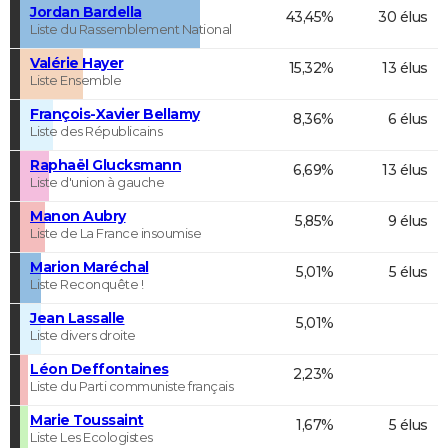
Jordan Bardella
43,45%
30 élus
Liste du Rassemblement National
Valérie Hayer
15,32%
13 élus
Liste Ensemble
François-Xavier Bellamy
8,36%
6 élus
Liste des Républicains
Raphaël Glucksmann
6,69%
13 élus
Liste d'union à gauche
Manon Aubry
5,85%
9 élus
Liste de La France insoumise
Marion Maréchal
5,01%
5 élus
Liste Reconquête !
Jean Lassalle
5,01%
Liste divers droite
Léon Deffontaines
2,23%
Liste du Parti communiste français
Marie Toussaint
1,67%
5 élus
Liste Les Ecologistes