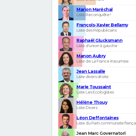
Marion Maréchal
Liste Reconquête !
François-Xavier Bellamy
Liste des Républicains
Raphaël Glucksmann
Liste d'union à gauche
Manon Aubry
Liste de La France insoumise
Jean Lassalle
Liste divers droite
Marie Toussaint
Liste Les Ecologistes
Hélène Thouy
Liste Divers
Léon Deffontaines
Liste du Parti communiste frança
Jean Marc Governatori