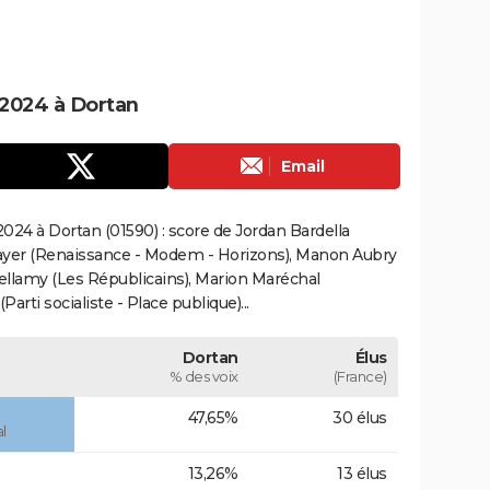
2024 à Dortan
Email
024 à Dortan (01590) : score de Jordan Bardella
ayer (Renaissance - Modem - Horizons), Manon Aubry
Bellamy (Les Républicains), Marion Maréchal
rti socialiste - Place publique)...
Dortan
Élus
% des voix
(France)
47,65%
30 élus
l
13,26%
13 élus