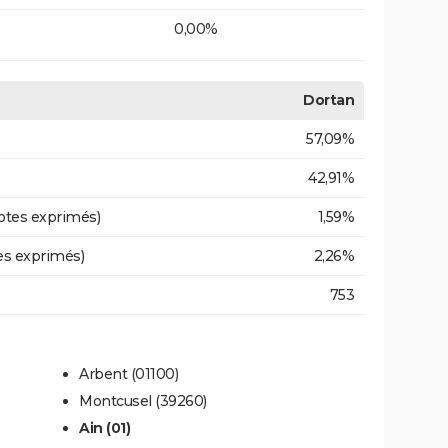
0,00%
Dortan
57,09%
42,91%
otes exprimés)
1,59%
es exprimés)
2,26%
753
Arbent (01100)
Montcusel (39260)
Ain (01)