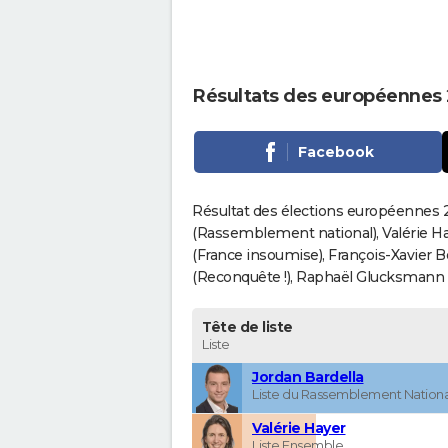
Résultats des européennes 
Facebook
Résultat des élections européennes 2
(Rassemblement national), Valérie H
(France insoumise), François-Xavier 
(Reconquête !), Raphaël Glucksmann (Pa
Tête de liste
Liste
Jordan Bardella
Liste du Rassemblement Nationa
Valérie Hayer
Liste Ensemble