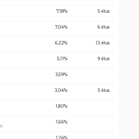
7,18%
5 élus
7,04%
6 élus
6,22%
13 élus
5,11%
9 élus
3,59%
3,04%
5 élus
1,80%
1,66%
is
1,24%