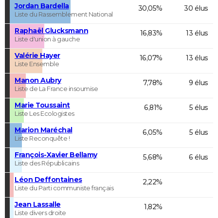
Jordan Bardella
30,05%
30 élus
Liste du Rassemblement National
Raphaël Glucksmann
16,83%
13 élus
Liste d'union à gauche
Valérie Hayer
16,07%
13 élus
Liste Ensemble
Manon Aubry
7,78%
9 élus
Liste de La France insoumise
Marie Toussaint
6,81%
5 élus
Liste Les Ecologistes
Marion Maréchal
6,05%
5 élus
Liste Reconquête !
François-Xavier Bellamy
5,68%
6 élus
Liste des Républicains
Léon Deffontaines
2,22%
Liste du Parti communiste français
Jean Lassalle
1,82%
Liste divers droite