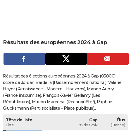
City break
Voyage de noces
Climat
Destinations
Voyage nature
Forum
+
PHOTO
GUIDES D'ACHAT
BONS PLANS
Résultats des européennes 2024 à Gap
CARTE DE VOEUX
Carte Bonne année
Carte Pâques
Carte de Noël
Carte Saint-Valentin
Carte d'anniversaire
DICTIONNAIRE
Biographies
Expressions
Dictionnaire
Citations
Proverbes
PROGRAMME TV
Résultat des élections européennes 2024 à Gap (05000) :
COPAINS D'AVANT
score de Jordan Bardella (Rassemblement national), Valérie
Hayer (Renaissance - Modem - Horizons), Manon Aubry
Se connecter
Collèges
Universités
Service militaire
S'inscrire
Lycées
Primaires
Entreprises
Avis de recherche
AVIS DE DÉCÈS
(France insoumise), François-Xavier Bellamy (Les
Républicains), Marion Maréchal (Reconquête !), Raphaël
FORUM
Glucksmann (Parti socialiste - Place publique)...
Lifestyle
Sport
Television
Cinema
Bricolage
Culture
Auto
Voyage
Tête de liste
Gap
Élus
Liste
% des voix
(France)