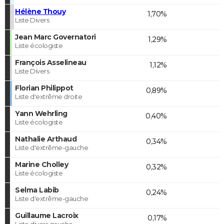
Hélène Thouy
1,70%
Liste Divers
Jean Marc Governatori
1,29%
Liste écologiste
François Asselineau
1,12%
Liste Divers
Florian Philippot
0,89%
Liste d'extrême droite
Yann Wehrling
0,40%
Liste écologiste
Nathalie Arthaud
0,34%
Liste d'extrême-gauche
Marine Cholley
0,32%
Liste écologiste
Selma Labib
0,24%
Liste d'extrême-gauche
Guillaume Lacroix
0,17%
Liste divers gauche