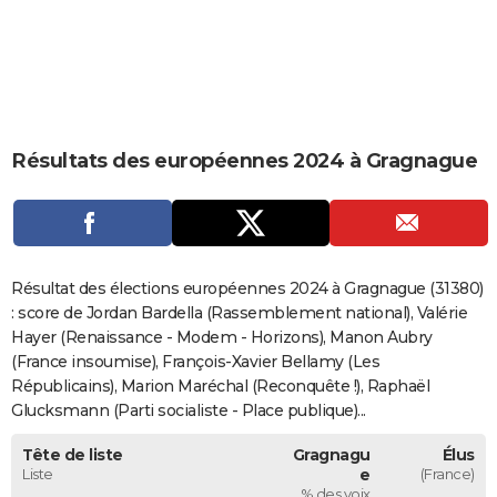
City break
Voyage de noces
Climat
Destinations
Voyage nature
Forum
+
PHOTO
GUIDES D'ACHAT
BONS PLANS
Résultats des européennes 2024 à Gragnague
CARTE DE VOEUX
Carte Bonne année
Carte Pâques
Carte de Noël
Carte Saint-Valentin
Carte d'anniversaire
DICTIONNAIRE
Biographies
Expressions
Dictionnaire
Citations
Proverbes
PROGRAMME TV
Résultat des élections européennes 2024 à Gragnague (31380)
COPAINS D'AVANT
: score de Jordan Bardella (Rassemblement national), Valérie
Hayer (Renaissance - Modem - Horizons), Manon Aubry
Se connecter
Collèges
Universités
Service militaire
S'inscrire
Lycées
Primaires
Entreprises
Avis de recherche
AVIS DE DÉCÈS
(France insoumise), François-Xavier Bellamy (Les
Républicains), Marion Maréchal (Reconquête !), Raphaël
FORUM
Glucksmann (Parti socialiste - Place publique)...
Lifestyle
Sport
Television
Cinema
Bricolage
Culture
Auto
Voyage
Tête de liste
Gragnagu
Élus
Liste
e
(France)
% des voix