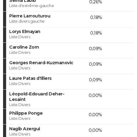
Selma Labib
0,26%
Liste d'extrême-gauche
Pierre Larrouturou
0,18%
Liste divers gauche
Lorys Elmayan
0,18%
Liste Divers
Caroline Zorn
0,09%
Liste Divers
Georges Renard-Kuzmanovic
0,09%
Liste Divers
Laure Patas d'Illiers
0,09%
Liste Divers
Léopold-Edouard Deher-
0,00%
Lesaint
Liste Divers
Philippe Ponge
0,00%
Liste Divers
Nagib Azergui
0,00%
Liste Divers