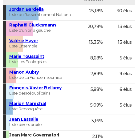
Jordan Bardella
25,18%
30 élus
Liste du Rassemblement National
Raphaël Glucksmann
20,79%
13 élus
Liste d'union à gauche
Valérie Hayer
13,33%
13 élus
Liste Ensemble
Marie Toussaint
8,68%
5 élus
Liste Les Ecologistes
Manon Aubry
7,89%
9 élus
Liste de La France insoumise
François-Xavier Bellamy
5,88%
6 élus
Liste des Républicains
Marion Maréchal
5,09%
5 élus
Liste Reconquête !
Jean Lassalle
3,16%
Liste divers droite
Jean Marc Governatori
2,11%