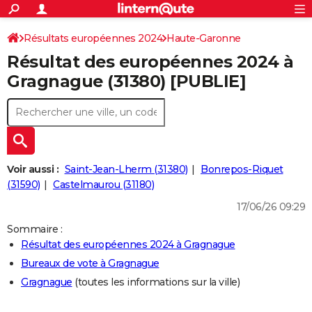
ACTUALITÉS
Connexion
S'inscrire
Résultats européennes 2024
Haute-Garonne
Rechercher
Société
Education
Villes
Politique
Faits Divers
Monde
+
SPORT
Résultat des européennes 2024 à
Football
Cyclisme
Forum
Coupe du monde 2026
Tennis
Rugby
CULTURE
Gragnague (31380) [PUBLIE]
TNT
Cinéma
Musique
Programme TV
Streaming
Sorties cinéma
+
FINANCE
Impôts
Immobilier
Banque
Crédit
Retraite
Epargne
Risques naturels par ville
Assurance
AUTO
Réserver un essai
Berlines
Forum auto
Essais
Citadines
SUV
+
HIGH-TECH
Voir aussi :
Saint-Jean-Lherm (31380)
Bonrepos-Riquet
Meilleur smartphone
Ordinateurs
Guide high-tech
Mobiles
Internet
Jeux vidéo
+
(31590)
Castelmaurou (31180)
BRICOLAGE
17/06/26 09:29
Aménagement intérieur
Cuisine
Jardinage
+
Forum
Extérieur
Salle de bains
Rangement
WEEK-END
Sommaire :
Escapades
Expositions
Week-end nature
Guides de France
Patrimoine
Musées
+
LIFESTYLE
Résultat des européennes 2024 à Gragnague
Bureaux de vote à Gragnague
Bien-être
Mode
+
Art de vivre
Loisirs
Modes de vie
SANTE
Gragnague
(toutes les informations sur la ville)
Guide de la santé
Médicaments
+
Alimentation
Maladies
Sommeil
VOYAGE