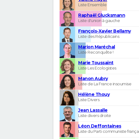
Liste Ensemble
Raphaël Glucksmann
Liste d'union à gauche
François-Xavier Bellamy
Liste des Républicains
Marion Maréchal
Liste Reconquête !
Marie Toussaint
Liste Les Ecologistes
Manon Aubry
Liste de La France insoumise
Hélène Thouy
Liste Divers
Jean Lassalle
Liste divers droite
Léon Deffontaines
Liste du Parti communiste frança