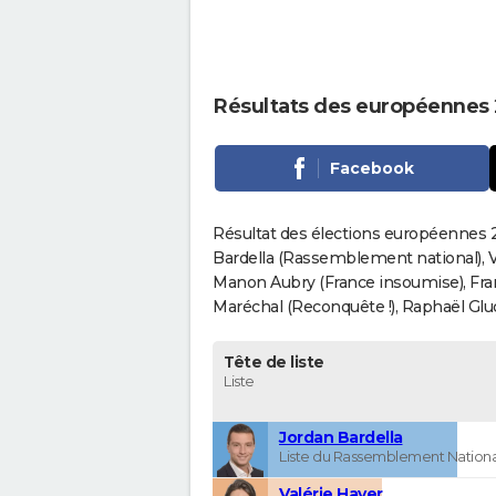
Résultats des européennes 
Facebook
Résultat des élections européennes 20
Bardella (Rassemblement national), V
Manon Aubry (France insoumise), Fran
Maréchal (Reconquête !), Raphaël Gluck
Tête de liste
Liste
Jordan Bardella
Liste du Rassemblement Nationa
Valérie Hayer