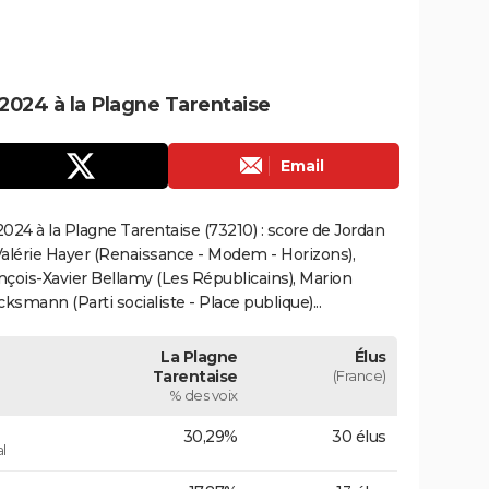
2024 à la Plagne Tarentaise
Email
24 à la Plagne Tarentaise (73210) : score de Jordan
alérie Hayer (Renaissance - Modem - Horizons),
çois-Xavier Bellamy (Les Républicains), Marion
smann (Parti socialiste - Place publique)...
La Plagne
Élus
Tarentaise
(France)
% des voix
30,29%
30 élus
l