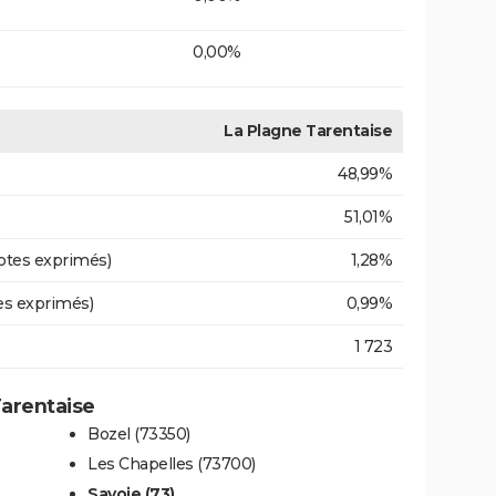
0,00%
La Plagne Tarentaise
48,99%
51,01%
otes exprimés)
1,28%
es exprimés)
0,99%
1 723
Tarentaise
Bozel (73350)
Les Chapelles (73700)
Savoie (73)