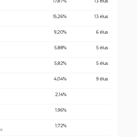
17,87%
13 élus
15,26%
13 élus
9,20%
6 élus
5,88%
5 élus
5,82%
5 élus
4,04%
9 élus
2,14%
1,96%
1,72%
is