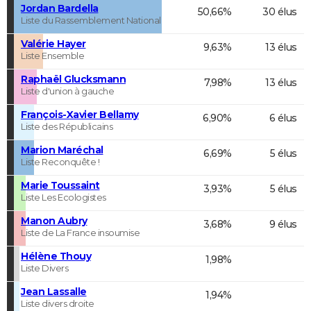
Jordan Bardella
50,66%
30 élus
Liste du Rassemblement National
Valérie Hayer
9,63%
13 élus
Liste Ensemble
Raphaël Glucksmann
7,98%
13 élus
Liste d'union à gauche
François-Xavier Bellamy
6,90%
6 élus
Liste des Républicains
Marion Maréchal
6,69%
5 élus
Liste Reconquête !
Marie Toussaint
3,93%
5 élus
Liste Les Ecologistes
Manon Aubry
3,68%
9 élus
Liste de La France insoumise
Hélène Thouy
1,98%
Liste Divers
Jean Lassalle
1,94%
Liste divers droite