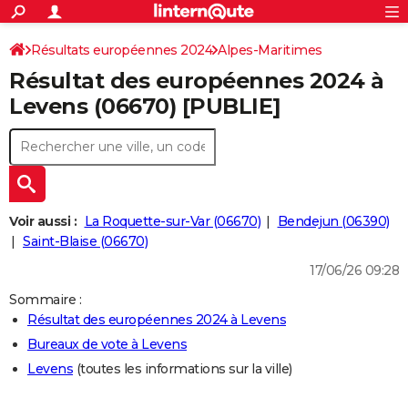
ACTUALITÉS
Connexion
S'inscrire
Résultats européennes 2024
Alpes-Maritimes
Rechercher
Société
Education
Villes
Politique
Faits Divers
Monde
+
SPORT
Résultat des européennes 2024 à
Football
Cyclisme
Forum
Coupe du monde 2026
Tennis
Rugby
CULTURE
Levens (06670) [PUBLIE]
TNT
Cinéma
Musique
Programme TV
Streaming
Sorties cinéma
+
FINANCE
Impôts
Immobilier
Banque
Crédit
Retraite
Epargne
Risques naturels par ville
Assurance
AUTO
Réserver un essai
Berlines
Forum auto
Essais
Citadines
SUV
+
HIGH-TECH
Voir aussi :
La Roquette-sur-Var (06670)
Bendejun (06390)
Meilleur smartphone
Ordinateurs
Guide high-tech
Mobiles
Internet
Jeux vidéo
+
Saint-Blaise (06670)
BRICOLAGE
17/06/26 09:28
Aménagement intérieur
Cuisine
Jardinage
+
Forum
Extérieur
Salle de bains
Rangement
WEEK-END
Sommaire :
Escapades
Expositions
Week-end nature
Guides de France
Patrimoine
Musées
+
LIFESTYLE
Résultat des européennes 2024 à Levens
Bureaux de vote à Levens
Bien-être
Mode
+
Art de vivre
Loisirs
Modes de vie
SANTE
Levens
(toutes les informations sur la ville)
Guide de la santé
Médicaments
+
Alimentation
Maladies
Sommeil
VOYAGE