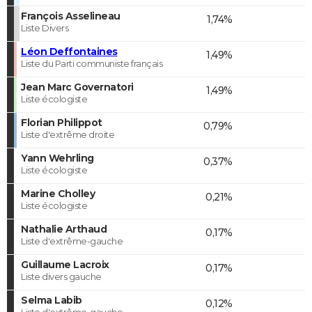
François Asselineau
1,74%
Liste Divers
Léon Deffontaines
1,49%
Liste du Parti communiste français
Jean Marc Governatori
1,49%
Liste écologiste
Florian Philippot
0,79%
Liste d'extrême droite
Yann Wehrling
0,37%
Liste écologiste
Marine Cholley
0,21%
Liste écologiste
Nathalie Arthaud
0,17%
Liste d'extrême-gauche
Guillaume Lacroix
0,17%
Liste divers gauche
Selma Labib
0,12%
Liste d'extrême-gauche