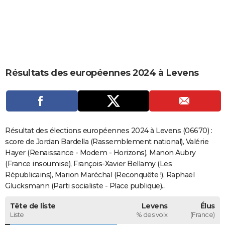
City break
Voyage de noces
Climat
Destinations
Voyage nature
Forum
+
PHOTO
GUIDES D'ACHAT
BONS PLANS
Résultats des européennes 2024 à Levens
CARTE DE VOEUX
Carte Bonne année
Carte Pâques
Carte de Noël
Carte Saint-Valentin
Carte d'anniversaire
DICTIONNAIRE
Biographies
Expressions
Dictionnaire
Citations
Proverbes
PROGRAMME TV
Résultat des élections européennes 2024 à Levens (06670) :
COPAINS D'AVANT
score de Jordan Bardella (Rassemblement national), Valérie
Hayer (Renaissance - Modem - Horizons), Manon Aubry
Se connecter
Collèges
Universités
Service militaire
S'inscrire
Lycées
Primaires
Entreprises
Avis de recherche
AVIS DE DÉCÈS
(France insoumise), François-Xavier Bellamy (Les
Républicains), Marion Maréchal (Reconquête !), Raphaël
FORUM
Glucksmann (Parti socialiste - Place publique)...
Lifestyle
Sport
Television
Cinema
Bricolage
Culture
Auto
Voyage
Tête de liste
Levens
Élus
Liste
% des voix
(France)