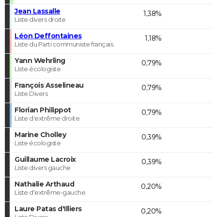
Jean Lassalle
1,38%
Liste divers droite
Léon Deffontaines
1,18%
Liste du Parti communiste français
Yann Wehrling
0,79%
Liste écologiste
François Asselineau
0,79%
Liste Divers
Florian Philippot
0,79%
Liste d'extrême droite
Marine Cholley
0,39%
Liste écologiste
Guillaume Lacroix
0,39%
Liste divers gauche
Nathalie Arthaud
0,20%
Liste d'extrême-gauche
Laure Patas d'Illiers
0,20%
Liste Divers