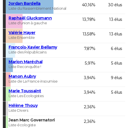
Jordan Bardella
40,16%
30 élus
Liste du Rassemblement National
Raphaël Glucksmann
13,78%
13 élus
Liste d'union à gauche
Valérie Hayer
13,58%
13 élus
Liste Ensemble
François-Xavier Bellamy
7,87%
6 élus
Liste des Républicains
Marion Maréchal
5,91%
5 élus
Liste Reconquête !
Manon Aubry
3,94%
9 élus
Liste de La France insoumise
Marie Toussaint
3,94%
5 élus
Liste Les Ecologistes
Hélène Thouy
2,36%
Liste Divers
Jean Marc Governatori
2,36%
Liste écologiste