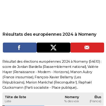
City break
Voyage de noces
Climat
Destinations
Voyage nature
Forum
+
PHOTO
GUIDES D'ACHAT
BONS PLANS
Résultats des européennes 2024 à Nomeny
CARTE DE VOEUX
Carte Bonne année
Carte Pâques
Carte de Noël
Carte Saint-Valentin
Carte d'anniversaire
DICTIONNAIRE
Biographies
Expressions
Dictionnaire
Citations
Proverbes
PROGRAMME TV
Résultat des élections européennes 2024 à Nomeny (54610) :
COPAINS D'AVANT
score de Jordan Bardella (Rassemblement national), Valérie
Hayer (Renaissance - Modem - Horizons), Manon Aubry
Se connecter
Collèges
Universités
Service militaire
S'inscrire
Lycées
Primaires
Entreprises
Avis de recherche
AVIS DE DÉCÈS
(France insoumise), François-Xavier Bellamy (Les
Républicains), Marion Maréchal (Reconquête !), Raphaël
FORUM
Glucksmann (Parti socialiste - Place publique)...
Lifestyle
Sport
Television
Cinema
Bricolage
Culture
Auto
Voyage
Tête de liste
Nomeny
Élus
Liste
% des voix
(France)