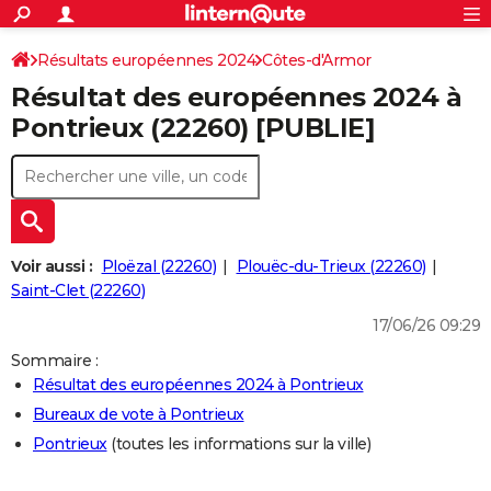
ACTUALITÉS
Connexion
S'inscrire
Résultats européennes 2024
Côtes-d'Armor
Rechercher
Société
Education
Villes
Politique
Faits Divers
Monde
+
SPORT
Résultat des européennes 2024 à
Football
Cyclisme
Forum
Coupe du monde 2026
Tennis
Rugby
CULTURE
Pontrieux (22260) [PUBLIE]
TNT
Cinéma
Musique
Programme TV
Streaming
Sorties cinéma
+
FINANCE
Impôts
Immobilier
Banque
Crédit
Retraite
Epargne
Risques naturels par ville
Assurance
AUTO
Réserver un essai
Berlines
Forum auto
Essais
Citadines
SUV
+
HIGH-TECH
Voir aussi :
Ploëzal (22260)
Plouëc-du-Trieux (22260)
Meilleur smartphone
Ordinateurs
Guide high-tech
Mobiles
Internet
Jeux vidéo
+
Saint-Clet (22260)
BRICOLAGE
17/06/26 09:29
Aménagement intérieur
Cuisine
Jardinage
+
Forum
Extérieur
Salle de bains
Rangement
WEEK-END
Sommaire :
Escapades
Expositions
Week-end nature
Guides de France
Patrimoine
Musées
+
LIFESTYLE
Résultat des européennes 2024 à Pontrieux
Bureaux de vote à Pontrieux
Bien-être
Mode
+
Art de vivre
Loisirs
Modes de vie
SANTE
Pontrieux
(toutes les informations sur la ville)
Guide de la santé
Médicaments
+
Alimentation
Maladies
Sommeil
VOYAGE