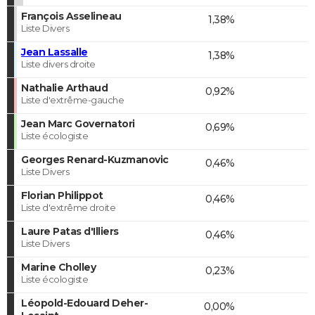
François Asselineau
1,38%
Liste Divers
Jean Lassalle
1,38%
Liste divers droite
Nathalie Arthaud
0,92%
Liste d'extrême-gauche
Jean Marc Governatori
0,69%
Liste écologiste
Georges Renard-Kuzmanovic
0,46%
Liste Divers
Florian Philippot
0,46%
Liste d'extrême droite
Laure Patas d'Illiers
0,46%
Liste Divers
Marine Cholley
0,23%
Liste écologiste
Léopold-Edouard Deher-
0,00%