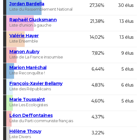
Jordan Bardella
27,36%
30 élus
Liste du Rassemblement National
Raphaël Glucksmann
21,38%
13 élus
Liste d'union à gauche
Valérie Hayer
14,02%
13 élus
Liste Ensemble
Manon Aubry
7,82%
9 élus
Liste de La France insoumise
Marion Maréchal
6,44%
5 élus
Liste Reconquête !
François-Xavier Bellamy
4,83%
6 élus
Liste des Républicains
Marie Toussaint
4,60%
5 élus
Liste Les Ecologistes
Léon Deffontaines
4,37%
Liste du Parti communiste français
Hélène Thouy
3,22%
Liste Divers