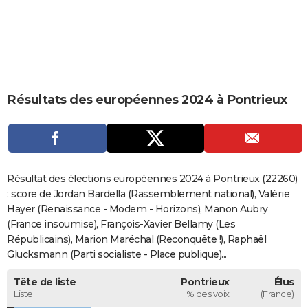
City break
Voyage de noces
Climat
Destinations
Voyage nature
Forum
+
PHOTO
GUIDES D'ACHAT
BONS PLANS
Résultats des européennes 2024 à Pontrieux
CARTE DE VOEUX
Carte Bonne année
Carte Pâques
Carte de Noël
Carte Saint-Valentin
Carte d'anniversaire
DICTIONNAIRE
Biographies
Expressions
Dictionnaire
Citations
Proverbes
PROGRAMME TV
Résultat des élections européennes 2024 à Pontrieux (22260)
COPAINS D'AVANT
: score de Jordan Bardella (Rassemblement national), Valérie
Hayer (Renaissance - Modem - Horizons), Manon Aubry
Se connecter
Collèges
Universités
Service militaire
S'inscrire
Lycées
Primaires
Entreprises
Avis de recherche
AVIS DE DÉCÈS
(France insoumise), François-Xavier Bellamy (Les
Républicains), Marion Maréchal (Reconquête !), Raphaël
FORUM
Glucksmann (Parti socialiste - Place publique)...
Lifestyle
Sport
Television
Cinema
Bricolage
Culture
Auto
Voyage
Tête de liste
Pontrieux
Élus
Liste
% des voix
(France)