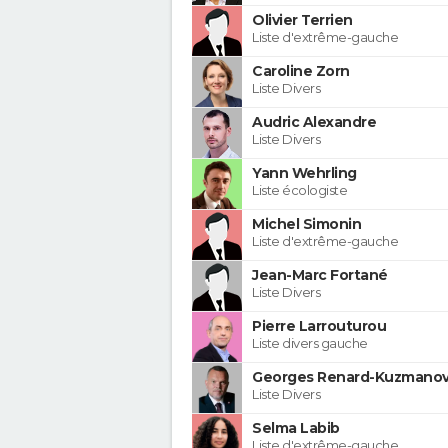
Olivier Terrien
Liste d'extrême-gauche
Caroline Zorn
Liste Divers
Audric Alexandre
Liste Divers
Yann Wehrling
Liste écologiste
Michel Simonin
Liste d'extrême-gauche
Jean-Marc Fortané
Liste Divers
Pierre Larrouturou
Liste divers gauche
Georges Renard-Kuzmanov
Liste Divers
Selma Labib
Liste d'extrême-gauche