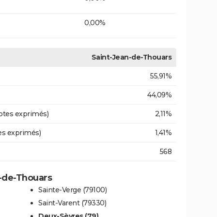
0,00%
Saint-Jean-de-Thouars
55,91%
44,09%
otes exprimés)
2,11%
es exprimés)
1,41%
568
n-de-Thouars
Sainte-Verge (79100)
Saint-Varent (79330)
Deux-Sèvres (79)