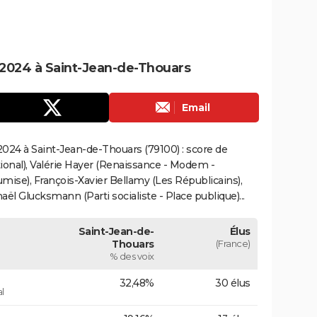
2024 à Saint-Jean-de-Thouars
Email
024 à Saint-Jean-de-Thouars (79100) : score de
onal), Valérie Hayer (Renaissance - Modem -
mise), François-Xavier Bellamy (Les Républicains),
ël Glucksmann (Parti socialiste - Place publique)...
Saint-Jean-de-
Élus
Thouars
(France)
% des voix
32,48%
30 élus
l