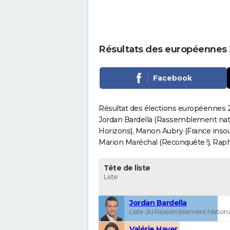
Résultats des européennes 
Facebook
Résultat des élections européennes 2
Jordan Bardella (Rassemblement nati
Horizons), Manon Aubry (France insou
Marion Maréchal (Reconquête !), Rapha
Tête de liste
Liste
Jordan Bardella
Liste du Rassemblement Nationa
Valérie Hayer