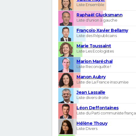
Liste Ensemble
Raphaël Glucksmann
Liste d'union à gauche
François-Xavier Bellamy
Liste des Républicains
Marie Toussaint
Liste Les Ecologistes
Marion Maréchal
Liste Reconquête !
Manon Aubry
Liste de La France insoumise
Jean Lassalle
Liste divers droite
Léon Deffontaines
Liste du Parti communiste frança
Hélène Thouy
Liste Divers