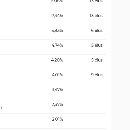
19,16%
13 élus
17,34%
13 élus
6,93%
6 élus
4,74%
5 élus
4,20%
5 élus
4,01%
9 élus
3,47%
2,37%
is
2,01%