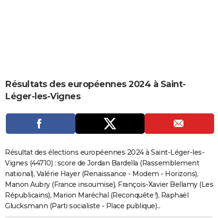
City break
Voyage de noces
Climat
Destinations
Voyage nature
Forum
+
PHOTO
GUIDES D'ACHAT
BONS PLANS
CARTE DE VOEUX
Résultats des européennes 2024 à Saint-
Carte Bonne année
Carte Pâques
Carte de Noël
Carte Saint-Valentin
Carte d'anniversaire
DICTIONNAIRE
Léger-les-Vignes
Biographies
Expressions
Dictionnaire
Citations
Proverbes
PROGRAMME TV
COPAINS D'AVANT
Se connecter
Collèges
Universités
Service militaire
S'inscrire
Lycées
Primaires
Entreprises
Avis de recherche
AVIS DE DÉCÈS
Résultat des élections européennes 2024 à Saint-Léger-les-
Vignes (44710) : score de Jordan Bardella (Rassemblement
FORUM
national), Valérie Hayer (Renaissance - Modem - Horizons),
Manon Aubry (France insoumise), François-Xavier Bellamy (Les
Lifestyle
Sport
Television
Cinema
Bricolage
Culture
Auto
Voyage
Républicains), Marion Maréchal (Reconquête !), Raphaël
Glucksmann (Parti socialiste - Place publique)...