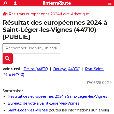
ACTUALITÉS
Connexion
S'inscrire
Résultats européennes 2024
Loire-Atlantique
Rechercher
Société
Education
Villes
Politique
Faits Divers
Monde
+
SPORT
Résultat des européennes 2024 à
Football
Cyclisme
Forum
Coupe du monde 2026
Tennis
Rugby
CULTURE
Saint-Léger-les-Vignes (44710)
[PUBLIE]
TNT
Cinéma
Musique
Programme TV
Streaming
Sorties cinéma
+
FINANCE
Impôts
Immobilier
Banque
Crédit
Retraite
Epargne
Risques naturels par ville
Assurance
AUTO
Réserver un essai
Berlines
Forum auto
Essais
Citadines
SUV
+
HIGH-TECH
Meilleur smartphone
Ordinateurs
Guide high-tech
Mobiles
Internet
Jeux vidéo
+
BRICOLAGE
Voir aussi :
Brains (44830)
Bouaye (44830)
Port-Saint-
Père (44710)
Aménagement intérieur
Cuisine
Jardinage
+
Forum
Extérieur
Salle de bains
Rangement
WEEK-END
17/06/26 09:29
Escapades
Expositions
Week-end nature
Guides de France
Patrimoine
Musées
+
LIFESTYLE
Sommaire :
Résultat des européennes 2024 à Saint-Léger-les-Vignes
Bien-être
Mode
+
Art de vivre
Loisirs
Modes de vie
SANTE
Bureaux de vote à Saint-Léger-les-Vignes
Guide de la santé
Médicaments
+
Alimentation
Maladies
Sommeil
VOYAGE
Saint-Léger-les-Vignes
(toutes les informations sur la ville)