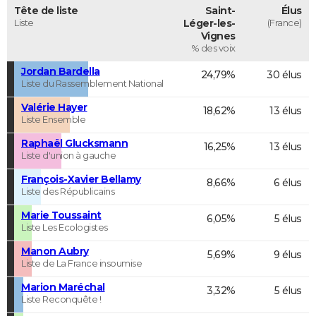
Tête de liste
Saint-
Élus
Liste
Léger-les-
(France)
Vignes
% des voix
Jordan Bardella
24,79%
30 élus
Liste du Rassemblement National
Valérie Hayer
18,62%
13 élus
Liste Ensemble
Raphaël Glucksmann
16,25%
13 élus
Liste d'union à gauche
François-Xavier Bellamy
8,66%
6 élus
Liste des Républicains
Marie Toussaint
6,05%
5 élus
Liste Les Ecologistes
Manon Aubry
5,69%
9 élus
Liste de La France insoumise
Marion Maréchal
3,32%
5 élus
Liste Reconquête !