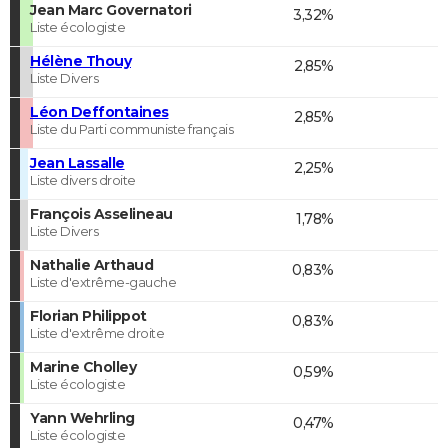
Jean Marc Governatori
3,32%
Liste écologiste
Hélène Thouy
2,85%
Liste Divers
Léon Deffontaines
2,85%
Liste du Parti communiste français
Jean Lassalle
2,25%
Liste divers droite
François Asselineau
1,78%
Liste Divers
Nathalie Arthaud
0,83%
Liste d'extrême-gauche
Florian Philippot
0,83%
Liste d'extrême droite
Marine Cholley
0,59%
Liste écologiste
Yann Wehrling
0,47%
Liste écologiste