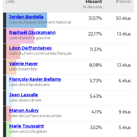
Liste
Mexant
(France)
% des voix
Jordan Bardella
31,57%
30 élus
Liste du Rassemblement National
Raphaël Glucksmann
22,17%
13 élus
Liste d'union à gauche
Léon Deffontaines
11,31%
Liste du Parti communiste français
Valérie Hayer
8,08%
13 élus
Liste Ensemble
François-Xavier Bellamy
5,73%
6 élus
Liste des Républicains
Jean Lassalle
5,43%
Liste divers droite
Manon Aubry
4,11%
9 élus
Liste de La France insoumise
Marie Toussaint
3,52%
5 élus
Liste Les Ecologistes