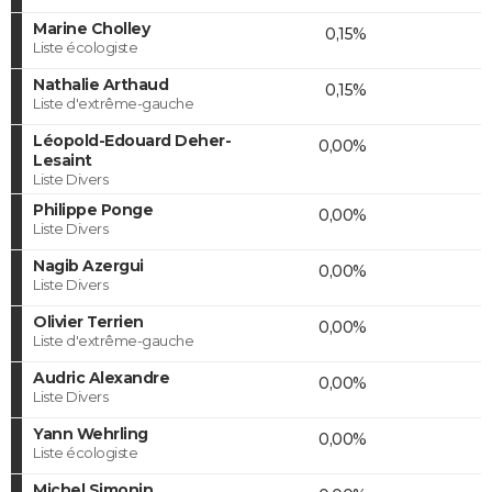
Marine Cholley
0,15%
Liste écologiste
Nathalie Arthaud
0,15%
Liste d'extrême-gauche
Léopold-Edouard Deher-
0,00%
Lesaint
Liste Divers
Philippe Ponge
0,00%
Liste Divers
Nagib Azergui
0,00%
Liste Divers
Olivier Terrien
0,00%
Liste d'extrême-gauche
Audric Alexandre
0,00%
Liste Divers
Yann Wehrling
0,00%
Liste écologiste
Michel Simonin