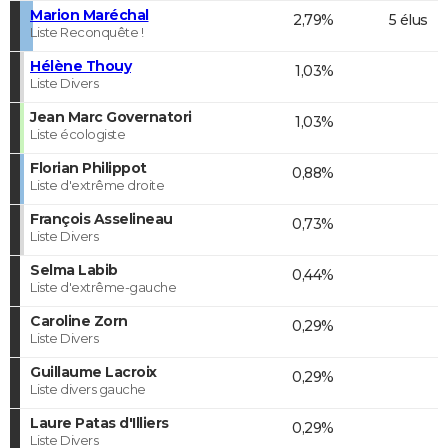
Marion Maréchal
2,79%
5 élus
Liste Reconquête !
Hélène Thouy
1,03%
Liste Divers
Jean Marc Governatori
1,03%
Liste écologiste
Florian Philippot
0,88%
Liste d'extrême droite
François Asselineau
0,73%
Liste Divers
Selma Labib
0,44%
Liste d'extrême-gauche
Caroline Zorn
0,29%
Liste Divers
Guillaume Lacroix
0,29%
Liste divers gauche
Laure Patas d'Illiers
0,29%
Liste Divers