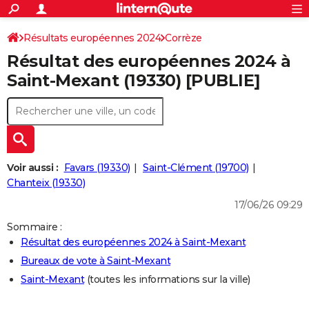
ACTUALITÉS
Connexion
S'inscrire
Résultats européennes 2024
Corrèze
Rechercher
Société
Education
Villes
Politique
Faits Divers
Monde
+
SPORT
Résultat des européennes 2024 à
Football
Cyclisme
Forum
Coupe du monde 2026
Tennis
Rugby
CULTURE
Saint-Mexant (19330) [PUBLIE]
TNT
Cinéma
Musique
Programme TV
Streaming
Sorties cinéma
+
FINANCE
Impôts
Immobilier
Banque
Crédit
Retraite
Epargne
Risques naturels par ville
Assurance
AUTO
Réserver un essai
Berlines
Forum auto
Essais
Citadines
SUV
+
HIGH-TECH
Voir aussi :
Favars (19330)
Saint-Clément (19700)
Meilleur smartphone
Ordinateurs
Guide high-tech
Mobiles
Internet
Jeux vidéo
+
Chanteix (19330)
BRICOLAGE
17/06/26 09:29
Aménagement intérieur
Cuisine
Jardinage
+
Forum
Extérieur
Salle de bains
Rangement
WEEK-END
Sommaire :
Escapades
Expositions
Week-end nature
Guides de France
Patrimoine
Musées
+
LIFESTYLE
Résultat des européennes 2024 à Saint-Mexant
Bureaux de vote à Saint-Mexant
Bien-être
Mode
+
Art de vivre
Loisirs
Modes de vie
SANTE
Saint-Mexant
(toutes les informations sur la ville)
Guide de la santé
Médicaments
+
Alimentation
Maladies
Sommeil
VOYAGE