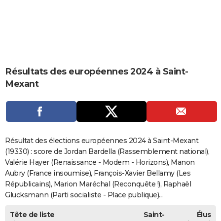
City break
Voyage de noces
Climat
Destinations
Voyage nature
Forum
+
PHOTO
GUIDES D'ACHAT
BONS PLANS
Résultats des européennes 2024 à Saint-
CARTE DE VOEUX
Mexant
Carte Bonne année
Carte Pâques
Carte de Noël
Carte Saint-Valentin
Carte d'anniversaire
DICTIONNAIRE
Biographies
Expressions
Dictionnaire
Citations
Proverbes
PROGRAMME TV
COPAINS D'AVANT
Résultat des élections européennes 2024 à Saint-Mexant
Se connecter
Collèges
Universités
Service militaire
S'inscrire
Lycées
Primaires
Entreprises
Avis de recherche
(19330) : score de Jordan Bardella (Rassemblement national),
AVIS DE DÉCÈS
Valérie Hayer (Renaissance - Modem - Horizons), Manon
FORUM
Aubry (France insoumise), François-Xavier Bellamy (Les
Républicains), Marion Maréchal (Reconquête !), Raphaël
Lifestyle
Sport
Television
Cinema
Bricolage
Culture
Auto
Voyage
Glucksmann (Parti socialiste - Place publique)...
Tête de liste
Saint-
Élus