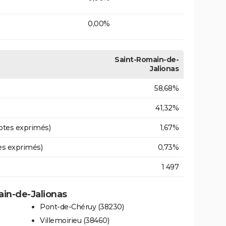
0,00%
Saint-Romain-de-
Jalionas
58,68%
41,32%
otes exprimés)
1,67%
es exprimés)
0,73%
1 497
ain-de-Jalionas
Pont-de-Chéruy (38230)
Villemoirieu (38460)