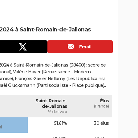
2024 à Saint-Romain-de-Jalionas
Email
024 à Saint-Romain-de-Jalionas (38460) : score de
onal), Valérie Hayer (Renaissance - Modem -
mise), François-Xavier Bellamy (Les Républicains),
ël Glucksmann (Parti socialiste - Place publique)...
Saint-Romain-
Élus
de-Jalionas
(France)
% des voix
51,61%
30 élus
l