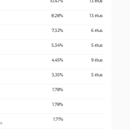
10,47%
13 élus
8,28%
13 élus
7,32%
6 élus
5,34%
5 élus
4,45%
9 élus
3,35%
5 élus
1,78%
1,78%
1,71%
is