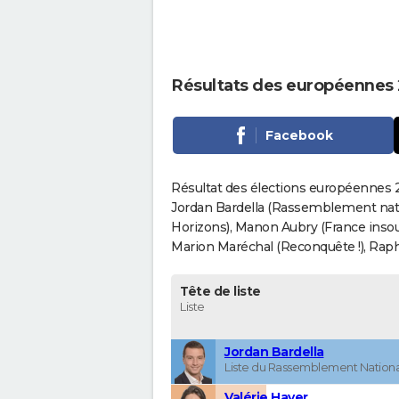
Résultats des européennes 
Facebook
Résultat des élections européennes 2
Jordan Bardella (Rassemblement nati
Horizons), Manon Aubry (France insou
Marion Maréchal (Reconquête !), Rapha
Tête de liste
Liste
Jordan Bardella
Liste du Rassemblement Nationa
Valérie Hayer