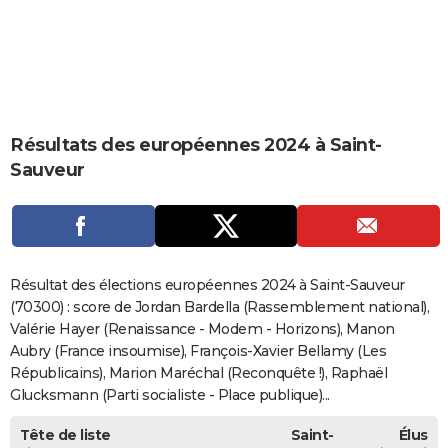
City break
Voyage de noces
Climat
Destinations
Voyage nature
Forum
+
PHOTO
GUIDES D'ACHAT
BONS PLANS
Résultats des européennes 2024 à Saint-
CARTE DE VOEUX
Sauveur
Carte Bonne année
Carte Pâques
Carte de Noël
Carte Saint-Valentin
Carte d'anniversaire
DICTIONNAIRE
Biographies
Expressions
Dictionnaire
Citations
Proverbes
PROGRAMME TV
COPAINS D'AVANT
Résultat des élections européennes 2024 à Saint-Sauveur
Se connecter
Collèges
Universités
Service militaire
S'inscrire
Lycées
Primaires
Entreprises
Avis de recherche
(70300) : score de Jordan Bardella (Rassemblement national),
AVIS DE DÉCÈS
Valérie Hayer (Renaissance - Modem - Horizons), Manon
FORUM
Aubry (France insoumise), François-Xavier Bellamy (Les
Républicains), Marion Maréchal (Reconquête !), Raphaël
Lifestyle
Sport
Television
Cinema
Bricolage
Culture
Auto
Voyage
Glucksmann (Parti socialiste - Place publique)...
Tête de liste
Saint-
Élus