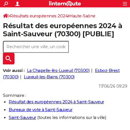
ACTUALITÉS
Connexion
S'inscrire
Résultats européennes 2024
Haute-Saône
Rechercher
Société
Education
Villes
Politique
Faits Divers
Monde
+
SPORT
Résultat des européennes 2024 à
Football
Cyclisme
Forum
Coupe du monde 2026
Tennis
Rugby
CULTURE
Saint-Sauveur (70300) [PUBLIE]
TNT
Cinéma
Musique
Programme TV
Streaming
Sorties cinéma
+
FINANCE
Impôts
Immobilier
Banque
Crédit
Retraite
Epargne
Risques naturels par ville
Assurance
AUTO
Réserver un essai
Berlines
Forum auto
Essais
Citadines
SUV
+
HIGH-TECH
Voir aussi :
La Chapelle-lès-Luxeuil (70300)
Esboz-Brest
Meilleur smartphone
Ordinateurs
Guide high-tech
Mobiles
Internet
Jeux vidéo
+
(70300)
Luxeuil-les-Bains (70300)
BRICOLAGE
17/06/26 09:29
Aménagement intérieur
Cuisine
Jardinage
+
Forum
Extérieur
Salle de bains
Rangement
WEEK-END
Sommaire :
Escapades
Expositions
Week-end nature
Guides de France
Patrimoine
Musées
+
LIFESTYLE
Résultat des européennes 2024 à Saint-Sauveur
Bureaux de vote à Saint-Sauveur
Bien-être
Mode
+
Art de vivre
Loisirs
Modes de vie
SANTE
Saint-Sauveur
(toutes les informations sur la ville)
Guide de la santé
Médicaments
+
Alimentation
Maladies
Sommeil
VOYAGE