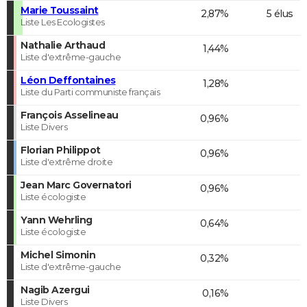
Marie Toussaint
2,87%
5 élus
Liste Les Ecologistes
Nathalie Arthaud
1,44%
Liste d'extrême-gauche
Léon Deffontaines
1,28%
Liste du Parti communiste français
François Asselineau
0,96%
Liste Divers
Florian Philippot
0,96%
Liste d'extrême droite
Jean Marc Governatori
0,96%
Liste écologiste
Yann Wehrling
0,64%
Liste écologiste
Michel Simonin
0,32%
Liste d'extrême-gauche
Nagib Azergui
0,16%
Liste Divers