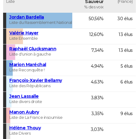
Liste
Sauveur
(France)
% des voix
Jordan Bardella
50,56%
30 élus
Liste du Rassemblement National
Valérie Hayer
12,60%
13 élus
Liste Ensemble
Raphaël Glucksmann
7,34%
13 élus
Liste d'union à gauche
Marion Maréchal
4,94%
5 élus
Liste Reconquête !
François-Xavier Bellamy
4,63%
6 élus
Liste des Républicains
Jean Lassalle
3,83%
Liste divers droite
Manon Aubry
3,35%
9 élus
Liste de La France insoumise
Hélène Thouy
3,03%
Liste Divers