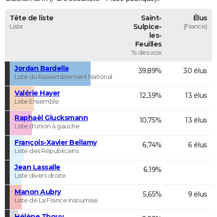
Tête de liste
Saint-
Élus
Liste
Sulpice-
(France)
les-
Feuilles
% des voix
Jordan Bardella
39,89%
30 élus
Liste du Rassemblement National
Valérie Hayer
12,39%
13 élus
Liste Ensemble
Raphaël Glucksmann
10,75%
13 élus
Liste d'union à gauche
François-Xavier Bellamy
6,74%
6 élus
Liste des Républicains
Jean Lassalle
6,19%
Liste divers droite
Manon Aubry
5,65%
9 élus
Liste de La France insoumise
Hélène Thouy