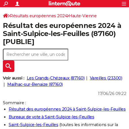
ACTUALITÉS
Connexion
S'inscrire
Résultats européennes 2024
Haute-Vienne
Rechercher
Société
Education
Villes
Politique
Faits Divers
Monde
+
SPORT
Résultat des européennes 2024 à
Football
Cyclisme
Forum
Coupe du monde 2026
Tennis
Rugby
CULTURE
Saint-Sulpice-les-Feuilles (87160)
[PUBLIE]
TNT
Cinéma
Musique
Programme TV
Streaming
Sorties cinéma
+
FINANCE
Impôts
Immobilier
Banque
Crédit
Retraite
Epargne
Risques naturels par ville
Assurance
AUTO
Réserver un essai
Berlines
Forum auto
Essais
Citadines
SUV
+
HIGH-TECH
Meilleur smartphone
Ordinateurs
Guide high-tech
Mobiles
Internet
Jeux vidéo
+
BRICOLAGE
Voir aussi :
Les Grands-Chézeaux (87160)
Vareilles (23300)
Mailhac-sur-Benaize (87160)
Aménagement intérieur
Cuisine
Jardinage
+
Forum
Extérieur
Salle de bains
Rangement
WEEK-END
17/06/26 09:22
Escapades
Expositions
Week-end nature
Guides de France
Patrimoine
Musées
+
LIFESTYLE
Sommaire :
Résultat des européennes 2024 à Saint-Sulpice-les-Feuilles
Bien-être
Mode
+
Art de vivre
Loisirs
Modes de vie
SANTE
Bureaux de vote à Saint-Sulpice-les-Feuilles
Guide de la santé
Médicaments
+
Alimentation
Maladies
Sommeil
VOYAGE
Saint-Sulpice-les-Feuilles
(toutes les informations sur la