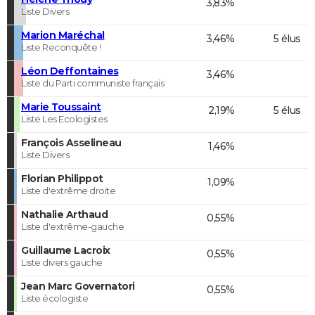
3,83%
Liste Divers
Marion Maréchal
3,46%
5 élus
Liste Reconquête !
Léon Deffontaines
3,46%
Liste du Parti communiste français
Marie Toussaint
2,19%
5 élus
Liste Les Ecologistes
François Asselineau
1,46%
Liste Divers
Florian Philippot
1,09%
Liste d'extrême droite
Nathalie Arthaud
0,55%
Liste d'extrême-gauche
Guillaume Lacroix
0,55%
Liste divers gauche
Jean Marc Governatori
0,55%
Liste écologiste