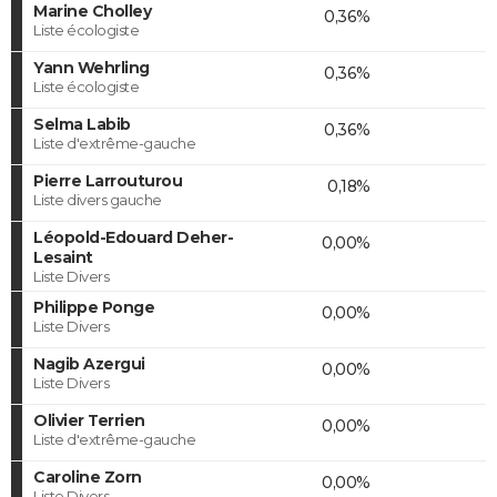
Marine Cholley
0,36%
Liste écologiste
Yann Wehrling
0,36%
Liste écologiste
Selma Labib
0,36%
Liste d'extrême-gauche
Pierre Larrouturou
0,18%
Liste divers gauche
Léopold-Edouard Deher-
0,00%
Lesaint
Liste Divers
Philippe Ponge
0,00%
Liste Divers
Nagib Azergui
0,00%
Liste Divers
Olivier Terrien
0,00%
Liste d'extrême-gauche
Caroline Zorn
0,00%
Liste Divers