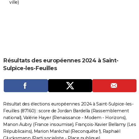
ville)
City break
Voyage de noces
Climat
Destinations
Voyage nature
Forum
+
PHOTO
GUIDES D'ACHAT
BONS PLANS
CARTE DE VOEUX
Carte Bonne année
Carte Pâques
Carte de Noël
Carte Saint-Valentin
Carte d'anniversaire
DICTIONNAIRE
Résultats des européennes 2024 à Saint-
Sulpice-les-Feuilles
Biographies
Expressions
Dictionnaire
Citations
Proverbes
PROGRAMME TV
COPAINS D'AVANT
Se connecter
Collèges
Universités
Service militaire
S'inscrire
Lycées
Primaires
Entreprises
Avis de recherche
AVIS DE DÉCÈS
Résultat des élections européennes 2024 à Saint-Sulpice-les-
FORUM
Feuilles (87160) : score de Jordan Bardella (Rassemblement
national), Valérie Hayer (Renaissance - Modem - Horizons),
Lifestyle
Sport
Television
Cinema
Bricolage
Culture
Auto
Voyage
Manon Aubry (France insoumise), François-Xavier Bellamy (Les
Républicains), Marion Maréchal (Reconquête !), Raphaël
Glucksmann (Parti socialiste - Place publique)...