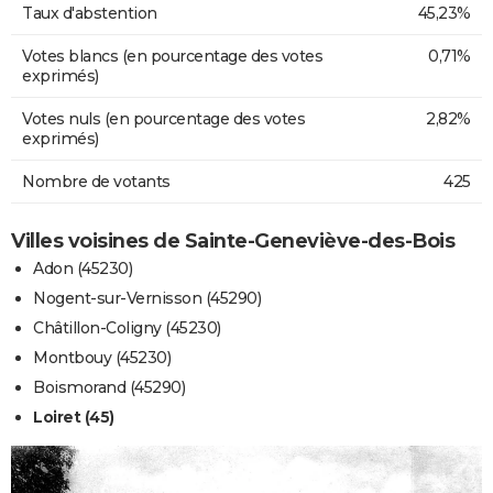
Taux d'abstention
45,23%
Votes blancs (en pourcentage des votes
0,71%
exprimés)
Votes nuls (en pourcentage des votes
2,82%
exprimés)
Nombre de votants
425
Villes voisines de Sainte-Geneviève-des-Bois
Adon (45230)
Nogent-sur-Vernisson (45290)
Châtillon-Coligny (45230)
Montbouy (45230)
Boismorand (45290)
Loiret (45)