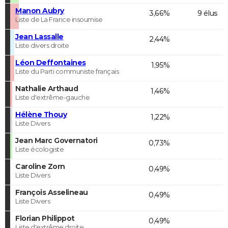
Manon Aubry
3,66%
9 élus
Liste de La France insoumise
Jean Lassalle
2,44%
Liste divers droite
Léon Deffontaines
1,95%
Liste du Parti communiste français
Nathalie Arthaud
1,46%
Liste d'extrême-gauche
Hélène Thouy
1,22%
Liste Divers
Jean Marc Governatori
0,73%
Liste écologiste
Caroline Zorn
0,49%
Liste Divers
François Asselineau
0,49%
Liste Divers
Florian Philippot
0,49%
Liste d'extrême droite