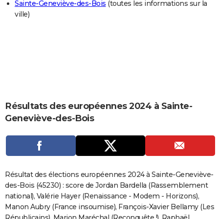
Sainte-Geneviève-des-Bois
(toutes les informations sur la
City break
Voyage de noces
Climat
Destinations
Voyage nature
Forum
+
PHOTO
ville)
GUIDES D'ACHAT
BONS PLANS
CARTE DE VOEUX
Carte Bonne année
Carte Pâques
Carte de Noël
Carte Saint-Valentin
Carte d'anniversaire
DICTIONNAIRE
Résultats des européennes 2024 à Sainte-
Biographies
Expressions
Dictionnaire
Citations
Proverbes
PROGRAMME TV
Geneviève-des-Bois
COPAINS D'AVANT
Se connecter
Collèges
Universités
Service militaire
S'inscrire
Lycées
Primaires
Entreprises
Avis de recherche
AVIS DE DÉCÈS
FORUM
Résultat des élections européennes 2024 à Sainte-Geneviève-
des-Bois (45230) : score de Jordan Bardella (Rassemblement
Lifestyle
Sport
Television
Cinema
Bricolage
Culture
Auto
Voyage
national), Valérie Hayer (Renaissance - Modem - Horizons),
Manon Aubry (France insoumise), François-Xavier Bellamy (Les
Républicains), Marion Maréchal (Reconquête !), Raphaël