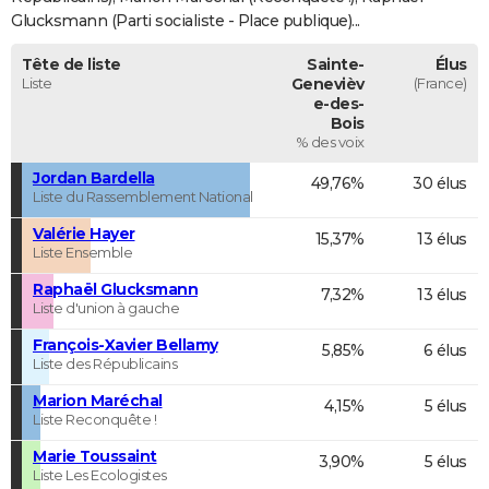
Glucksmann (Parti socialiste - Place publique)...
Tête de liste
Sainte-
Élus
Liste
Genevièv
(France)
e-des-
Bois
% des voix
Jordan Bardella
49,76%
30 élus
Liste du Rassemblement National
Valérie Hayer
15,37%
13 élus
Liste Ensemble
Raphaël Glucksmann
7,32%
13 élus
Liste d'union à gauche
François-Xavier Bellamy
5,85%
6 élus
Liste des Républicains
Marion Maréchal
4,15%
5 élus
Liste Reconquête !
Marie Toussaint
3,90%
5 élus
Liste Les Ecologistes