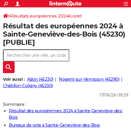
ACTUALITÉS
Connexion
S'inscrire
Résultats européennes 2024
Loiret
Rechercher
Société
Education
Villes
Politique
Faits Divers
Monde
+
SPORT
Résultat des européennes 2024 à
Football
Cyclisme
Forum
Coupe du monde 2026
Tennis
Rugby
CULTURE
Sainte-Geneviève-des-Bois (45230)
[PUBLIE]
TNT
Cinéma
Musique
Programme TV
Streaming
Sorties cinéma
+
FINANCE
Impôts
Immobilier
Banque
Crédit
Retraite
Epargne
Risques naturels par ville
Assurance
AUTO
Réserver un essai
Berlines
Forum auto
Essais
Citadines
SUV
+
HIGH-TECH
Meilleur smartphone
Ordinateurs
Guide high-tech
Mobiles
Internet
Jeux vidéo
+
BRICOLAGE
Voir aussi :
Adon (45230)
Nogent-sur-Vernisson (45290)
Châtillon-Coligny (45230)
Aménagement intérieur
Cuisine
Jardinage
+
Forum
Extérieur
Salle de bains
Rangement
WEEK-END
17/06/26 09:29
Escapades
Expositions
Week-end nature
Guides de France
Patrimoine
Musées
+
LIFESTYLE
Sommaire :
Résultat des européennes 2024 à Sainte-Geneviève-des-
Bien-être
Mode
+
Art de vivre
Loisirs
Modes de vie
SANTE
Bois
Guide de la santé
Médicaments
+
Alimentation
Maladies
Sommeil
Bureaux de vote à Sainte-Geneviève-des-Bois
VOYAGE