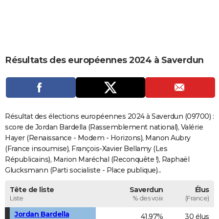
City break
Voyage de noces
Climat
Destinations
Voyage nature
Forum
+
PHOTO
GUIDES D'ACHAT
BONS PLANS
Résultats des européennes 2024 à Saverdun
CARTE DE VOEUX
Carte Bonne année
Carte Pâques
Carte de Noël
Carte Saint-Valentin
Carte d'anniversaire
DICTIONNAIRE
Biographies
Expressions
Dictionnaire
Citations
Proverbes
PROGRAMME TV
Résultat des élections européennes 2024 à Saverdun (09700) :
score de Jordan Bardella (Rassemblement national), Valérie
COPAINS D'AVANT
Hayer (Renaissance - Modem - Horizons), Manon Aubry
(France insoumise), François-Xavier Bellamy (Les
Se connecter
Collèges
Universités
Service militaire
S'inscrire
Lycées
Primaires
Entreprises
Avis de recherche
AVIS DE DÉCÈS
Républicains), Marion Maréchal (Reconquête !), Raphaël
Glucksmann (Parti socialiste - Place publique)...
FORUM
Lifestyle
Sport
Television
Cinema
Bricolage
Culture
Auto
Voyage
Tête de liste
Saverdun
Élus
Liste
% des voix
(France)
Jordan Bardella
41,97%
30 élus