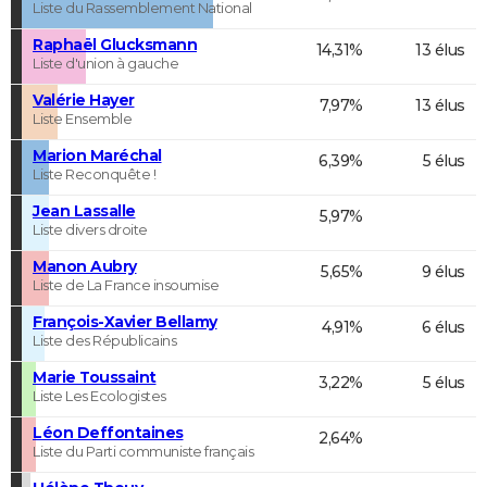
Liste du Rassemblement National
Raphaël Glucksmann
14,31%
13 élus
Liste d'union à gauche
Valérie Hayer
7,97%
13 élus
Liste Ensemble
Marion Maréchal
6,39%
5 élus
Liste Reconquête !
Jean Lassalle
5,97%
Liste divers droite
Manon Aubry
5,65%
9 élus
Liste de La France insoumise
François-Xavier Bellamy
4,91%
6 élus
Liste des Républicains
Marie Toussaint
3,22%
5 élus
Liste Les Ecologistes
Léon Deffontaines
2,64%
Liste du Parti communiste français