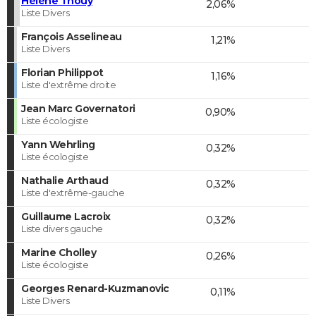
Hélène Thouy
2,06%
Liste Divers
François Asselineau
1,21%
Liste Divers
Florian Philippot
1,16%
Liste d'extrême droite
Jean Marc Governatori
0,90%
Liste écologiste
Yann Wehrling
0,32%
Liste écologiste
Nathalie Arthaud
0,32%
Liste d'extrême-gauche
Guillaume Lacroix
0,32%
Liste divers gauche
Marine Cholley
0,26%
Liste écologiste
Georges Renard-Kuzmanovic
0,11%
Liste Divers