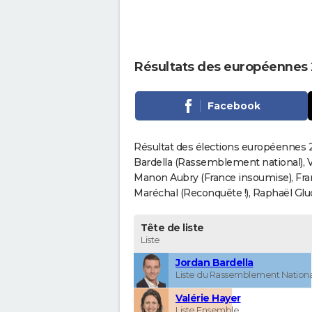
Résultats des européennes 2
Facebook
Résultat des élections européennes 20
Bardella (Rassemblement national), V
Manon Aubry (France insoumise), Fran
Maréchal (Reconquête !), Raphaël Gluck
Tête de liste
Liste
Jordan Bardella
Liste du Rassemblement Nationa
Valérie Hayer
Liste Ensemble