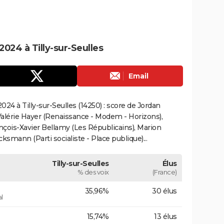
024 à Tilly-sur-Seulles
Email
24 à Tilly-sur-Seulles (14250) : score de Jordan
alérie Hayer (Renaissance - Modem - Horizons),
çois-Xavier Bellamy (Les Républicains), Marion
smann (Parti socialiste - Place publique)...
Tilly-sur-Seulles
Élus
% des voix
(France)
35,96%
30 élus
l
15,74%
13 élus