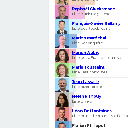
Raphaël Glucksmann
Liste d'union à gauche
François-Xavier Bellamy
Liste des Républicains
Marion Maréchal
Liste Reconquête !
Manon Aubry
Liste de La France insoumise
Marie Toussaint
Liste Les Ecologistes
Jean Lassalle
Liste divers droite
Hélène Thouy
Liste Divers
Léon Deffontaines
Liste du Parti communiste frança
Florian Philippot