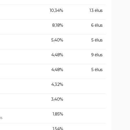
10,34%
13 élus
8,18%
6 élus
5,40%
5 élus
4,48%
9 élus
4,48%
5 élus
4,32%
3,40%
1,85%
is
1,54%