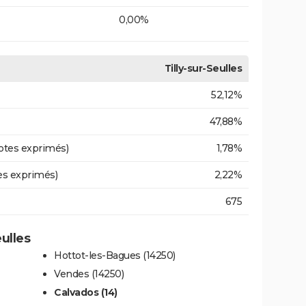
0,00%
Tilly-sur-Seulles
52,12%
47,88%
otes exprimés)
1,78%
es exprimés)
2,22%
675
eulles
Hottot-les-Bagues (14250)
Vendes (14250)
Calvados (14)