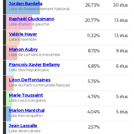
Jordan Bardella
26,73%
30 élus
Liste du Rassemblement National
Raphaël Glucksmann
20,77%
13 élus
Liste d'union à gauche
Valérie Hayer
11,32%
13 élus
Liste Ensemble
Manon Aubry
8,75%
9 élus
Liste de La France insoumise
François-Xavier Bellamy
6,85%
6 élus
Liste des Républicains
Léon Deffontaines
5,76%
Liste du Parti communiste français
Marie Toussaint
4,76%
5 élus
Liste Les Ecologistes
Marion Maréchal
4,04%
5 élus
Liste Reconquête !
Jean Lassalle
2,57%
Liste divers droite