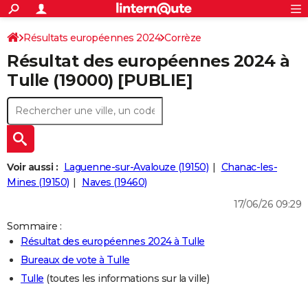
ACTUALITÉS
Connexion
S'inscrire
Résultats européennes 2024
Corrèze
Rechercher
Société
Education
Villes
Politique
Faits Divers
Monde
+
SPORT
Résultat des européennes 2024 à
Football
Cyclisme
Forum
Coupe du monde 2026
Tennis
Rugby
CULTURE
Tulle (19000) [PUBLIE]
TNT
Cinéma
Musique
Programme TV
Streaming
Sorties cinéma
+
FINANCE
Impôts
Immobilier
Banque
Crédit
Retraite
Epargne
Risques naturels par ville
Assurance
AUTO
Réserver un essai
Berlines
Forum auto
Essais
Citadines
SUV
+
HIGH-TECH
Voir aussi :
Laguenne-sur-Avalouze (19150)
Chanac-les-
Meilleur smartphone
Ordinateurs
Guide high-tech
Mobiles
Internet
Jeux vidéo
+
Mines (19150)
Naves (19460)
BRICOLAGE
17/06/26 09:29
Aménagement intérieur
Cuisine
Jardinage
+
Forum
Extérieur
Salle de bains
Rangement
WEEK-END
Sommaire :
Escapades
Expositions
Week-end nature
Guides de France
Patrimoine
Musées
+
LIFESTYLE
Résultat des européennes 2024 à Tulle
Bureaux de vote à Tulle
Bien-être
Mode
+
Art de vivre
Loisirs
Modes de vie
SANTE
Tulle
(toutes les informations sur la ville)
Guide de la santé
Médicaments
+
Alimentation
Maladies
Sommeil
VOYAGE