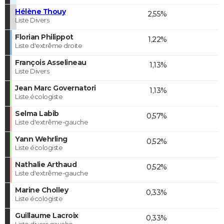
Hélène Thouy
2,55%
Liste Divers
Florian Philippot
1,22%
Liste d'extrême droite
François Asselineau
1,13%
Liste Divers
Jean Marc Governatori
1,13%
Liste écologiste
Selma Labib
0,57%
Liste d'extrême-gauche
Yann Wehrling
0,52%
Liste écologiste
Nathalie Arthaud
0,52%
Liste d'extrême-gauche
Marine Cholley
0,33%
Liste écologiste
Guillaume Lacroix
0,33%
Liste divers gauche