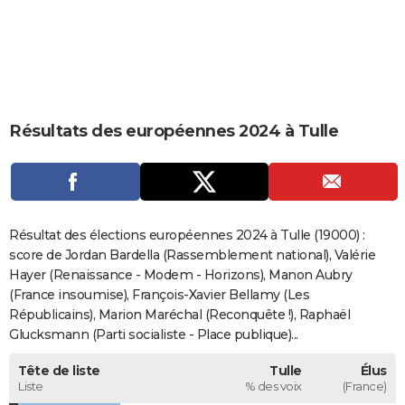
City break
Voyage de noces
Climat
Destinations
Voyage nature
Forum
+
PHOTO
GUIDES D'ACHAT
BONS PLANS
Résultats des européennes 2024 à Tulle
CARTE DE VOEUX
Carte Bonne année
Carte Pâques
Carte de Noël
Carte Saint-Valentin
Carte d'anniversaire
DICTIONNAIRE
Biographies
Expressions
Dictionnaire
Citations
Proverbes
PROGRAMME TV
Résultat des élections européennes 2024 à Tulle (19000) :
COPAINS D'AVANT
score de Jordan Bardella (Rassemblement national), Valérie
Hayer (Renaissance - Modem - Horizons), Manon Aubry
Se connecter
Collèges
Universités
Service militaire
S'inscrire
Lycées
Primaires
Entreprises
Avis de recherche
AVIS DE DÉCÈS
(France insoumise), François-Xavier Bellamy (Les
Républicains), Marion Maréchal (Reconquête !), Raphaël
FORUM
Glucksmann (Parti socialiste - Place publique)...
Lifestyle
Sport
Television
Cinema
Bricolage
Culture
Auto
Voyage
Tête de liste
Tulle
Élus
Liste
% des voix
(France)