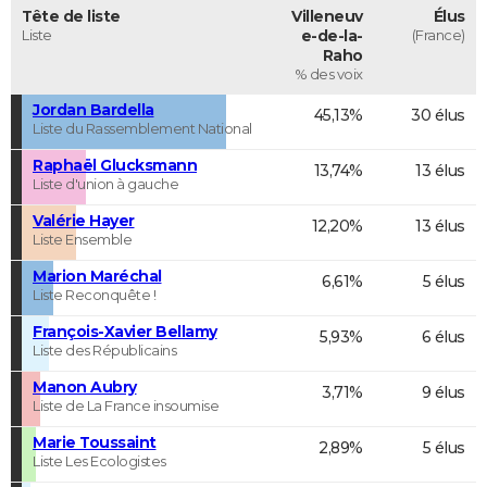
Tête de liste
Villeneuv
Élus
Liste
e-de-la-
(France)
Raho
% des voix
Jordan Bardella
45,13%
30 élus
Liste du Rassemblement National
Raphaël Glucksmann
13,74%
13 élus
Liste d'union à gauche
Valérie Hayer
12,20%
13 élus
Liste Ensemble
Marion Maréchal
6,61%
5 élus
Liste Reconquête !
François-Xavier Bellamy
5,93%
6 élus
Liste des Républicains
Manon Aubry
3,71%
9 élus
Liste de La France insoumise
Marie Toussaint
2,89%
5 élus
Liste Les Ecologistes