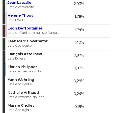
Jean Lassalle
2,03%
Liste divers droite
Hélène Thouy
1,78%
Liste Divers
Léon Deffontaines
1,74%
Liste du Parti communiste français
Jean Marc Governatori
1,40%
Liste écologiste
François Asselineau
0,87%
Liste Divers
Florian Philippot
0,82%
Liste d'extrême droite
Yann Wehrling
0,29%
Liste écologiste
Nathalie Arthaud
0,24%
Liste d'extrême-gauche
Marine Cholley
0,19%
Liste écologiste