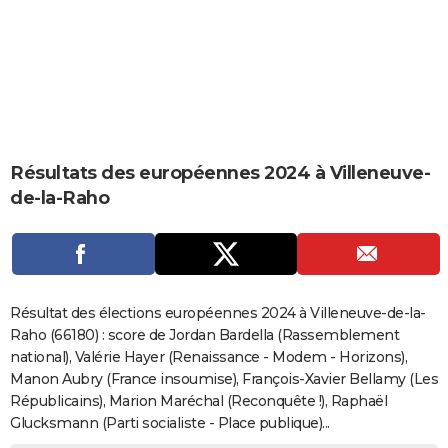
City break
Voyage de noces
Climat
Destinations
Voyage nature
Forum
+
PHOTO
GUIDES D'ACHAT
BONS PLANS
CARTE DE VOEUX
Résultats des européennes 2024 à Villeneuve-
Carte Bonne année
Carte Pâques
Carte de Noël
Carte Saint-Valentin
Carte d'anniversaire
DICTIONNAIRE
de-la-Raho
Biographies
Expressions
Dictionnaire
Citations
Proverbes
PROGRAMME TV
COPAINS D'AVANT
Se connecter
Collèges
Universités
Service militaire
S'inscrire
Lycées
Primaires
Entreprises
Avis de recherche
AVIS DE DÉCÈS
Résultat des élections européennes 2024 à Villeneuve-de-la-
Raho (66180) : score de Jordan Bardella (Rassemblement
FORUM
national), Valérie Hayer (Renaissance - Modem - Horizons),
Manon Aubry (France insoumise), François-Xavier Bellamy (Les
Lifestyle
Sport
Television
Cinema
Bricolage
Culture
Auto
Voyage
Républicains), Marion Maréchal (Reconquête !), Raphaël
Glucksmann (Parti socialiste - Place publique)...