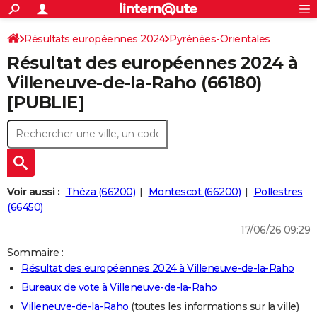
ACTUALITÉS
Connexion
S'inscrire
Résultats européennes 2024
Pyrénées-Orientales
Rechercher
Société
Education
Villes
Politique
Faits Divers
Monde
+
SPORT
Résultat des européennes 2024 à
Football
Cyclisme
Forum
Coupe du monde 2026
Tennis
Rugby
CULTURE
Villeneuve-de-la-Raho (66180)
[PUBLIE]
TNT
Cinéma
Musique
Programme TV
Streaming
Sorties cinéma
+
FINANCE
Impôts
Immobilier
Banque
Crédit
Retraite
Epargne
Risques naturels par ville
Assurance
AUTO
Réserver un essai
Berlines
Forum auto
Essais
Citadines
SUV
+
HIGH-TECH
Meilleur smartphone
Ordinateurs
Guide high-tech
Mobiles
Internet
Jeux vidéo
+
BRICOLAGE
Voir aussi :
Théza (66200)
Montescot (66200)
Pollestres
(66450)
Aménagement intérieur
Cuisine
Jardinage
+
Forum
Extérieur
Salle de bains
Rangement
WEEK-END
17/06/26 09:29
Escapades
Expositions
Week-end nature
Guides de France
Patrimoine
Musées
+
LIFESTYLE
Sommaire :
Résultat des européennes 2024 à Villeneuve-de-la-Raho
Bien-être
Mode
+
Art de vivre
Loisirs
Modes de vie
SANTE
Bureaux de vote à Villeneuve-de-la-Raho
Guide de la santé
Médicaments
+
Alimentation
Maladies
Sommeil
VOYAGE
Villeneuve-de-la-Raho
(toutes les informations sur la ville)