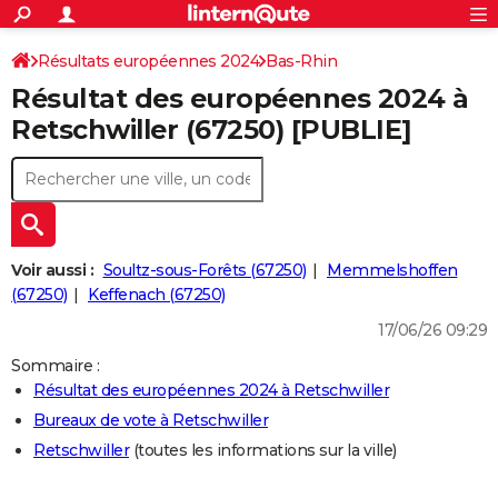
ACTUALITÉS
Connexion
S'inscrire
Résultats européennes 2024
Bas-Rhin
Rechercher
Société
Education
Villes
Politique
Faits Divers
Monde
+
SPORT
Résultat des européennes 2024 à
Football
Cyclisme
Forum
Coupe du monde 2026
Tennis
Rugby
CULTURE
Retschwiller (67250) [PUBLIE]
TNT
Cinéma
Musique
Programme TV
Streaming
Sorties cinéma
+
FINANCE
Impôts
Immobilier
Banque
Crédit
Retraite
Epargne
Risques naturels par ville
Assurance
AUTO
Réserver un essai
Berlines
Forum auto
Essais
Citadines
SUV
+
HIGH-TECH
Voir aussi :
Soultz-sous-Forêts (67250)
Memmelshoffen
Meilleur smartphone
Ordinateurs
Guide high-tech
Mobiles
Internet
Jeux vidéo
+
(67250)
Keffenach (67250)
BRICOLAGE
17/06/26 09:29
Aménagement intérieur
Cuisine
Jardinage
+
Forum
Extérieur
Salle de bains
Rangement
WEEK-END
Sommaire :
Escapades
Expositions
Week-end nature
Guides de France
Patrimoine
Musées
+
LIFESTYLE
Résultat des européennes 2024 à Retschwiller
Bureaux de vote à Retschwiller
Bien-être
Mode
+
Art de vivre
Loisirs
Modes de vie
SANTE
Retschwiller
(toutes les informations sur la ville)
Guide de la santé
Médicaments
+
Alimentation
Maladies
Sommeil
VOYAGE