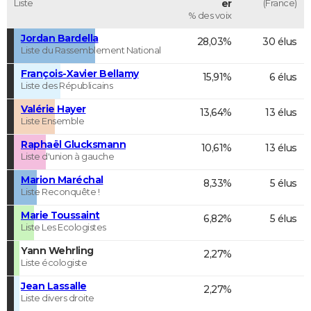
Liste
er
(France)
% des voix
Jordan Bardella
28,03%
30 élus
Liste du Rassemblement National
François-Xavier Bellamy
15,91%
6 élus
Liste des Républicains
Valérie Hayer
13,64%
13 élus
Liste Ensemble
Raphaël Glucksmann
10,61%
13 élus
Liste d'union à gauche
Marion Maréchal
8,33%
5 élus
Liste Reconquête !
Marie Toussaint
6,82%
5 élus
Liste Les Ecologistes
Yann Wehrling
2,27%
Liste écologiste
Jean Lassalle
2,27%
Liste divers droite