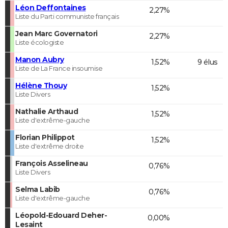
Léon Deffontaines
2,27%
Liste du Parti communiste français
Jean Marc Governatori
2,27%
Liste écologiste
Manon Aubry
1,52%
9 élus
Liste de La France insoumise
Hélène Thouy
1,52%
Liste Divers
Nathalie Arthaud
1,52%
Liste d'extrême-gauche
Florian Philippot
1,52%
Liste d'extrême droite
François Asselineau
0,76%
Liste Divers
Selma Labib
0,76%
Liste d'extrême-gauche
Léopold-Edouard Deher-
0,00%
Lesaint