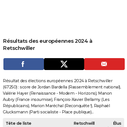
City break
Voyage de noces
Climat
Destinations
Voyage nature
Forum
+
PHOTO
GUIDES D'ACHAT
BONS PLANS
Résultats des européennes 2024 à
CARTE DE VOEUX
Retschwiller
Carte Bonne année
Carte Pâques
Carte de Noël
Carte Saint-Valentin
Carte d'anniversaire
DICTIONNAIRE
Biographies
Expressions
Dictionnaire
Citations
Proverbes
PROGRAMME TV
COPAINS D'AVANT
Résultat des élections européennes 2024 à Retschwiller
Se connecter
Collèges
Universités
Service militaire
S'inscrire
Lycées
Primaires
Entreprises
Avis de recherche
(67250) : score de Jordan Bardella (Rassemblement national),
AVIS DE DÉCÈS
Valérie Hayer (Renaissance - Modem - Horizons), Manon
FORUM
Aubry (France insoumise), François-Xavier Bellamy (Les
Républicains), Marion Maréchal (Reconquête !), Raphaël
Lifestyle
Sport
Television
Cinema
Bricolage
Culture
Auto
Voyage
Glucksmann (Parti socialiste - Place publique)...
Tête de liste
Retschwill
Élus