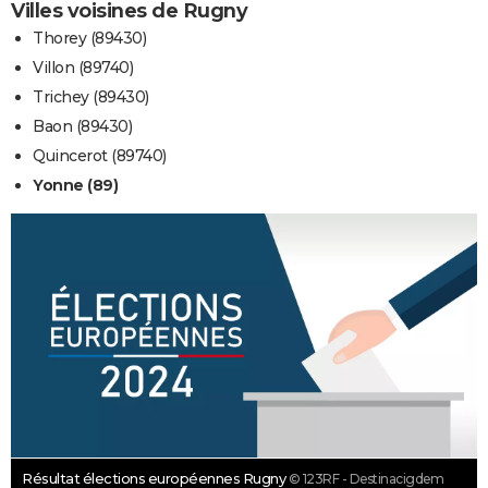
Villes voisines de Rugny
Thorey (89430)
Villon (89740)
Trichey (89430)
Baon (89430)
Quincerot (89740)
Yonne (89)
Résultat élections européennes Rugny
© 123RF - Destinacigdem