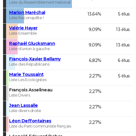
Liste du Rassemblement National
Marion Maréchal
13,64%
5 élus
Liste Reconquête !
Valérie Hayer
9,09%
13 élus
Liste Ensemble
Raphaël Glucksmann
9,09%
13 élus
Liste d'union à gauche
François-Xavier Bellamy
6,82%
6 élus
Liste des Républicains
Marie Toussaint
2,27%
5 élus
Liste Les Ecologistes
François Asselineau
2,27%
Liste Divers
Jean Lassalle
2,27%
Liste divers droite
Léon Deffontaines
2,27%
Liste du Parti communiste français