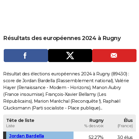
City break
Voyage de noces
Climat
Destinations
Voyage nature
Forum
+
PHOTO
GUIDES D'ACHAT
BONS PLANS
Résultats des européennes 2024 à Rugny
CARTE DE VOEUX
Carte Bonne année
Carte Pâques
Carte de Noël
Carte Saint-Valentin
Carte d'anniversaire
DICTIONNAIRE
Biographies
Expressions
Dictionnaire
Citations
Proverbes
PROGRAMME TV
Résultat des élections européennes 2024 à Rugny (89430) :
score de Jordan Bardella (Rassemblement national), Valérie
COPAINS D'AVANT
Hayer (Renaissance - Modem - Horizons), Manon Aubry
(France insoumise), François-Xavier Bellamy (Les
Se connecter
Collèges
Universités
Service militaire
S'inscrire
Lycées
Primaires
Entreprises
Avis de recherche
AVIS DE DÉCÈS
Républicains), Marion Maréchal (Reconquête !), Raphaël
Glucksmann (Parti socialiste - Place publique)...
FORUM
Lifestyle
Sport
Television
Cinema
Bricolage
Culture
Auto
Voyage
Tête de liste
Rugny
Élus
Liste
% des voix
(France)
Jordan Bardella
52,27%
30 élus