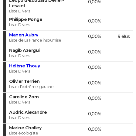
Léopold-Edouard Deher-
0,00%
Lesaint
Liste Divers
Philippe Ponge
0,00%
Liste Divers
Manon Aubry
0,00%
9 élus
Liste de La France insoumise
Nagib Azergui
0,00%
Liste Divers
Hélène Thouy
0,00%
Liste Divers
Olivier Terrien
0,00%
Liste d'extrême-gauche
Caroline Zorn
0,00%
Liste Divers
Audric Alexandre
0,00%
Liste Divers
Marine Cholley
0,00%
Liste écologiste