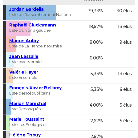
Jordan Bardella
39,33%
30 élus
Liste du Rassemblement National
Raphaël Glucksmann
18,67%
13 élus
Liste d'union à gauche
Manon Aubry
8,00%
9 élus
Liste de La France insoumise
Jean Lassalle
6,00%
Liste divers droite
Valérie Hayer
5,33%
13 élus
Liste Ensemble
François-Xavier Bellamy
5,33%
6 élus
Liste des Républicains
Marion Maréchal
4,00%
5 élus
Liste Reconquête !
Marie Toussaint
2,67%
5 élus
Liste Les Ecologistes
Hélène Thouy
2,67%