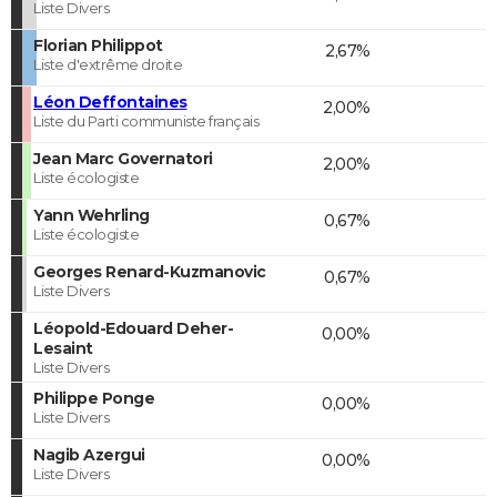
Liste Divers
Florian Philippot
2,67%
Liste d'extrême droite
Léon Deffontaines
2,00%
Liste du Parti communiste français
Jean Marc Governatori
2,00%
Liste écologiste
Yann Wehrling
0,67%
Liste écologiste
Georges Renard-Kuzmanovic
0,67%
Liste Divers
Léopold-Edouard Deher-
0,00%
Lesaint
Liste Divers
Philippe Ponge
0,00%
Liste Divers
Nagib Azergui
0,00%
Liste Divers