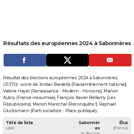
City break
Voyage de noces
Climat
Destinations
Voyage nature
Forum
+
PHOTO
GUIDES D'ACHAT
BONS PLANS
Résultats des européennes 2024 à Sabonnères
CARTE DE VOEUX
Carte Bonne année
Carte Pâques
Carte de Noël
Carte Saint-Valentin
Carte d'anniversaire
DICTIONNAIRE
Biographies
Expressions
Dictionnaire
Citations
Proverbes
PROGRAMME TV
Résultat des élections européennes 2024 à Sabonnères
COPAINS D'AVANT
(31370) : score de Jordan Bardella (Rassemblement national),
Valérie Hayer (Renaissance - Modem - Horizons), Manon
Se connecter
Collèges
Universités
Service militaire
S'inscrire
Lycées
Primaires
Entreprises
Avis de recherche
AVIS DE DÉCÈS
Aubry (France insoumise), François-Xavier Bellamy (Les
Républicains), Marion Maréchal (Reconquête !), Raphaël
FORUM
Glucksmann (Parti socialiste - Place publique)...
Lifestyle
Sport
Television
Cinema
Bricolage
Culture
Auto
Voyage
Tête de liste
Sabonnèr
Élus
Liste
es
(France)
% des voix