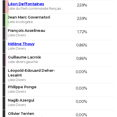
Léon Deffontaines
2,59%
Liste du Parti communiste français
Jean Marc Governatori
2,59%
Liste écologiste
François Asselineau
1,72%
Liste Divers
Hélène Thouy
0,86%
Liste Divers
Guillaume Lacroix
0,86%
Liste divers gauche
Léopold-Edouard Deher-
0,00%
Lesaint
Liste Divers
Philippe Ponge
0,00%
Liste Divers
Nagib Azergui
0,00%
Liste Divers
Olivier Terrien
0,00%