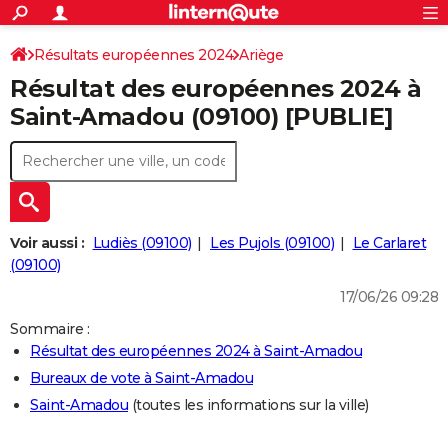
ACTUALITÉS
Connexion
S'inscrire
Résultats européennes 2024
Ariège
Rechercher
Société
Education
Villes
Politique
Faits Divers
Monde
+
SPORT
Résultat des européennes 2024 à
Football
Cyclisme
Forum
Coupe du monde 2026
Tennis
Rugby
CULTURE
Saint-Amadou (09100) [PUBLIE]
TNT
Cinéma
Musique
Programme TV
Streaming
Sorties cinéma
+
FINANCE
Impôts
Immobilier
Banque
Crédit
Retraite
Epargne
Risques naturels par ville
Assurance
AUTO
Réserver un essai
Berlines
Forum auto
Essais
Citadines
SUV
+
HIGH-TECH
Voir aussi :
Ludiès (09100)
Les Pujols (09100)
Le Carlaret
Meilleur smartphone
Ordinateurs
Guide high-tech
Mobiles
Internet
Jeux vidéo
+
(09100)
BRICOLAGE
17/06/26 09:28
Aménagement intérieur
Cuisine
Jardinage
+
Forum
Extérieur
Salle de bains
Rangement
WEEK-END
Sommaire :
Escapades
Expositions
Week-end nature
Guides de France
Patrimoine
Musées
+
LIFESTYLE
Résultat des européennes 2024 à Saint-Amadou
Bureaux de vote à Saint-Amadou
Bien-être
Mode
+
Art de vivre
Loisirs
Modes de vie
SANTE
Saint-Amadou
(toutes les informations sur la ville)
Guide de la santé
Médicaments
+
Alimentation
Maladies
Sommeil
VOYAGE