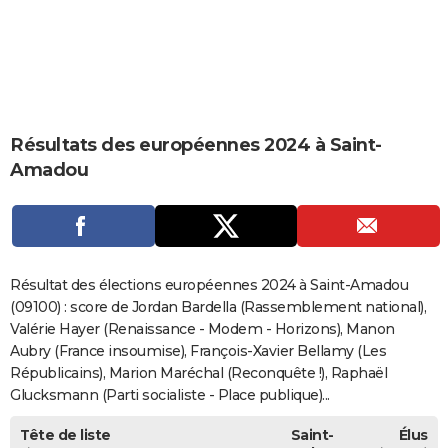
City break
Voyage de noces
Climat
Destinations
Voyage nature
Forum
+
PHOTO
GUIDES D'ACHAT
BONS PLANS
Résultats des européennes 2024 à Saint-
CARTE DE VOEUX
Amadou
Carte Bonne année
Carte Pâques
Carte de Noël
Carte Saint-Valentin
Carte d'anniversaire
DICTIONNAIRE
Biographies
Expressions
Dictionnaire
Citations
Proverbes
PROGRAMME TV
COPAINS D'AVANT
Résultat des élections européennes 2024 à Saint-Amadou
Se connecter
Collèges
Universités
Service militaire
S'inscrire
Lycées
Primaires
Entreprises
Avis de recherche
(09100) : score de Jordan Bardella (Rassemblement national),
AVIS DE DÉCÈS
Valérie Hayer (Renaissance - Modem - Horizons), Manon
FORUM
Aubry (France insoumise), François-Xavier Bellamy (Les
Républicains), Marion Maréchal (Reconquête !), Raphaël
Lifestyle
Sport
Television
Cinema
Bricolage
Culture
Auto
Voyage
Glucksmann (Parti socialiste - Place publique)...
Tête de liste
Saint-
Élus