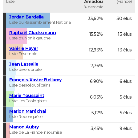
Liste
Amadou
(France)
% des voix
Jordan Bardella
33,62%
30 élus
Liste du Rassemblement National
Raphaël Glucksmann
15,52%
13 élus
Liste d'union à gauche
Valérie Hayer
12,93%
13 élus
Liste Ensemble
Jean Lassalle
7,76%
Liste divers droite
François-Xavier Bellamy
6,90%
6 élus
Liste des Républicains
Marie Toussaint
6,03%
5 élus
Liste Les Ecologistes
Marion Maréchal
5,17%
5 élus
Liste Reconquête !
Manon Aubry
3,45%
9 élus
Liste de La France insoumise