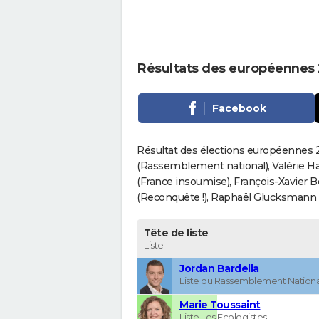
Résultats des européennes 
Facebook
Résultat des élections européennes 2
(Rassemblement national), Valérie H
(France insoumise), François-Xavier 
(Reconquête !), Raphaël Glucksmann (Pa
Tête de liste
Liste
Jordan Bardella
Liste du Rassemblement Nationa
Marie Toussaint
Liste Les Ecologistes