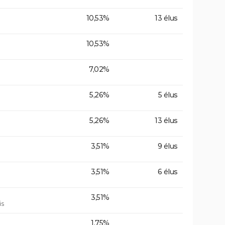
10,53%
13 élus
10,53%
7,02%
5,26%
5 élus
5,26%
13 élus
3,51%
9 élus
3,51%
6 élus
3,51%
is
1,75%