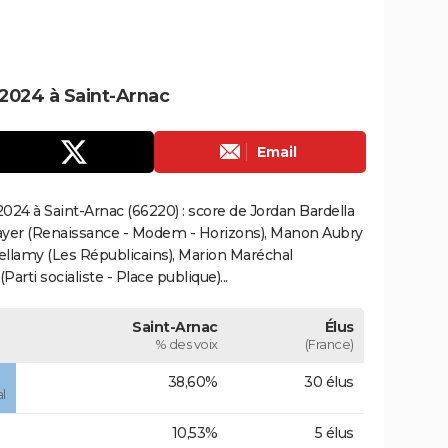
2024 à Saint-Arnac
Email
024 à Saint-Arnac (66220) : score de Jordan Bardella
ayer (Renaissance - Modem - Horizons), Manon Aubry
Bellamy (Les Républicains), Marion Maréchal
rti socialiste - Place publique)...
Saint-Arnac
Élus
% des voix
(France)
38,60%
30 élus
l
10,53%
5 élus