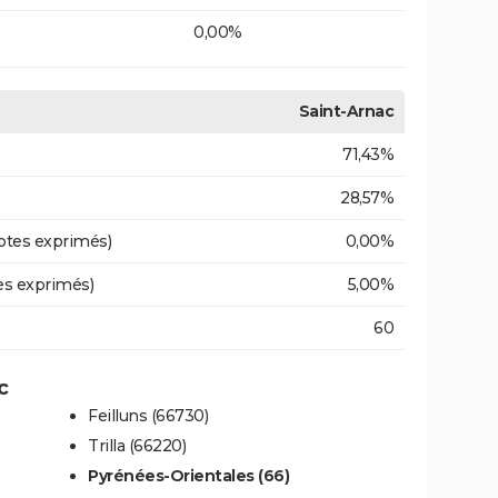
0,00%
Saint-Arnac
71,43%
28,57%
otes exprimés)
0,00%
es exprimés)
5,00%
60
c
Feilluns (66730)
Trilla (66220)
Pyrénées-Orientales (66)