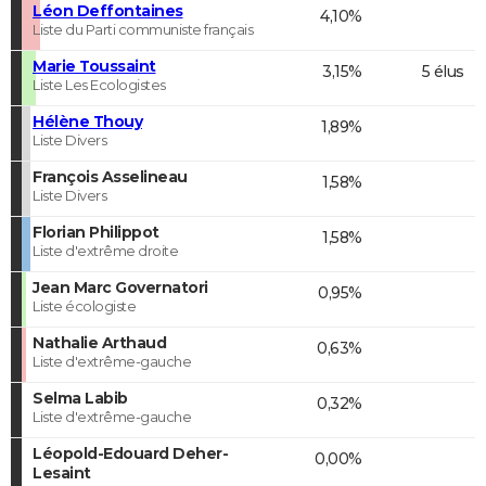
Léon Deffontaines
4,10%
Liste du Parti communiste français
Marie Toussaint
3,15%
5 élus
Liste Les Ecologistes
Hélène Thouy
1,89%
Liste Divers
François Asselineau
1,58%
Liste Divers
Florian Philippot
1,58%
Liste d'extrême droite
Jean Marc Governatori
0,95%
Liste écologiste
Nathalie Arthaud
0,63%
Liste d'extrême-gauche
Selma Labib
0,32%
Liste d'extrême-gauche
Léopold-Edouard Deher-
0,00%
Lesaint