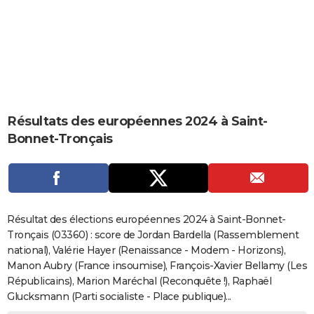
City break
Voyage de noces
Climat
Destinations
Voyage nature
Forum
+
PHOTO
GUIDES D'ACHAT
BONS PLANS
CARTE DE VOEUX
Résultats des européennes 2024 à Saint-
Carte Bonne année
Carte Pâques
Carte de Noël
Carte Saint-Valentin
Carte d'anniversaire
DICTIONNAIRE
Bonnet-Tronçais
Biographies
Expressions
Dictionnaire
Citations
Proverbes
PROGRAMME TV
COPAINS D'AVANT
Se connecter
Collèges
Universités
Service militaire
S'inscrire
Lycées
Primaires
Entreprises
Avis de recherche
AVIS DE DÉCÈS
Résultat des élections européennes 2024 à Saint-Bonnet-
Tronçais (03360) : score de Jordan Bardella (Rassemblement
FORUM
national), Valérie Hayer (Renaissance - Modem - Horizons),
Manon Aubry (France insoumise), François-Xavier Bellamy (Les
Lifestyle
Sport
Television
Cinema
Bricolage
Culture
Auto
Voyage
Républicains), Marion Maréchal (Reconquête !), Raphaël
Glucksmann (Parti socialiste - Place publique)...