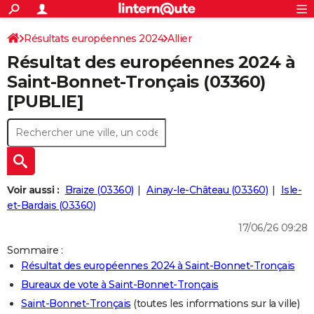
ACTUALITÉS
Connexion
S'inscrire
Résultats européennes 2024
Allier
Rechercher
Société
Education
Villes
Politique
Faits Divers
Monde
+
SPORT
Résultat des européennes 2024 à
Football
Cyclisme
Forum
Coupe du monde 2026
Tennis
Rugby
CULTURE
Saint-Bonnet-Tronçais (03360)
[PUBLIE]
TNT
Cinéma
Musique
Programme TV
Streaming
Sorties cinéma
+
FINANCE
Impôts
Immobilier
Banque
Crédit
Retraite
Epargne
Risques naturels par ville
Assurance
AUTO
Réserver un essai
Berlines
Forum auto
Essais
Citadines
SUV
+
HIGH-TECH
Meilleur smartphone
Ordinateurs
Guide high-tech
Mobiles
Internet
Jeux vidéo
+
BRICOLAGE
Voir aussi :
Braize (03360)
Ainay-le-Château (03360)
Isle-
et-Bardais (03360)
Aménagement intérieur
Cuisine
Jardinage
+
Forum
Extérieur
Salle de bains
Rangement
WEEK-END
17/06/26 09:28
Escapades
Expositions
Week-end nature
Guides de France
Patrimoine
Musées
+
LIFESTYLE
Sommaire :
Résultat des européennes 2024 à Saint-Bonnet-Tronçais
Bien-être
Mode
+
Art de vivre
Loisirs
Modes de vie
SANTE
Bureaux de vote à Saint-Bonnet-Tronçais
Guide de la santé
Médicaments
+
Alimentation
Maladies
Sommeil
VOYAGE
Saint-Bonnet-Tronçais
(toutes les informations sur la ville)