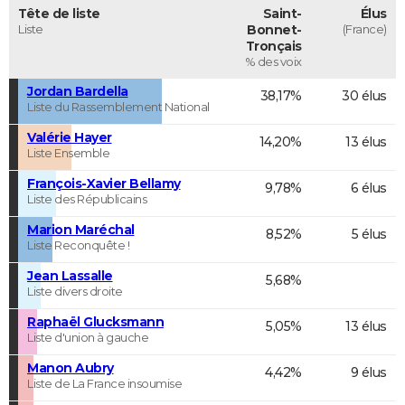
Tête de liste
Saint-
Élus
Liste
Bonnet-
(France)
Tronçais
% des voix
Jordan Bardella
38,17%
30 élus
Liste du Rassemblement National
Valérie Hayer
14,20%
13 élus
Liste Ensemble
François-Xavier Bellamy
9,78%
6 élus
Liste des Républicains
Marion Maréchal
8,52%
5 élus
Liste Reconquête !
Jean Lassalle
5,68%
Liste divers droite
Raphaël Glucksmann
5,05%
13 élus
Liste d'union à gauche
Manon Aubry
4,42%
9 élus
Liste de La France insoumise