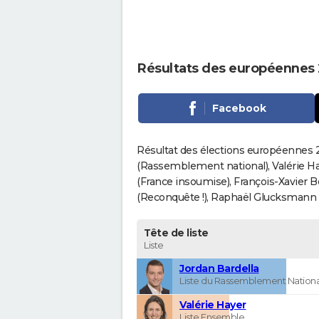
Résultats des européennes 
Facebook
Résultat des élections européennes 2
(Rassemblement national), Valérie H
(France insoumise), François-Xavier 
(Reconquête !), Raphaël Glucksmann (Pa
Tête de liste
Liste
Jordan Bardella
Liste du Rassemblement Nationa
Valérie Hayer
Liste Ensemble