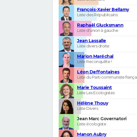
François-Xavier Bellamy
Liste des Républicains
Raphaël Glucksmann
Liste d'union à gauche
Jean Lassalle
Liste divers droite
Marion Maréchal
Liste Reconquête !
Léon Deffontaines
Liste du Parti communiste frança
Marie Toussaint
Liste Les Ecologistes
Hélène Thouy
Liste Divers
Jean Marc Governatori
Liste écologiste
Manon Aubry