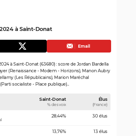
2024 à Saint-Donat
Email
024 à Saint-Donat (63680) : score de Jordan Bardella
ayer (Renaissance - Modem - Horizons), Manon Aubry
Bellamy (Les Républicains), Marion Maréchal
rti socialiste - Place publique)...
Saint-Donat
Élus
% des voix
(France)
28,44%
30 élus
l
13,76%
13 élus