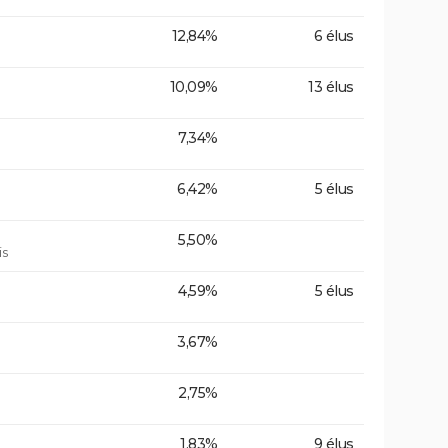
12,84%
6 élus
10,09%
13 élus
7,34%
6,42%
5 élus
5,50%
is
4,59%
5 élus
3,67%
2,75%
1,83%
9 élus