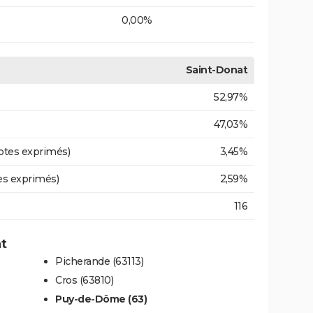
0,00%
Saint-Donat
52,97%
47,03%
otes exprimés)
3,45%
es exprimés)
2,59%
116
at
Picherande (63113)
Cros (63810)
Puy-de-Dôme (63)