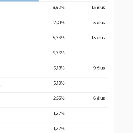
8,92%
13 élus
7,01%
5 élus
5,73%
13 élus
5,73%
3,18%
9 élus
3,18%
is
2,55%
6 élus
1,27%
1,27%