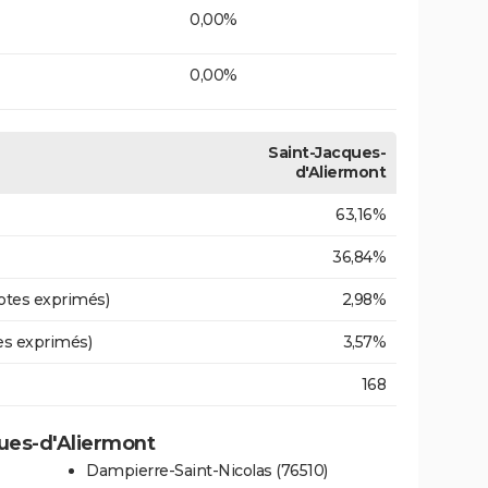
0,00%
0,00%
Saint-Jacques-
d'Aliermont
63,16%
36,84%
otes exprimés)
2,98%
es exprimés)
3,57%
168
ques-d'Aliermont
Dampierre-Saint-Nicolas (76510)