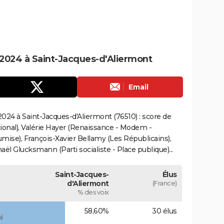
2024 à Saint-Jacques-d'Aliermont
Email
024 à Saint-Jacques-d'Aliermont (76510) : score de
onal), Valérie Hayer (Renaissance - Modem -
mise), François-Xavier Bellamy (Les Républicains),
ël Glucksmann (Parti socialiste - Place publique)...
Saint-Jacques-
Élus
d'Aliermont
(France)
% des voix
58,60%
30 élus
l