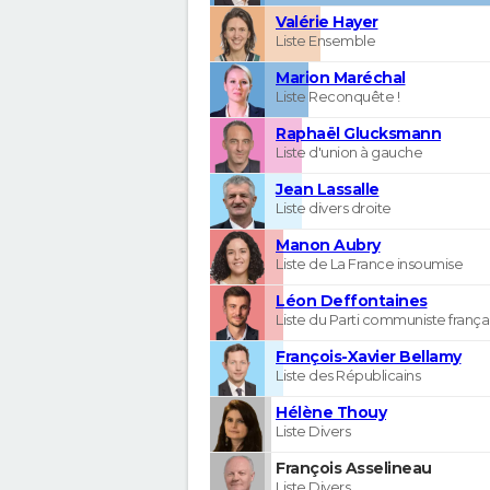
Valérie Hayer
Liste Ensemble
Marion Maréchal
Liste Reconquête !
Raphaël Glucksmann
Liste d'union à gauche
Jean Lassalle
Liste divers droite
Manon Aubry
Liste de La France insoumise
Léon Deffontaines
Liste du Parti communiste frança
François-Xavier Bellamy
Liste des Républicains
Hélène Thouy
Liste Divers
François Asselineau
Liste Divers