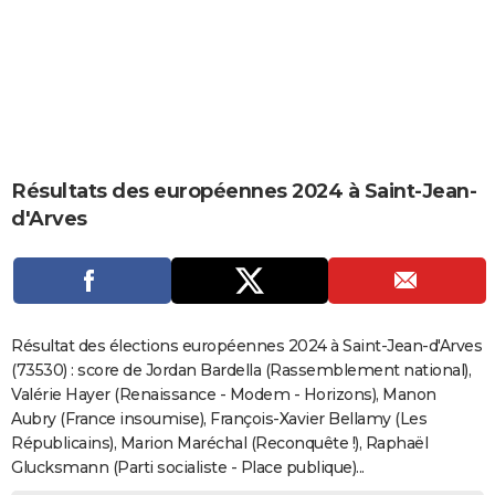
City break
Voyage de noces
Climat
Destinations
Voyage nature
Forum
+
PHOTO
GUIDES D'ACHAT
BONS PLANS
CARTE DE VOEUX
Résultats des européennes 2024 à Saint-Jean-
Carte Bonne année
Carte Pâques
Carte de Noël
Carte Saint-Valentin
Carte d'anniversaire
DICTIONNAIRE
d'Arves
Biographies
Expressions
Dictionnaire
Citations
Proverbes
PROGRAMME TV
COPAINS D'AVANT
Se connecter
Collèges
Universités
Service militaire
S'inscrire
Lycées
Primaires
Entreprises
Avis de recherche
AVIS DE DÉCÈS
Résultat des élections européennes 2024 à Saint-Jean-d'Arves
(73530) : score de Jordan Bardella (Rassemblement national),
FORUM
Valérie Hayer (Renaissance - Modem - Horizons), Manon
Aubry (France insoumise), François-Xavier Bellamy (Les
Lifestyle
Sport
Television
Cinema
Bricolage
Culture
Auto
Voyage
Républicains), Marion Maréchal (Reconquête !), Raphaël
Glucksmann (Parti socialiste - Place publique)...