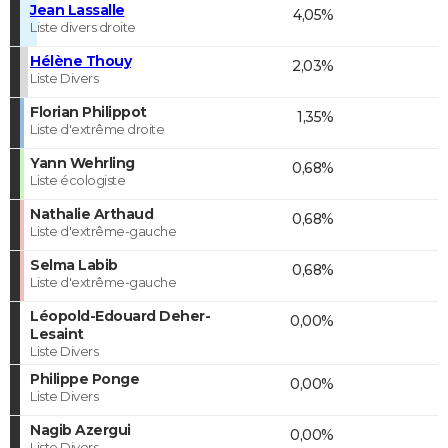
Jean Lassalle
4,05%
Liste divers droite
Hélène Thouy
2,03%
Liste Divers
Florian Philippot
1,35%
Liste d'extrême droite
Yann Wehrling
0,68%
Liste écologiste
Nathalie Arthaud
0,68%
Liste d'extrême-gauche
Selma Labib
0,68%
Liste d'extrême-gauche
Léopold-Edouard Deher-
0,00%
Lesaint
Liste Divers
Philippe Ponge
0,00%
Liste Divers
Nagib Azergui
0,00%
Liste Divers