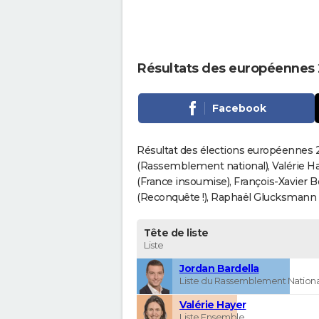
Résultats des européennes 
Facebook
Résultat des élections européennes 2
(Rassemblement national), Valérie H
(France insoumise), François-Xavier 
(Reconquête !), Raphaël Glucksmann (Pa
Tête de liste
Liste
Jordan Bardella
Liste du Rassemblement Nationa
Valérie Hayer
Liste Ensemble