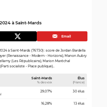
2024 à Saint-Mards
Email
024 à Saint-Mards (76730) : score de Jordan Bardella
ayer (Renaissance - Modem - Horizons), Manon Aubry
Bellamy (Les Républicains), Marion Maréchal
rti socialiste - Place publique)...
Saint-Mards
Élus
% des voix
(France)
29,07%
30 élus
l
16,28%
13 élus