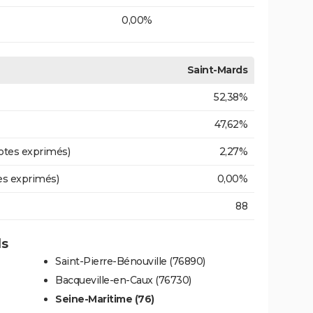
0,00%
Saint-Mards
52,38%
47,62%
otes exprimés)
2,27%
es exprimés)
0,00%
88
ds
Saint-Pierre-Bénouville (76890)
Bacqueville-en-Caux (76730)
Seine-Maritime (76)