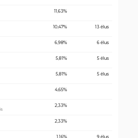
11,63%
10,47%
13 élus
6,98%
6 élus
5,81%
5 élus
5,81%
5 élus
4,65%
2,33%
is
2,33%
1,16%
9 élus