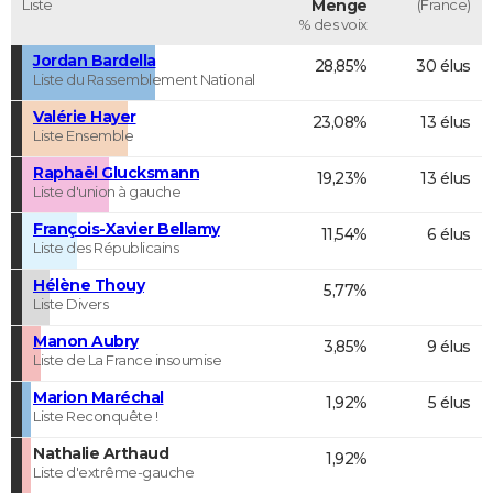
Liste
Menge
(France)
% des voix
Jordan Bardella
28,85%
30 élus
Liste du Rassemblement National
Valérie Hayer
23,08%
13 élus
Liste Ensemble
Raphaël Glucksmann
19,23%
13 élus
Liste d'union à gauche
François-Xavier Bellamy
11,54%
6 élus
Liste des Républicains
Hélène Thouy
5,77%
Liste Divers
Manon Aubry
3,85%
9 élus
Liste de La France insoumise
Marion Maréchal
1,92%
5 élus
Liste Reconquête !
Nathalie Arthaud
1,92%
Liste d'extrême-gauche