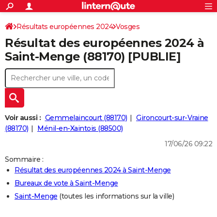
ACTUALITÉS
Connexion
S'inscrire
Résultats européennes 2024
Vosges
Rechercher
Société
Education
Villes
Politique
Faits Divers
Monde
+
SPORT
Résultat des européennes 2024 à
Football
Cyclisme
Forum
Coupe du monde 2026
Tennis
Rugby
CULTURE
Saint-Menge (88170) [PUBLIE]
TNT
Cinéma
Musique
Programme TV
Streaming
Sorties cinéma
+
FINANCE
Impôts
Immobilier
Banque
Crédit
Retraite
Epargne
Risques naturels par ville
Assurance
AUTO
Réserver un essai
Berlines
Forum auto
Essais
Citadines
SUV
+
HIGH-TECH
Voir aussi :
Gemmelaincourt (88170)
Gironcourt-sur-Vraine
Meilleur smartphone
Ordinateurs
Guide high-tech
Mobiles
Internet
Jeux vidéo
+
(88170)
Ménil-en-Xaintois (88500)
BRICOLAGE
17/06/26 09:22
Aménagement intérieur
Cuisine
Jardinage
+
Forum
Extérieur
Salle de bains
Rangement
WEEK-END
Sommaire :
Escapades
Expositions
Week-end nature
Guides de France
Patrimoine
Musées
+
LIFESTYLE
Résultat des européennes 2024 à Saint-Menge
Bureaux de vote à Saint-Menge
Bien-être
Mode
+
Art de vivre
Loisirs
Modes de vie
SANTE
Saint-Menge
(toutes les informations sur la ville)
Guide de la santé
Médicaments
+
Alimentation
Maladies
Sommeil
VOYAGE