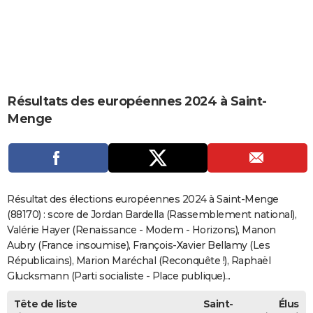
City break
Voyage de noces
Climat
Destinations
Voyage nature
Forum
+
PHOTO
GUIDES D'ACHAT
BONS PLANS
Résultats des européennes 2024 à Saint-
CARTE DE VOEUX
Menge
Carte Bonne année
Carte Pâques
Carte de Noël
Carte Saint-Valentin
Carte d'anniversaire
DICTIONNAIRE
Biographies
Expressions
Dictionnaire
Citations
Proverbes
PROGRAMME TV
COPAINS D'AVANT
Résultat des élections européennes 2024 à Saint-Menge
Se connecter
Collèges
Universités
Service militaire
S'inscrire
Lycées
Primaires
Entreprises
Avis de recherche
(88170) : score de Jordan Bardella (Rassemblement national),
AVIS DE DÉCÈS
Valérie Hayer (Renaissance - Modem - Horizons), Manon
FORUM
Aubry (France insoumise), François-Xavier Bellamy (Les
Républicains), Marion Maréchal (Reconquête !), Raphaël
Lifestyle
Sport
Television
Cinema
Bricolage
Culture
Auto
Voyage
Glucksmann (Parti socialiste - Place publique)...
Tête de liste
Saint-
Élus