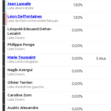
Jean Lassalle
1,92%
Liste divers droite
Léon Deffontaines
1,92%
Liste du Parti communiste français
Léopold-Edouard Deher-
0,00%
Lesaint
Liste Divers
Philippe Ponge
0,00%
Liste Divers
Marie Toussaint
0,00%
5 élus
Liste Les Ecologistes
Nagib Azergui
0,00%
Liste Divers
Olivier Terrien
0,00%
Liste d'extrême-gauche
Caroline Zorn
0,00%
Liste Divers
Audric Alexandre
0,00%