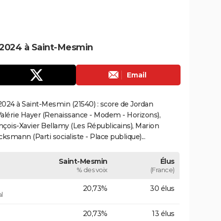
 2024 à Saint-Mesmin
Email
024 à Saint-Mesmin (21540) : score de Jordan
alérie Hayer (Renaissance - Modem - Horizons),
çois-Xavier Bellamy (Les Républicains), Marion
smann (Parti socialiste - Place publique)...
Saint-Mesmin
Élus
% des voix
(France)
20,73%
30 élus
l
20,73%
13 élus