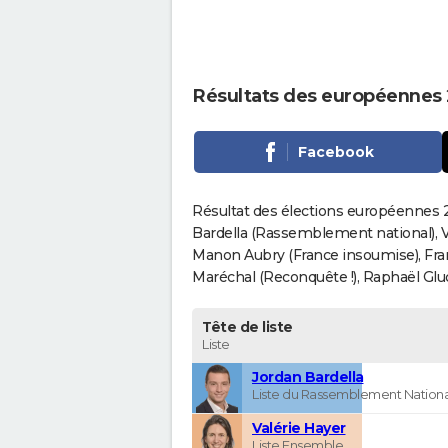
Résultats des européennes
Facebook
Résultat des élections européennes 2
Bardella (Rassemblement national), V
Manon Aubry (France insoumise), Fran
Maréchal (Reconquête !), Raphaël Gluck
Tête de liste
Liste
Jordan Bardella
Liste du Rassemblement Nationa
Valérie Hayer
Liste Ensemble