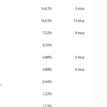
14,63%
5 élus
14,63%
13 élus
7,32%
9 élus
6,10%
4,88%
5 élus
4,88%
6 élus
2,44%
is
1,22%
1,22%