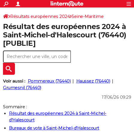
ACTUALITÉS
Connexion
S'inscrire
Résultats européennes 2024
Seine-Maritime
Rechercher
Société
Education
Villes
Politique
Faits Divers
Monde
+
SPORT
Résultat des européennes 2024 à
Football
Cyclisme
Forum
Coupe du monde 2026
Tennis
Rugby
CULTURE
Saint-Michel-d'Halescourt (76440)
[PUBLIE]
TNT
Cinéma
Musique
Programme TV
Streaming
Sorties cinéma
+
FINANCE
Impôts
Immobilier
Banque
Crédit
Retraite
Epargne
Risques naturels par ville
Assurance
AUTO
Réserver un essai
Berlines
Forum auto
Essais
Citadines
SUV
+
HIGH-TECH
Meilleur smartphone
Ordinateurs
Guide high-tech
Mobiles
Internet
Jeux vidéo
+
BRICOLAGE
Voir aussi :
Pommereux (76440)
Haussez (76440)
Grumesnil (76440)
Aménagement intérieur
Cuisine
Jardinage
+
Forum
Extérieur
Salle de bains
Rangement
WEEK-END
17/06/26 09:29
Escapades
Expositions
Week-end nature
Guides de France
Patrimoine
Musées
+
LIFESTYLE
Sommaire :
Résultat des européennes 2024 à Saint-Michel-
Bien-être
Mode
+
Art de vivre
Loisirs
Modes de vie
SANTE
d'Halescourt
Guide de la santé
Médicaments
+
Alimentation
Maladies
Sommeil
Bureaux de vote à Saint-Michel-d'Halescourt
VOYAGE