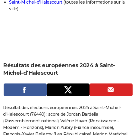
Saint-Michel-d'Halescourt
(toutes les informations sur la
City break
Voyage de noces
Climat
Destinations
Voyage nature
Forum
+
PHOTO
ville)
GUIDES D'ACHAT
BONS PLANS
CARTE DE VOEUX
Carte Bonne année
Carte Pâques
Carte de Noël
Carte Saint-Valentin
Carte d'anniversaire
DICTIONNAIRE
Résultats des européennes 2024 à Saint-
Biographies
Expressions
Dictionnaire
Citations
Proverbes
PROGRAMME TV
Michel-d'Halescourt
COPAINS D'AVANT
Se connecter
Collèges
Universités
Service militaire
S'inscrire
Lycées
Primaires
Entreprises
Avis de recherche
AVIS DE DÉCÈS
FORUM
Résultat des élections européennes 2024 à Saint-Michel-
d'Halescourt (76440) : score de Jordan Bardella
Lifestyle
Sport
Television
Cinema
Bricolage
Culture
Auto
Voyage
(Rassemblement national), Valérie Hayer (Renaissance -
Modem - Horizons), Manon Aubry (France insoumise),
François-Xavier Bellamy (Les Républicains), Marion Maréchal