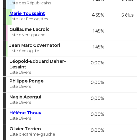
Liste des Républicains
Marie Toussaint
4,35%
5 élus
Liste Les Ecologistes
Guillaume Lacroix
1,45%
Liste divers gauche
Jean Marc Governatori
1,45%
Liste écologiste
Léopold-Edouard Deher-
0,00%
Lesaint
Liste Divers
Philippe Ponge
0,00%
Liste Divers
Nagib Azergui
0,00%
Liste Divers
Hélène Thouy
0,00%
Liste Divers
Olivier Terrien
0,00%
Liste d'extrême-gauche