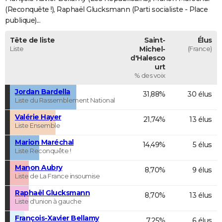
(Reconquête !), Raphaël Glucksmann (Parti socialiste - Place
publique)...
Tête de liste
Saint-
Élus
Liste
Michel-
(France)
d'Halesco
urt
% des voix
Jordan Bardella
31,88%
30 élus
Liste du Rassemblement National
Valérie Hayer
21,74%
13 élus
Liste Ensemble
Marion Maréchal
14,49%
5 élus
Liste Reconquête !
Manon Aubry
8,70%
9 élus
Liste de La France insoumise
Raphaël Glucksmann
8,70%
13 élus
Liste d'union à gauche
François-Xavier Bellamy
7,25%
6 élus