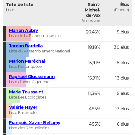
Tête de liste
Saint-
Élus
Liste
Michel-
(France)
de-Vax
% des voix
Manon Aubry
20,45%
9 élus
Liste de La France insoumise
Jordan Bardella
18,18%
30 élus
Liste du Rassemblement National
Marion Maréchal
15,91%
5 élus
Liste Reconquête !
Raphaël Glucksmann
15,91%
13 élus
Liste d'union à gauche
Marie Toussaint
11,36%
5 élus
Liste Les Ecologistes
Valérie Hayer
4,55%
13 élus
Liste Ensemble
François-Xavier Bellamy
4,55%
6 élus
Liste des Républicains