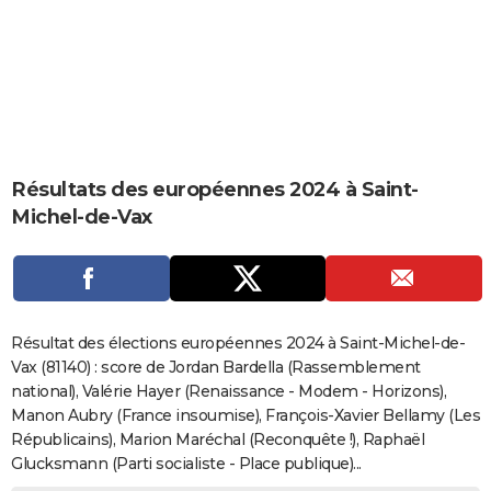
City break
Voyage de noces
Climat
Destinations
Voyage nature
Forum
+
PHOTO
GUIDES D'ACHAT
BONS PLANS
CARTE DE VOEUX
Résultats des européennes 2024 à Saint-
Carte Bonne année
Carte Pâques
Carte de Noël
Carte Saint-Valentin
Carte d'anniversaire
DICTIONNAIRE
Michel-de-Vax
Biographies
Expressions
Dictionnaire
Citations
Proverbes
PROGRAMME TV
COPAINS D'AVANT
Se connecter
Collèges
Universités
Service militaire
S'inscrire
Lycées
Primaires
Entreprises
Avis de recherche
AVIS DE DÉCÈS
Résultat des élections européennes 2024 à Saint-Michel-de-
Vax (81140) : score de Jordan Bardella (Rassemblement
FORUM
national), Valérie Hayer (Renaissance - Modem - Horizons),
Manon Aubry (France insoumise), François-Xavier Bellamy (Les
Lifestyle
Sport
Television
Cinema
Bricolage
Culture
Auto
Voyage
Républicains), Marion Maréchal (Reconquête !), Raphaël
Glucksmann (Parti socialiste - Place publique)...