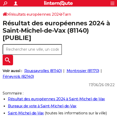
ACTUALITÉS
Connexion
S'inscrire
Résultats européennes 2024
Tarn
Rechercher
Société
Education
Villes
Politique
Faits Divers
Monde
+
SPORT
Résultat des européennes 2024 à
Football
Cyclisme
Forum
Coupe du monde 2026
Tennis
Rugby
CULTURE
Saint-Michel-de-Vax (81140)
[PUBLIE]
TNT
Cinéma
Musique
Programme TV
Streaming
Sorties cinéma
+
FINANCE
Impôts
Immobilier
Banque
Crédit
Retraite
Epargne
Risques naturels par ville
Assurance
AUTO
Réserver un essai
Berlines
Forum auto
Essais
Citadines
SUV
+
HIGH-TECH
Meilleur smartphone
Ordinateurs
Guide high-tech
Mobiles
Internet
Jeux vidéo
+
BRICOLAGE
Voir aussi :
Roussayrolles (81140)
Montrosier (81170)
Féneyrols (82140)
Aménagement intérieur
Cuisine
Jardinage
+
Forum
Extérieur
Salle de bains
Rangement
WEEK-END
17/06/26 09:22
Escapades
Expositions
Week-end nature
Guides de France
Patrimoine
Musées
+
LIFESTYLE
Sommaire :
Résultat des européennes 2024 à Saint-Michel-de-Vax
Bien-être
Mode
+
Art de vivre
Loisirs
Modes de vie
SANTE
Bureaux de vote à Saint-Michel-de-Vax
Guide de la santé
Médicaments
+
Alimentation
Maladies
Sommeil
VOYAGE
Saint-Michel-de-Vax
(toutes les informations sur la ville)