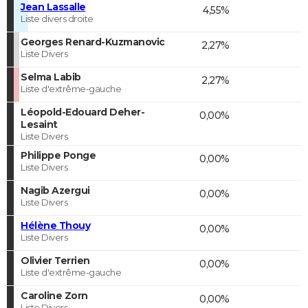
Jean Lassalle
4,55%
Liste divers droite
Georges Renard-Kuzmanovic
2,27%
Liste Divers
Selma Labib
2,27%
Liste d'extrême-gauche
Léopold-Edouard Deher-
0,00%
Lesaint
Liste Divers
Philippe Ponge
0,00%
Liste Divers
Nagib Azergui
0,00%
Liste Divers
Hélène Thouy
0,00%
Liste Divers
Olivier Terrien
0,00%
Liste d'extrême-gauche
Caroline Zorn
0,00%
Liste Divers