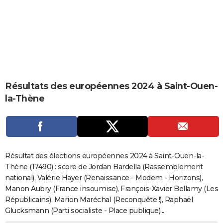
City break
Voyage de noces
Climat
Destinations
Voyage nature
Forum
+
PHOTO
GUIDES D'ACHAT
BONS PLANS
CARTE DE VOEUX
Résultats des européennes 2024 à Saint-Ouen-
Carte Bonne année
Carte Pâques
Carte de Noël
Carte Saint-Valentin
Carte d'anniversaire
DICTIONNAIRE
la-Thène
Biographies
Expressions
Dictionnaire
Citations
Proverbes
PROGRAMME TV
COPAINS D'AVANT
Se connecter
Collèges
Universités
Service militaire
S'inscrire
Lycées
Primaires
Entreprises
Avis de recherche
AVIS DE DÉCÈS
Résultat des élections européennes 2024 à Saint-Ouen-la-
Thène (17490) : score de Jordan Bardella (Rassemblement
FORUM
national), Valérie Hayer (Renaissance - Modem - Horizons),
Manon Aubry (France insoumise), François-Xavier Bellamy (Les
Lifestyle
Sport
Television
Cinema
Bricolage
Culture
Auto
Voyage
Républicains), Marion Maréchal (Reconquête !), Raphaël
Glucksmann (Parti socialiste - Place publique)...