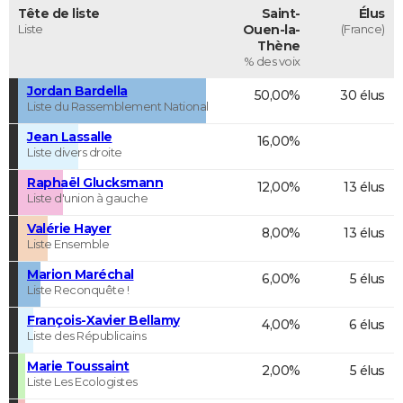
Tête de liste
Saint-
Élus
Liste
Ouen-la-
(France)
Thène
% des voix
Jordan Bardella
50,00%
30 élus
Liste du Rassemblement National
Jean Lassalle
16,00%
Liste divers droite
Raphaël Glucksmann
12,00%
13 élus
Liste d'union à gauche
Valérie Hayer
8,00%
13 élus
Liste Ensemble
Marion Maréchal
6,00%
5 élus
Liste Reconquête !
François-Xavier Bellamy
4,00%
6 élus
Liste des Républicains
Marie Toussaint
2,00%
5 élus
Liste Les Ecologistes