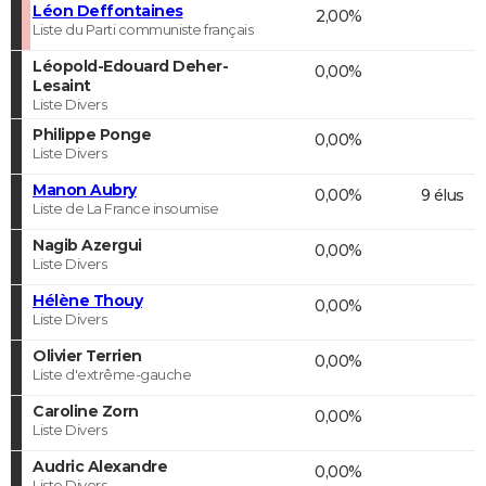
Léon Deffontaines
2,00%
Liste du Parti communiste français
Léopold-Edouard Deher-
0,00%
Lesaint
Liste Divers
Philippe Ponge
0,00%
Liste Divers
Manon Aubry
0,00%
9 élus
Liste de La France insoumise
Nagib Azergui
0,00%
Liste Divers
Hélène Thouy
0,00%
Liste Divers
Olivier Terrien
0,00%
Liste d'extrême-gauche
Caroline Zorn
0,00%
Liste Divers
Audric Alexandre
0,00%
Liste Divers