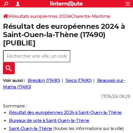
ACTUALITÉS
Connexion
S'inscrire
Résultats européennes 2024
Charente-Maritime
Rechercher
Société
Education
Villes
Politique
Faits Divers
Monde
+
SPORT
Résultat des européennes 2024 à
Football
Cyclisme
Forum
Coupe du monde 2026
Tennis
Rugby
CULTURE
Saint-Ouen-la-Thène (17490)
[PUBLIE]
TNT
Cinéma
Musique
Programme TV
Streaming
Sorties cinéma
+
FINANCE
Impôts
Immobilier
Banque
Crédit
Retraite
Epargne
Risques naturels par ville
Assurance
AUTO
Réserver un essai
Berlines
Forum auto
Essais
Citadines
SUV
+
HIGH-TECH
Meilleur smartphone
Ordinateurs
Guide high-tech
Mobiles
Internet
Jeux vidéo
+
BRICOLAGE
Voir aussi :
Bresdon (17490)
Siecq (17490)
Beauvais-sur-
Matha (17490)
Aménagement intérieur
Cuisine
Jardinage
+
Forum
Extérieur
Salle de bains
Rangement
WEEK-END
17/06/26 09:29
Escapades
Expositions
Week-end nature
Guides de France
Patrimoine
Musées
+
LIFESTYLE
Sommaire :
Résultat des européennes 2024 à Saint-Ouen-la-Thène
Bien-être
Mode
+
Art de vivre
Loisirs
Modes de vie
SANTE
Bureaux de vote à Saint-Ouen-la-Thène
Guide de la santé
Médicaments
+
Alimentation
Maladies
Sommeil
VOYAGE
Saint-Ouen-la-Thène
(toutes les informations sur la ville)