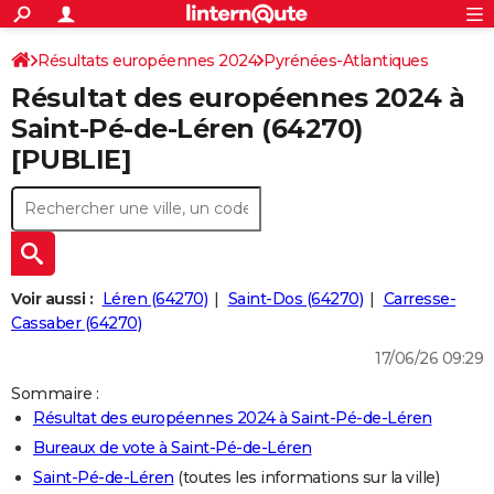
ACTUALITÉS
Connexion
S'inscrire
Résultats européennes 2024
Pyrénées-Atlantiques
Rechercher
Société
Education
Villes
Politique
Faits Divers
Monde
+
SPORT
Résultat des européennes 2024 à
Football
Cyclisme
Forum
Coupe du monde 2026
Tennis
Rugby
CULTURE
Saint-Pé-de-Léren (64270)
[PUBLIE]
TNT
Cinéma
Musique
Programme TV
Streaming
Sorties cinéma
+
FINANCE
Impôts
Immobilier
Banque
Crédit
Retraite
Epargne
Risques naturels par ville
Assurance
AUTO
Réserver un essai
Berlines
Forum auto
Essais
Citadines
SUV
+
HIGH-TECH
Meilleur smartphone
Ordinateurs
Guide high-tech
Mobiles
Internet
Jeux vidéo
+
BRICOLAGE
Voir aussi :
Léren (64270)
Saint-Dos (64270)
Carresse-
Cassaber (64270)
Aménagement intérieur
Cuisine
Jardinage
+
Forum
Extérieur
Salle de bains
Rangement
WEEK-END
17/06/26 09:29
Escapades
Expositions
Week-end nature
Guides de France
Patrimoine
Musées
+
LIFESTYLE
Sommaire :
Résultat des européennes 2024 à Saint-Pé-de-Léren
Bien-être
Mode
+
Art de vivre
Loisirs
Modes de vie
SANTE
Bureaux de vote à Saint-Pé-de-Léren
Guide de la santé
Médicaments
+
Alimentation
Maladies
Sommeil
VOYAGE
Saint-Pé-de-Léren
(toutes les informations sur la ville)