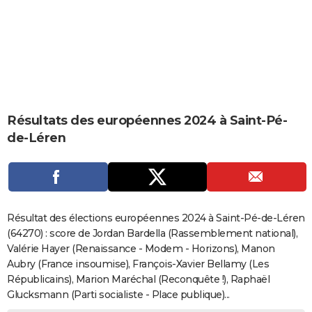
City break
Voyage de noces
Climat
Destinations
Voyage nature
Forum
+
PHOTO
GUIDES D'ACHAT
BONS PLANS
CARTE DE VOEUX
Résultats des européennes 2024 à Saint-Pé-
Carte Bonne année
Carte Pâques
Carte de Noël
Carte Saint-Valentin
Carte d'anniversaire
DICTIONNAIRE
de-Léren
Biographies
Expressions
Dictionnaire
Citations
Proverbes
PROGRAMME TV
COPAINS D'AVANT
Se connecter
Collèges
Universités
Service militaire
S'inscrire
Lycées
Primaires
Entreprises
Avis de recherche
AVIS DE DÉCÈS
Résultat des élections européennes 2024 à Saint-Pé-de-Léren
(64270) : score de Jordan Bardella (Rassemblement national),
FORUM
Valérie Hayer (Renaissance - Modem - Horizons), Manon
Aubry (France insoumise), François-Xavier Bellamy (Les
Lifestyle
Sport
Television
Cinema
Bricolage
Culture
Auto
Voyage
Républicains), Marion Maréchal (Reconquête !), Raphaël
Glucksmann (Parti socialiste - Place publique)...