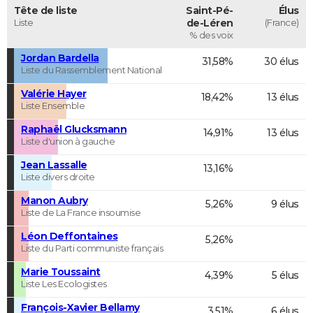
Tête de liste
Saint-Pé-
Élus
Liste
de-Léren
(France)
% des voix
Jordan Bardella
31,58%
30 élus
Liste du Rassemblement National
Valérie Hayer
18,42%
13 élus
Liste Ensemble
Raphaël Glucksmann
14,91%
13 élus
Liste d'union à gauche
Jean Lassalle
13,16%
Liste divers droite
Manon Aubry
5,26%
9 élus
Liste de La France insoumise
Léon Deffontaines
5,26%
Liste du Parti communiste français
Marie Toussaint
4,39%
5 élus
Liste Les Ecologistes
François-Xavier Bellamy
3,51%
6 élus