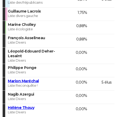
Liste des Républicains
Guillaume Lacroix
1,75%
Liste divers gauche
Marine Cholley
0,88%
Liste écologiste
François Asselineau
0,88%
Liste Divers
Léopold-Edouard Deher-
0,00%
Lesaint
Liste Divers
Philippe Ponge
0,00%
Liste Divers
Marion Maréchal
0,00%
5 élus
Liste Reconquête !
Nagib Azergui
0,00%
Liste Divers
Hélène Thouy
0,00%
Liste Divers