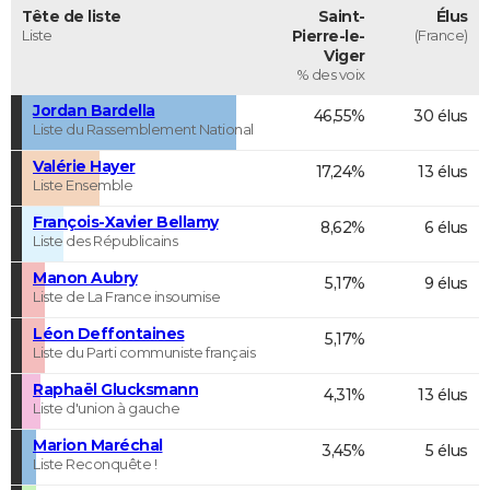
Tête de liste
Saint-
Élus
Liste
Pierre-le-
(France)
Viger
% des voix
Jordan Bardella
46,55%
30 élus
Liste du Rassemblement National
Valérie Hayer
17,24%
13 élus
Liste Ensemble
François-Xavier Bellamy
8,62%
6 élus
Liste des Républicains
Manon Aubry
5,17%
9 élus
Liste de La France insoumise
Léon Deffontaines
5,17%
Liste du Parti communiste français
Raphaël Glucksmann
4,31%
13 élus
Liste d'union à gauche
Marion Maréchal
3,45%
5 élus
Liste Reconquête !