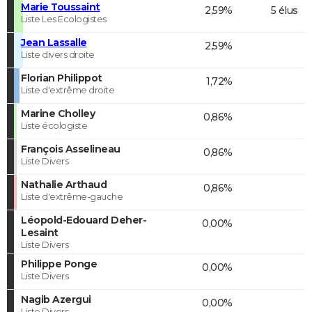
Marie Toussaint
2,59%
5 élus
Liste Les Ecologistes
Jean Lassalle
2,59%
Liste divers droite
Florian Philippot
1,72%
Liste d'extrême droite
Marine Cholley
0,86%
Liste écologiste
François Asselineau
0,86%
Liste Divers
Nathalie Arthaud
0,86%
Liste d'extrême-gauche
Léopold-Edouard Deher-
0,00%
Lesaint
Liste Divers
Philippe Ponge
0,00%
Liste Divers
Nagib Azergui
0,00%
Liste Divers