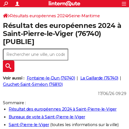
ACTUALITÉS
Connexion
S'inscrire
Résultats européennes 2024
Seine-Maritime
Rechercher
Société
Education
Villes
Politique
Faits Divers
Monde
+
SPORT
Résultat des européennes 2024 à
Football
Cyclisme
Forum
Coupe du monde 2026
Tennis
Rugby
CULTURE
Saint-Pierre-le-Viger (76740)
[PUBLIE]
TNT
Cinéma
Musique
Programme TV
Streaming
Sorties cinéma
+
FINANCE
Impôts
Immobilier
Banque
Crédit
Retraite
Epargne
Risques naturels par ville
Assurance
AUTO
Réserver un essai
Berlines
Forum auto
Essais
Citadines
SUV
+
HIGH-TECH
Meilleur smartphone
Ordinateurs
Guide high-tech
Mobiles
Internet
Jeux vidéo
+
BRICOLAGE
Voir aussi :
Fontaine-le-Dun (76740)
La Gaillarde (76740)
Gruchet-Saint-Siméon (76810)
Aménagement intérieur
Cuisine
Jardinage
+
Forum
Extérieur
Salle de bains
Rangement
WEEK-END
17/06/26 09:29
Escapades
Expositions
Week-end nature
Guides de France
Patrimoine
Musées
+
LIFESTYLE
Sommaire :
Résultat des européennes 2024 à Saint-Pierre-le-Viger
Bien-être
Mode
+
Art de vivre
Loisirs
Modes de vie
SANTE
Bureaux de vote à Saint-Pierre-le-Viger
Guide de la santé
Médicaments
+
Alimentation
Maladies
Sommeil
VOYAGE
Saint-Pierre-le-Viger
(toutes les informations sur la ville)