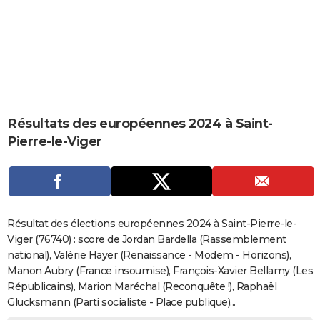
City break
Voyage de noces
Climat
Destinations
Voyage nature
Forum
+
PHOTO
GUIDES D'ACHAT
BONS PLANS
CARTE DE VOEUX
Résultats des européennes 2024 à Saint-
Carte Bonne année
Carte Pâques
Carte de Noël
Carte Saint-Valentin
Carte d'anniversaire
DICTIONNAIRE
Pierre-le-Viger
Biographies
Expressions
Dictionnaire
Citations
Proverbes
PROGRAMME TV
COPAINS D'AVANT
Se connecter
Collèges
Universités
Service militaire
S'inscrire
Lycées
Primaires
Entreprises
Avis de recherche
AVIS DE DÉCÈS
Résultat des élections européennes 2024 à Saint-Pierre-le-
Viger (76740) : score de Jordan Bardella (Rassemblement
FORUM
national), Valérie Hayer (Renaissance - Modem - Horizons),
Manon Aubry (France insoumise), François-Xavier Bellamy (Les
Lifestyle
Sport
Television
Cinema
Bricolage
Culture
Auto
Voyage
Républicains), Marion Maréchal (Reconquête !), Raphaël
Glucksmann (Parti socialiste - Place publique)...