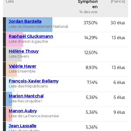
Liste
Symphori
(France)
en
% des voix
Jordan Bardella
37,50%
30 élus
Liste du Rassemblement National
Raphaël Glucksmann
14,29%
13 élus
Liste d'union à gauche
Hélène Thouy
12,50%
Liste Divers
Valérie Hayer
8,93%
13 élus
Liste Ensemble
François-Xavier Bellamy
7,14%
6 élus
Liste des Républicains
Marion Maréchal
5,36%
5 élus
Liste Reconquête !
Manon Aubry
5,36%
9 élus
Liste de La France insoumise
Jean Lassalle
5,36%
Liste divers droite