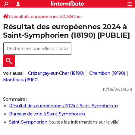
ACTUALITÉS
Connexion
S'inscrire
Résultats européennes 2024
Cher
Rechercher
Société
Education
Villes
Politique
Faits Divers
Monde
+
SPORT
Résultat des européennes 2024 à
Football
Cyclisme
Forum
Coupe du monde 2026
Tennis
Rugby
CULTURE
Saint-Symphorien (18190) [PUBLIE]
TNT
Cinéma
Musique
Programme TV
Streaming
Sorties cinéma
+
FINANCE
Impôts
Immobilier
Banque
Crédit
Retraite
Epargne
Risques naturels par ville
Assurance
AUTO
Réserver un essai
Berlines
Forum auto
Essais
Citadines
SUV
+
HIGH-TECH
Voir aussi :
Crézançay-sur-Cher (18190)
Chambon (18190)
Meilleur smartphone
Ordinateurs
Guide high-tech
Mobiles
Internet
Jeux vidéo
+
Montlouis (18160)
BRICOLAGE
17/06/26 09:29
Aménagement intérieur
Cuisine
Jardinage
+
Forum
Extérieur
Salle de bains
Rangement
WEEK-END
Sommaire :
Escapades
Expositions
Week-end nature
Guides de France
Patrimoine
Musées
+
LIFESTYLE
Résultat des européennes 2024 à Saint-Symphorien
Bureaux de vote à Saint-Symphorien
Bien-être
Mode
+
Art de vivre
Loisirs
Modes de vie
SANTE
Saint-Symphorien
(toutes les informations sur la ville)
Guide de la santé
Médicaments
+
Alimentation
Maladies
Sommeil
VOYAGE