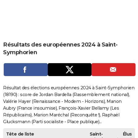
City break
Voyage de noces
Climat
Destinations
Voyage nature
Forum
+
PHOTO
GUIDES D'ACHAT
BONS PLANS
Résultats des européennes 2024 à Saint-
CARTE DE VOEUX
Symphorien
Carte Bonne année
Carte Pâques
Carte de Noël
Carte Saint-Valentin
Carte d'anniversaire
DICTIONNAIRE
Biographies
Expressions
Dictionnaire
Citations
Proverbes
PROGRAMME TV
COPAINS D'AVANT
Résultat des élections européennes 2024 à Saint-Symphorien
Se connecter
Collèges
Universités
Service militaire
S'inscrire
Lycées
Primaires
Entreprises
Avis de recherche
(18190) : score de Jordan Bardella (Rassemblement national),
AVIS DE DÉCÈS
Valérie Hayer (Renaissance - Modem - Horizons), Manon
FORUM
Aubry (France insoumise), François-Xavier Bellamy (Les
Républicains), Marion Maréchal (Reconquête !), Raphaël
Lifestyle
Sport
Television
Cinema
Bricolage
Culture
Auto
Voyage
Glucksmann (Parti socialiste - Place publique)...
Tête de liste
Saint-
Élus