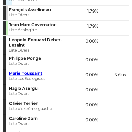
François Asselineau
1,79%
Liste Divers
Jean Marc Governatori
1,79%
Liste écologiste
Léopold-Edouard Deher-
0,00%
Lesaint
Liste Divers
Philippe Ponge
0,00%
Liste Divers
Marie Toussaint
0,00%
5 élus
Liste Les Ecologistes
Nagib Azergui
0,00%
Liste Divers
Olivier Terrien
0,00%
Liste d'extrême-gauche
Caroline Zorn
0,00%
Liste Divers