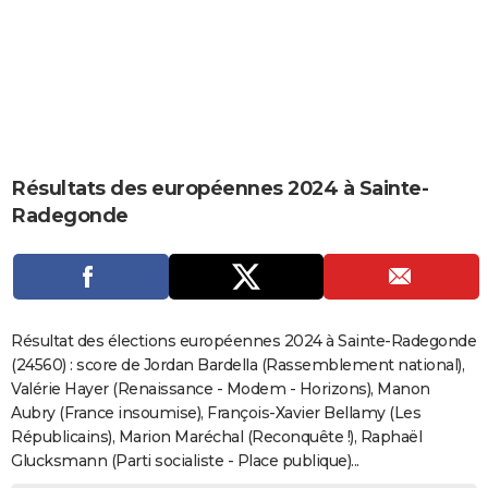
City break
Voyage de noces
Climat
Destinations
Voyage nature
Forum
+
PHOTO
GUIDES D'ACHAT
BONS PLANS
CARTE DE VOEUX
Résultats des européennes 2024 à Sainte-
Carte Bonne année
Carte Pâques
Carte de Noël
Carte Saint-Valentin
Carte d'anniversaire
DICTIONNAIRE
Radegonde
Biographies
Expressions
Dictionnaire
Citations
Proverbes
PROGRAMME TV
COPAINS D'AVANT
Se connecter
Collèges
Universités
Service militaire
S'inscrire
Lycées
Primaires
Entreprises
Avis de recherche
AVIS DE DÉCÈS
Résultat des élections européennes 2024 à Sainte-Radegonde
(24560) : score de Jordan Bardella (Rassemblement national),
FORUM
Valérie Hayer (Renaissance - Modem - Horizons), Manon
Aubry (France insoumise), François-Xavier Bellamy (Les
Lifestyle
Sport
Television
Cinema
Bricolage
Culture
Auto
Voyage
Républicains), Marion Maréchal (Reconquête !), Raphaël
Glucksmann (Parti socialiste - Place publique)...