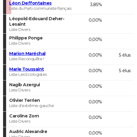
Léon Deffontaines
3,85%
Liste du Parti communiste français
Léopold-Edouard Deher-
0,00%
Lesaint
Liste Divers
Philippe Ponge
0,00%
Liste Divers
Marion Maréchal
0,00%
5 élus
Liste Reconquête !
Marie Toussaint
0,00%
5 élus
Liste Les Ecologistes
Nagib Azergui
0,00%
Liste Divers
Olivier Terrien
0,00%
Liste d'extrême-gauche
Caroline Zorn
0,00%
Liste Divers
Audric Alexandre
0,00%
Liste Divers