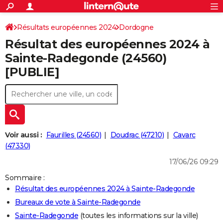
ACTUALITÉS
Connexion
S'inscrire
Résultats européennes 2024
Dordogne
Rechercher
Société
Education
Villes
Politique
Faits Divers
Monde
+
SPORT
Résultat des européennes 2024 à
Football
Cyclisme
Forum
Coupe du monde 2026
Tennis
Rugby
CULTURE
Sainte-Radegonde (24560)
[PUBLIE]
TNT
Cinéma
Musique
Programme TV
Streaming
Sorties cinéma
+
FINANCE
Impôts
Immobilier
Banque
Crédit
Retraite
Epargne
Risques naturels par ville
Assurance
AUTO
Réserver un essai
Berlines
Forum auto
Essais
Citadines
SUV
+
HIGH-TECH
Meilleur smartphone
Ordinateurs
Guide high-tech
Mobiles
Internet
Jeux vidéo
+
BRICOLAGE
Voir aussi :
Faurilles (24560)
Doudrac (47210)
Cavarc
(47330)
Aménagement intérieur
Cuisine
Jardinage
+
Forum
Extérieur
Salle de bains
Rangement
WEEK-END
17/06/26 09:29
Escapades
Expositions
Week-end nature
Guides de France
Patrimoine
Musées
+
LIFESTYLE
Sommaire :
Résultat des européennes 2024 à Sainte-Radegonde
Bien-être
Mode
+
Art de vivre
Loisirs
Modes de vie
SANTE
Bureaux de vote à Sainte-Radegonde
Guide de la santé
Médicaments
+
Alimentation
Maladies
Sommeil
VOYAGE
Sainte-Radegonde
(toutes les informations sur la ville)