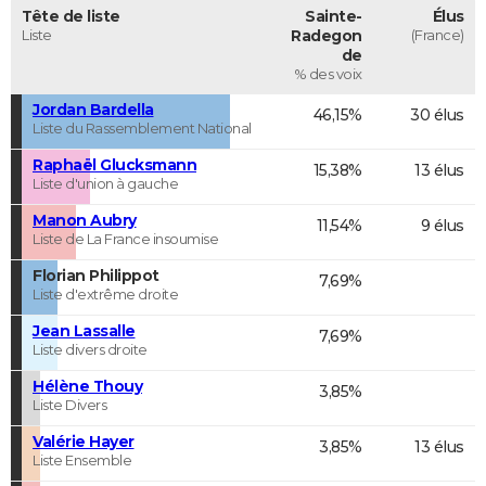
Tête de liste
Sainte-
Élus
Liste
Radegon
(France)
de
% des voix
Jordan Bardella
46,15%
30 élus
Liste du Rassemblement National
Raphaël Glucksmann
15,38%
13 élus
Liste d'union à gauche
Manon Aubry
11,54%
9 élus
Liste de La France insoumise
Florian Philippot
7,69%
Liste d'extrême droite
Jean Lassalle
7,69%
Liste divers droite
Hélène Thouy
3,85%
Liste Divers
Valérie Hayer
3,85%
13 élus
Liste Ensemble