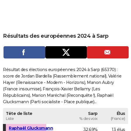
City break
Voyage de noces
Climat
Destinations
Voyage nature
Forum
+
PHOTO
GUIDES D'ACHAT
BONS PLANS
Résultats des européennes 2024 à Sarp
CARTE DE VOEUX
Carte Bonne année
Carte Pâques
Carte de Noël
Carte Saint-Valentin
Carte d'anniversaire
DICTIONNAIRE
Biographies
Expressions
Dictionnaire
Citations
Proverbes
PROGRAMME TV
Résultat des élections européennes 2024 à Sarp (65370) :
score de Jordan Bardella (Rassemblement national), Valérie
COPAINS D'AVANT
Hayer (Renaissance - Modem - Horizons), Manon Aubry
(France insoumise), François-Xavier Bellamy (Les
Se connecter
Collèges
Universités
Service militaire
S'inscrire
Lycées
Primaires
Entreprises
Avis de recherche
AVIS DE DÉCÈS
Républicains), Marion Maréchal (Reconquête !), Raphaël
Glucksmann (Parti socialiste - Place publique)...
FORUM
Lifestyle
Sport
Television
Cinema
Bricolage
Culture
Auto
Voyage
Tête de liste
Sarp
Élus
Liste
% des voix
(France)
Raphaël Glucksmann
32,69%
13 élus