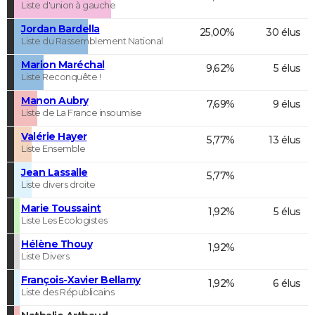
Liste d'union à gauche
Jordan Bardella
25,00%
30 élus
Liste du Rassemblement National
Marion Maréchal
9,62%
5 élus
Liste Reconquête !
Manon Aubry
7,69%
9 élus
Liste de La France insoumise
Valérie Hayer
5,77%
13 élus
Liste Ensemble
Jean Lassalle
5,77%
Liste divers droite
Marie Toussaint
1,92%
5 élus
Liste Les Ecologistes
Hélène Thouy
1,92%
Liste Divers
François-Xavier Bellamy
1,92%
6 élus
Liste des Républicains