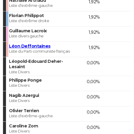
Nathalie Arthaud
1,92%
Liste d'extrême-gauche
Florian Philippot
1,92%
Liste d'extrême droite
Guillaume Lacroix
1,92%
Liste divers gauche
Léon Deffontaines
1,92%
Liste du Parti communiste français
Léopold-Edouard Deher-
0,00%
Lesaint
Liste Divers
Philippe Ponge
0,00%
Liste Divers
Nagib Azergui
0,00%
Liste Divers
Olivier Terrien
0,00%
Liste d'extrême-gauche
Caroline Zorn
0,00%
Liste Divers