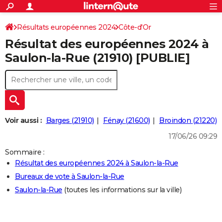
ACTUALITÉS
Connexion
S'inscrire
Résultats européennes 2024
Côte-d'Or
Rechercher
Société
Education
Villes
Politique
Faits Divers
Monde
+
SPORT
Résultat des européennes 2024 à
Football
Cyclisme
Forum
Coupe du monde 2026
Tennis
Rugby
CULTURE
Saulon-la-Rue (21910) [PUBLIE]
TNT
Cinéma
Musique
Programme TV
Streaming
Sorties cinéma
+
FINANCE
Impôts
Immobilier
Banque
Crédit
Retraite
Epargne
Risques naturels par ville
Assurance
AUTO
Réserver un essai
Berlines
Forum auto
Essais
Citadines
SUV
+
HIGH-TECH
Voir aussi :
Barges (21910)
Fénay (21600)
Broindon (21220)
Meilleur smartphone
Ordinateurs
Guide high-tech
Mobiles
Internet
Jeux vidéo
+
BRICOLAGE
17/06/26 09:29
Aménagement intérieur
Cuisine
Jardinage
+
Forum
Extérieur
Salle de bains
Rangement
Sommaire :
WEEK-END
Résultat des européennes 2024 à Saulon-la-Rue
Escapades
Expositions
Week-end nature
Guides de France
Patrimoine
Musées
+
LIFESTYLE
Bureaux de vote à Saulon-la-Rue
Saulon-la-Rue
(toutes les informations sur la ville)
Bien-être
Mode
+
Art de vivre
Loisirs
Modes de vie
SANTE
Guide de la santé
Médicaments
+
Alimentation
Maladies
Sommeil
VOYAGE