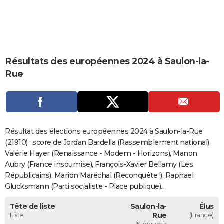
City break
Voyage de noces
Climat
Destinations
Voyage nature
Forum
+
PHOTO
GUIDES D'ACHAT
BONS PLANS
Résultats des européennes 2024 à Saulon-la-
Rue
CARTE DE VOEUX
Carte Bonne année
Carte Pâques
Carte de Noël
Carte Saint-Valentin
Carte d'anniversaire
DICTIONNAIRE
Biographies
Expressions
Dictionnaire
Citations
Proverbes
PROGRAMME TV
Résultat des élections européennes 2024 à Saulon-la-Rue
COPAINS D'AVANT
(21910) : score de Jordan Bardella (Rassemblement national),
Se connecter
Collèges
Universités
Service militaire
S'inscrire
Lycées
Primaires
Entreprises
Avis de recherche
Valérie Hayer (Renaissance - Modem - Horizons), Manon
AVIS DE DÉCÈS
Aubry (France insoumise), François-Xavier Bellamy (Les
FORUM
Républicains), Marion Maréchal (Reconquête !), Raphaël
Glucksmann (Parti socialiste - Place publique)...
Lifestyle
Sport
Television
Cinema
Bricolage
Culture
Auto
Voyage
Tête de liste
Saulon-la-
Élus
Liste
Rue
(France)
% des voix