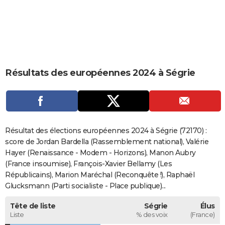
City break
Voyage de noces
Climat
Destinations
Voyage nature
Forum
+
PHOTO
GUIDES D'ACHAT
BONS PLANS
Résultats des européennes 2024 à Ségrie
CARTE DE VOEUX
Carte Bonne année
Carte Pâques
Carte de Noël
Carte Saint-Valentin
Carte d'anniversaire
DICTIONNAIRE
Biographies
Expressions
Dictionnaire
Citations
Proverbes
PROGRAMME TV
Résultat des élections européennes 2024 à Ségrie (72170) :
COPAINS D'AVANT
score de Jordan Bardella (Rassemblement national), Valérie
Hayer (Renaissance - Modem - Horizons), Manon Aubry
Se connecter
Collèges
Universités
Service militaire
S'inscrire
Lycées
Primaires
Entreprises
Avis de recherche
AVIS DE DÉCÈS
(France insoumise), François-Xavier Bellamy (Les
Républicains), Marion Maréchal (Reconquête !), Raphaël
FORUM
Glucksmann (Parti socialiste - Place publique)...
Lifestyle
Sport
Television
Cinema
Bricolage
Culture
Auto
Voyage
Tête de liste
Ségrie
Élus
Liste
% des voix
(France)