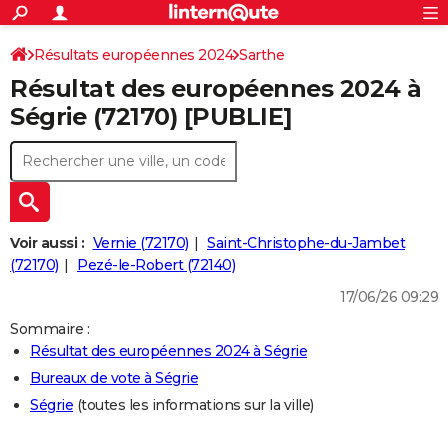
ACTUALITÉS
Connexion
S'inscrire
Résultats européennes 2024
Sarthe
Rechercher
Société
Education
Villes
Politique
Faits Divers
Monde
+
SPORT
Résultat des européennes 2024 à
Football
Cyclisme
Forum
Coupe du monde 2026
Tennis
Rugby
CULTURE
Ségrie (72170) [PUBLIE]
TNT
Cinéma
Musique
Programme TV
Streaming
Sorties cinéma
+
FINANCE
Impôts
Immobilier
Banque
Crédit
Retraite
Epargne
Risques naturels par ville
Assurance
AUTO
Réserver un essai
Berlines
Forum auto
Essais
Citadines
SUV
+
HIGH-TECH
Voir aussi :
Vernie (72170)
Saint-Christophe-du-Jambet
Meilleur smartphone
Ordinateurs
Guide high-tech
Mobiles
Internet
Jeux vidéo
+
(72170)
Pezé-le-Robert (72140)
BRICOLAGE
17/06/26 09:29
Aménagement intérieur
Cuisine
Jardinage
+
Forum
Extérieur
Salle de bains
Rangement
WEEK-END
Sommaire :
Escapades
Expositions
Week-end nature
Guides de France
Patrimoine
Musées
+
LIFESTYLE
Résultat des européennes 2024 à Ségrie
Bureaux de vote à Ségrie
Bien-être
Mode
+
Art de vivre
Loisirs
Modes de vie
SANTE
Ségrie
(toutes les informations sur la ville)
Guide de la santé
Médicaments
+
Alimentation
Maladies
Sommeil
VOYAGE