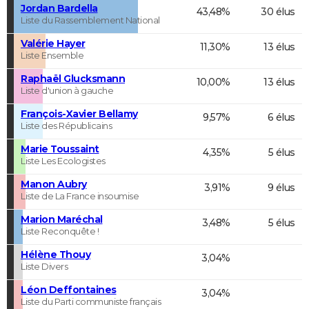
Jordan Bardella
43,48%
30 élus
Liste du Rassemblement National
Valérie Hayer
11,30%
13 élus
Liste Ensemble
Raphaël Glucksmann
10,00%
13 élus
Liste d'union à gauche
François-Xavier Bellamy
9,57%
6 élus
Liste des Républicains
Marie Toussaint
4,35%
5 élus
Liste Les Ecologistes
Manon Aubry
3,91%
9 élus
Liste de La France insoumise
Marion Maréchal
3,48%
5 élus
Liste Reconquête !
Hélène Thouy
3,04%
Liste Divers
Léon Deffontaines
3,04%
Liste du Parti communiste français