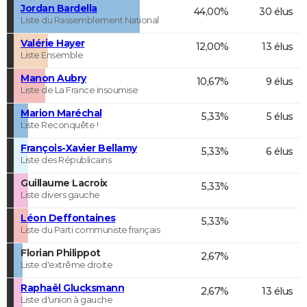
Jordan Bardella
44,00%
30 élus
Liste du Rassemblement National
Valérie Hayer
12,00%
13 élus
Liste Ensemble
Manon Aubry
10,67%
9 élus
Liste de La France insoumise
Marion Maréchal
5,33%
5 élus
Liste Reconquête !
François-Xavier Bellamy
5,33%
6 élus
Liste des Républicains
Guillaume Lacroix
5,33%
Liste divers gauche
Léon Deffontaines
5,33%
Liste du Parti communiste français
Florian Philippot
2,67%
Liste d'extrême droite
Raphaël Glucksmann
2,67%
13 élus
Liste d'union à gauche