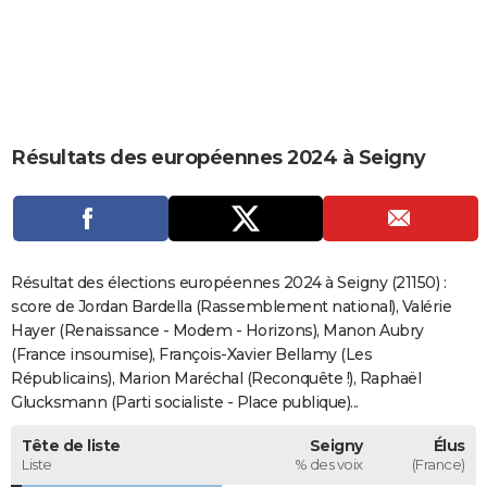
City break
Voyage de noces
Climat
Destinations
Voyage nature
Forum
+
PHOTO
GUIDES D'ACHAT
BONS PLANS
Résultats des européennes 2024 à Seigny
CARTE DE VOEUX
Carte Bonne année
Carte Pâques
Carte de Noël
Carte Saint-Valentin
Carte d'anniversaire
DICTIONNAIRE
Biographies
Expressions
Dictionnaire
Citations
Proverbes
PROGRAMME TV
Résultat des élections européennes 2024 à Seigny (21150) :
COPAINS D'AVANT
score de Jordan Bardella (Rassemblement national), Valérie
Hayer (Renaissance - Modem - Horizons), Manon Aubry
Se connecter
Collèges
Universités
Service militaire
S'inscrire
Lycées
Primaires
Entreprises
Avis de recherche
AVIS DE DÉCÈS
(France insoumise), François-Xavier Bellamy (Les
Républicains), Marion Maréchal (Reconquête !), Raphaël
FORUM
Glucksmann (Parti socialiste - Place publique)...
Lifestyle
Sport
Television
Cinema
Bricolage
Culture
Auto
Voyage
Tête de liste
Seigny
Élus
Liste
% des voix
(France)