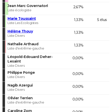
Jean Marc Governatori
2,67%
Liste écologiste
Marie Toussaint
1,33%
5 élus
Liste Les Ecologistes
Hélène Thouy
1,33%
Liste Divers
Nathalie Arthaud
1,33%
Liste d'extrême-gauche
Léopold-Edouard Deher-
0,00%
Lesaint
Liste Divers
Philippe Ponge
0,00%
Liste Divers
Nagib Azergui
0,00%
Liste Divers
Olivier Terrien
0,00%
Liste d'extrême-gauche
Caroline Zorn
0,00%