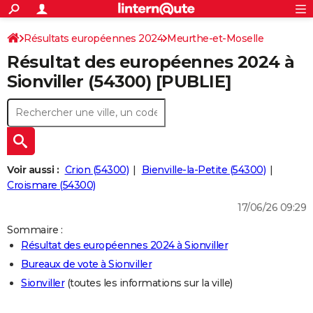
ACTUALITÉS
Connexion
S'inscrire
Résultats européennes 2024
Meurthe-et-Moselle
Rechercher
Société
Education
Villes
Politique
Faits Divers
Monde
+
SPORT
Résultat des européennes 2024 à
Football
Cyclisme
Forum
Coupe du monde 2026
Tennis
Rugby
CULTURE
Sionviller (54300) [PUBLIE]
TNT
Cinéma
Musique
Programme TV
Streaming
Sorties cinéma
+
FINANCE
Impôts
Immobilier
Banque
Crédit
Retraite
Epargne
Risques naturels par ville
Assurance
AUTO
Réserver un essai
Berlines
Forum auto
Essais
Citadines
SUV
+
HIGH-TECH
Voir aussi :
Crion (54300)
Bienville-la-Petite (54300)
Meilleur smartphone
Ordinateurs
Guide high-tech
Mobiles
Internet
Jeux vidéo
+
Croismare (54300)
BRICOLAGE
17/06/26 09:29
Aménagement intérieur
Cuisine
Jardinage
+
Forum
Extérieur
Salle de bains
Rangement
WEEK-END
Sommaire :
Escapades
Expositions
Week-end nature
Guides de France
Patrimoine
Musées
+
LIFESTYLE
Résultat des européennes 2024 à Sionviller
Bureaux de vote à Sionviller
Bien-être
Mode
+
Art de vivre
Loisirs
Modes de vie
SANTE
Sionviller
(toutes les informations sur la ville)
Guide de la santé
Médicaments
+
Alimentation
Maladies
Sommeil
VOYAGE