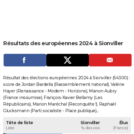
City break
Voyage de noces
Climat
Destinations
Voyage nature
Forum
+
PHOTO
GUIDES D'ACHAT
BONS PLANS
Résultats des européennes 2024 à Sionviller
CARTE DE VOEUX
Carte Bonne année
Carte Pâques
Carte de Noël
Carte Saint-Valentin
Carte d'anniversaire
DICTIONNAIRE
Biographies
Expressions
Dictionnaire
Citations
Proverbes
PROGRAMME TV
Résultat des élections européennes 2024 à Sionviller (54300) :
COPAINS D'AVANT
score de Jordan Bardella (Rassemblement national), Valérie
Hayer (Renaissance - Modem - Horizons), Manon Aubry
Se connecter
Collèges
Universités
Service militaire
S'inscrire
Lycées
Primaires
Entreprises
Avis de recherche
AVIS DE DÉCÈS
(France insoumise), François-Xavier Bellamy (Les
Républicains), Marion Maréchal (Reconquête !), Raphaël
FORUM
Glucksmann (Parti socialiste - Place publique)...
Lifestyle
Sport
Television
Cinema
Bricolage
Culture
Auto
Voyage
Tête de liste
Sionviller
Élus
Liste
% des voix
(France)