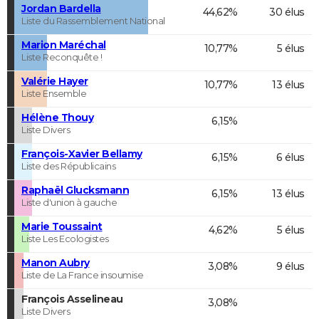
Jordan Bardella
44,62%
30 élus
Liste du Rassemblement National
Marion Maréchal
10,77%
5 élus
Liste Reconquête !
Valérie Hayer
10,77%
13 élus
Liste Ensemble
Hélène Thouy
6,15%
Liste Divers
François-Xavier Bellamy
6,15%
6 élus
Liste des Républicains
Raphaël Glucksmann
6,15%
13 élus
Liste d'union à gauche
Marie Toussaint
4,62%
5 élus
Liste Les Ecologistes
Manon Aubry
3,08%
9 élus
Liste de La France insoumise
François Asselineau
3,08%
Liste Divers