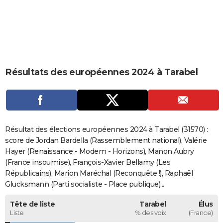
City break
Voyage de noces
Climat
Destinations
Voyage nature
Forum
+
PHOTO
GUIDES D'ACHAT
BONS PLANS
Résultats des européennes 2024 à Tarabel
CARTE DE VOEUX
Carte Bonne année
Carte Pâques
Carte de Noël
Carte Saint-Valentin
Carte d'anniversaire
DICTIONNAIRE
Biographies
Expressions
Dictionnaire
Citations
Proverbes
PROGRAMME TV
Résultat des élections européennes 2024 à Tarabel (31570) :
COPAINS D'AVANT
score de Jordan Bardella (Rassemblement national), Valérie
Hayer (Renaissance - Modem - Horizons), Manon Aubry
Se connecter
Collèges
Universités
Service militaire
S'inscrire
Lycées
Primaires
Entreprises
Avis de recherche
AVIS DE DÉCÈS
(France insoumise), François-Xavier Bellamy (Les
Républicains), Marion Maréchal (Reconquête !), Raphaël
FORUM
Glucksmann (Parti socialiste - Place publique)...
Lifestyle
Sport
Television
Cinema
Bricolage
Culture
Auto
Voyage
Tête de liste
Tarabel
Élus
Liste
% des voix
(France)