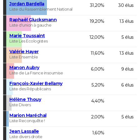
Jordan Bardella
31,20%
30 élus
Liste du Rassemblement National
Raphaël Glucksmann
19,20%
13 élus
Liste d'union à gauche
Marie Toussaint
12,00%
5 élus
Liste Les Ecologistes
Valérie Hayer
11,60%
13 élus
Liste Ensemble
Manon Aubry
6,00%
9 élus
Liste de La France insoumise
François-Xavier Bellamy
5,20%
6 élus
Liste des Républicains
Hélène Thouy
4,40%
Liste Divers
Marion Maréchal
2,00%
5 élus
Liste Reconquête !
Jean Lassalle
1,60%
Liste divers droite