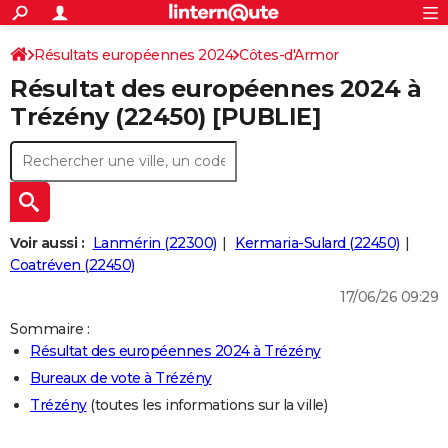
ACTUALITÉS
Connexion
S'inscrire
Résultats européennes 2024
Côtes-d'Armor
Rechercher
Société
Education
Villes
Politique
Faits Divers
Monde
+
SPORT
Résultat des européennes 2024 à
Football
Cyclisme
Forum
Coupe du monde 2026
Tennis
Rugby
CULTURE
Trézény (22450) [PUBLIE]
TNT
Cinéma
Musique
Programme TV
Streaming
Sorties cinéma
+
FINANCE
Impôts
Immobilier
Banque
Crédit
Retraite
Epargne
Risques naturels par ville
Assurance
AUTO
Réserver un essai
Berlines
Forum auto
Essais
Citadines
SUV
+
HIGH-TECH
Voir aussi :
Lanmérin (22300)
Kermaria-Sulard (22450)
Meilleur smartphone
Ordinateurs
Guide high-tech
Mobiles
Internet
Jeux vidéo
+
Coatréven (22450)
BRICOLAGE
17/06/26 09:29
Aménagement intérieur
Cuisine
Jardinage
+
Forum
Extérieur
Salle de bains
Rangement
WEEK-END
Sommaire :
Escapades
Expositions
Week-end nature
Guides de France
Patrimoine
Musées
+
LIFESTYLE
Résultat des européennes 2024 à Trézény
Bureaux de vote à Trézény
Bien-être
Mode
+
Art de vivre
Loisirs
Modes de vie
SANTE
Trézény
(toutes les informations sur la ville)
Guide de la santé
Médicaments
+
Alimentation
Maladies
Sommeil
VOYAGE