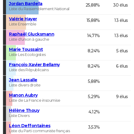
Jordan Bardella
25,88%
30 élus
Liste du Rassemblement National
Valérie Hayer
15,88%
13 élus
Liste Ensemble
Raphaël Glucksmann
14,71%
13 élus
Liste d'union à gauche
Marie Toussaint
8,24%
5 élus
Liste Les Ecologistes
François-Xavier Bellamy
8,24%
6 élus
Liste des Républicains
Jean Lassalle
5,88%
Liste divers droite
Manon Aubry
5,29%
9 élus
Liste de La France insoumise
Hélène Thouy
4,12%
Liste Divers
Léon Deffontaines
3,53%
Liste du Parti communiste français