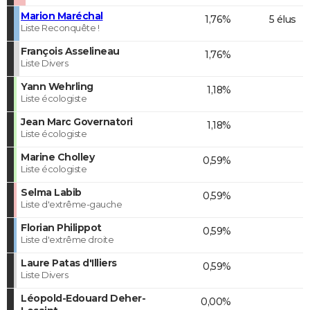
Marion Maréchal
1,76%
5 élus
Liste Reconquête !
François Asselineau
1,76%
Liste Divers
Yann Wehrling
1,18%
Liste écologiste
Jean Marc Governatori
1,18%
Liste écologiste
Marine Cholley
0,59%
Liste écologiste
Selma Labib
0,59%
Liste d'extrême-gauche
Florian Philippot
0,59%
Liste d'extrême droite
Laure Patas d'Illiers
0,59%
Liste Divers
Léopold-Edouard Deher-
0,00%