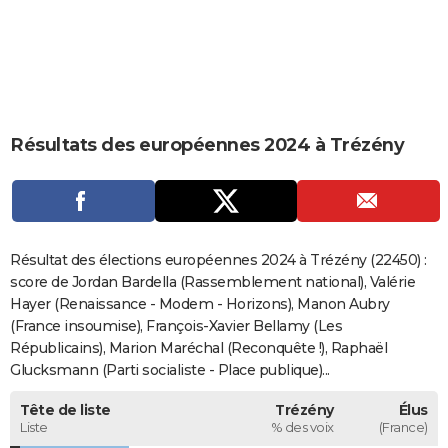
City break
Voyage de noces
Climat
Destinations
Voyage nature
Forum
+
PHOTO
GUIDES D'ACHAT
BONS PLANS
Résultats des européennes 2024 à Trézény
CARTE DE VOEUX
Carte Bonne année
Carte Pâques
Carte de Noël
Carte Saint-Valentin
Carte d'anniversaire
DICTIONNAIRE
Biographies
Expressions
Dictionnaire
Citations
Proverbes
PROGRAMME TV
Résultat des élections européennes 2024 à Trézény (22450) :
COPAINS D'AVANT
score de Jordan Bardella (Rassemblement national), Valérie
Hayer (Renaissance - Modem - Horizons), Manon Aubry
Se connecter
Collèges
Universités
Service militaire
S'inscrire
Lycées
Primaires
Entreprises
Avis de recherche
AVIS DE DÉCÈS
(France insoumise), François-Xavier Bellamy (Les
Républicains), Marion Maréchal (Reconquête !), Raphaël
FORUM
Glucksmann (Parti socialiste - Place publique)...
Lifestyle
Sport
Television
Cinema
Bricolage
Culture
Auto
Voyage
Tête de liste
Trézény
Élus
Liste
% des voix
(France)